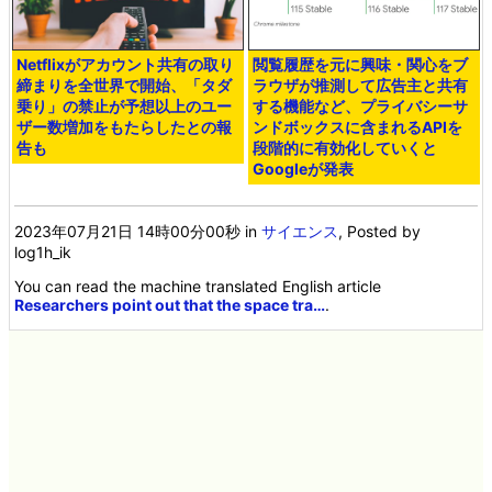
Netflixがアカウント共有の取り
閲覧履歴を元に興味・関心をブ
締まりを全世界で開始、「タダ
ラウザが推測して広告主と共有
乗り」の禁止が予想以上のユー
する機能など、プライバシーサ
ザー数増加をもたらしたとの報
ンドボックスに含まれるAPIを
告も
段階的に有効化していくと
Googleが発表
2023年07月21日 14時00分00秒
in
サイエンス
, Posted by
log1h_ik
You can read the machine translated English article
Researchers point out that the space tra…
.