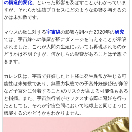
の構造的変化
」といった影響を及ぼすことがわかっていま
すが、それらが生殖プロセスにどのような影響を与えるの
かは未知数です。
マウスの胚に対する
宇宙線
の影響を調べた2020年の
研究
では、宇宙線への暴露が胚にダメージを与えることが示唆
されました。これが人間の生殖においても再現されるのか
どうかは不明ですが、何かしらの影響があることは予想で
きます。
カレン氏は、宇宙で妊娠したヒト胚に発生異常が生じる可
能性は未知数であり、無重力状態での子宮外妊娠(胚が卵管
など子宮外に付着すること)のリスクが高まる可能性もある
と指摘。また、宇宙旅行者がセックスする際に避妊を行っ
たとしても、それが宇宙空間において地球上と同じように
機能するのかどうかもわかりません。