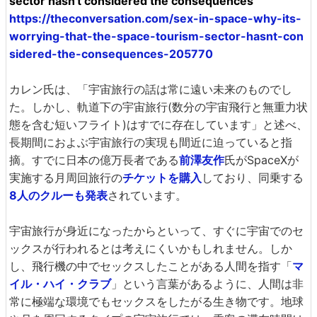
sector hasn't considered the consequences
https://theconversation.com/sex-in-space-why-its-
worrying-that-the-space-tourism-sector-hasnt-con
sidered-the-consequences-205770
カレン氏は、「宇宙旅行の話は常に遠い未来のものでし
た。しかし、軌道下の宇宙旅行(数分の宇宙飛行と無重力状
態を含む短いフライト)はすでに存在しています」と述べ、
長期間におよぶ宇宙旅行の実現も間近に迫っていると指
摘。すでに日本の億万長者である
前澤友作
氏がSpaceXが
実施する月周回旅行の
チケットを購入
しており、同乗する
8人のクルーも発表
されています。
宇宙旅行が身近になったからといって、すぐに宇宙でのセ
ックスが行われるとは考えにくいかもしれません。しか
し、飛行機の中でセックスしたことがある人間を指す「
マ
イル・ハイ・クラブ
」という言葉があるように、人間は非
常に極端な環境でもセックスをしたがる生き物です。地球