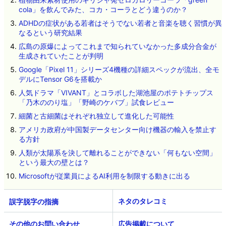
cola」を飲んでみた、コカ・コーラとどう違うのか？
ADHDの症状がある若者はそうでない若者と音楽を聴く習慣が異
なるという研究結果
広島の原爆によってこれまで知られていなかった多成分合金が
生成されていたことが判明
Google「Pixel 11」シリーズ4機種の詳細スペックが流出、全モ
デルにTensor G6を搭載か
人気ドラマ「VIVANT」とコラボした湖池屋のポテトチップス
「乃木ののり塩」「野崎のケバブ」試食レビュー
細菌と古細菌はそれぞれ独立して進化した可能性
アメリカ政府が中国製データセンター向け機器の輸入を禁止す
る方針
人類が太陽系を決して離れることができない「何もない空間」
という最大の壁とは？
Microsoftが従業員によるAI利用を制限する動きに出る
ネタのタレコミ
その他のお問い合わせ
広告掲載について