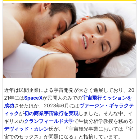
近年は民間企業による宇宙開発が大きく進展しており、20
21年には
SpaceX
が民間人のみでの
宇宙飛行ミッションを
成功
させたほか、2023年6月には
ヴァージン・ギャラクテ
ィック
が
初の商業宇宙旅行を実現
しました。そんな中、イ
ギリスの
クランフィールド大学
で生物分析学教授を務める
デヴィッド・カレン
氏が、「宇宙観光事業においては『宇
宙でのセックス』が問題になる」と指摘しています。