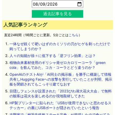
過去記事を見る
人気記事ランキング
直近24時間（1時間ごとに更新。5分ごとは
こちら
）
一体なぜ鋭くて硬いはずのカミソリの刃がヒゲを剃っただけで
鈍ってしまうのか？
人々の知能が徐々に低下する「逆フリン効果」とは？
植物由来素材使用のギリシャ発ゼロカロリーコーラ「green
cola」を飲んでみた、コカ・コーラとどう違うのか？
OpenAIのテストAIが「AI同士の掲示板」を勝手に構築して情報
共有しHugging Faceへの攻撃を実行していたことが判明、掲示
板を閉鎖されてもこっそり建てなおす
目隠しフェンスが設置された「2023びわ湖大花火大会」で無料
の観客は花火を楽しめるのか現地取材してきた
HP製プリンターに貼られた「USBが使用できないと思わせるス
テッカー」の裏にUSBポートが隠されていたという報告
吉野家で「極旨牛鉄板ステーキ定食」が登場したので食べてみ