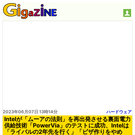
2023年06月07日 13時14分
ハードウェア
Intelが「ムーアの法則」を再出発させる裏面電力
供給技術「PowerVia」のテストに成功、Intelは
「ライバルの2年先を行く」「ピザ作りをやめ