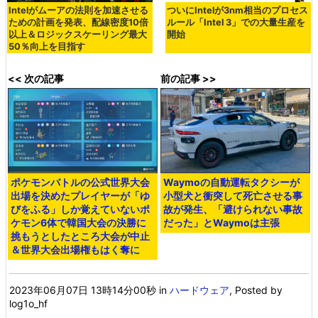
Intelがムーアの法則を加速させる
ついにIntelが3nm相当のプロセス
ための計画を発表、配線密度10倍
ルール「Intel 3」での大量生産を
以上＆ロジックスケーリング最大
開始
50％向上を目指す
<< 次の記事
前の記事 >>
ポケモンバトルの公式世界大会
Waymoの自動運転タクシーが
出場を決めたプレイヤーが「ゆ
小型犬と衝突して死亡させる事
びをふる」しか覚えていないポ
故が発生、「避けられない事故
ケモン6体で韓国大会の決勝に
だった」とWaymoは主張
挑もうとしたところ大会が中止
＆世界大会出場権もはく奪に
2023年06月07日 13時14分00秒
in
ハードウェア
, Posted by
log1o_hf