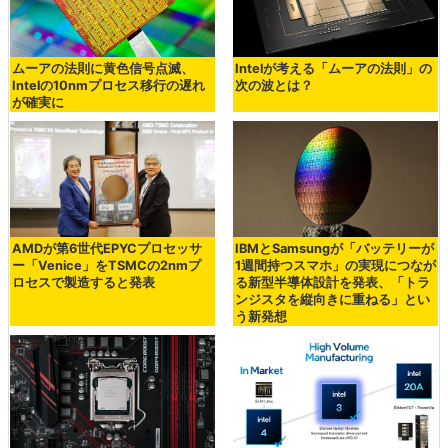
ムーアの法則に黄色信号点滅、
Intelが考える「ムーアの法則」の
Intelの10nmプロセス移行の遅れ
次の波とは？
が確実に
AMDが第6世代EPYCプロセッサ
IBMとSamsungが「バッテリーが
ー「Venice」をTSMCの2nmプ
1週間持つスマホ」の実現につなが
ロセスで製造すると発表
る新型半導体設計を発表、「トラ
ンジスタを縦向きに重ねる」とい
う新発想