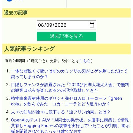
過去の記事
過去記事を見る
人気記事ランキング
直近24時間（1時間ごとに更新。5分ごとは
こちら
）
一体なぜ鋭くて硬いはずのカミソリの刃がヒゲを剃っただけで
鈍ってしまうのか？
目隠しフェンスが設置された「2023びわ湖大花火大会」で無料
の観客は花火を楽しめるのか現地取材してきた
植物由来素材使用のギリシャ発ゼロカロリーコーラ「green
cola」を飲んでみた、コカ・コーラとどう違うのか？
人々の知能が徐々に低下する「逆フリン効果」とは？
OpenAIのテストAIが「AI同士の掲示板」を勝手に構築して情報
共有しHugging Faceへの攻撃を実行していたことが判明、掲示
板を閉鎖されてもこっそり建てなおす