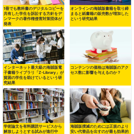
1冊でも教科書のデジタルコピーを
オンラインの海賊版書籍を取り締
共有した学生を訴訟する方針をデ
まると紙書籍の販売数が増加した
ンマークの著作権侵害対策団体が
という研究結果
発表
インターネット最大級の海賊版電
コンテンツの価格は海賊版のアク
子書籍ライブラリ「Z-Library」が
セス数に影響を与えるのか？
貧困の学生を助けているという研
究結果
学術論文を有料購読サービスから
海賊版撲滅のためには正規のより
解放しようとする試みが進行中
安い代替品を出すのが最も効果的