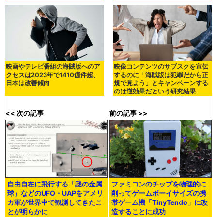
映画やテレビ番組の海賊版へのア
映像コンテンツのサブスクを宣伝
クセスは2023年で1410億件超、
するのに「海賊版は犯罪だから正
日本は改善傾向
規で見よう」とキャンペーンする
のは逆効果だという研究結果
<< 次の記事
前の記事 >>
自由自在に飛行する「謎の金属
ファミコンのチップを物理的に
球」などのUFO・UAPをアメリ
削ってゲームボーイサイズの携
カ軍が世界中で観測してきたこ
帯ゲーム機「TinyTendo」に改
とが明らかに
造することに成功