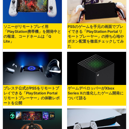
ソニーがリモートプレイ用
PS5のゲームを手元の画面でプレ
「PlayStation携帯機」を開発中と
イできる「PlayStation Portal リ
の報道、コードネームは「Q
モートプレーヤー」の持ち心地や
Lite」
ボタン配置を徹底チェックしてみ
た
プレステ公式がPS5をリモートプ
ゲームデベロッパーがXbox
レイできる「PlayStation Portal
Series Xの進化したゲーム開発に
リモートプレーヤー」の体験レポ
ついて語る
ートを公開