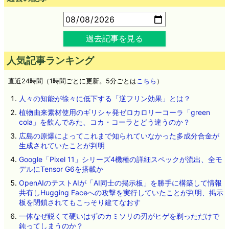
過去記事を見る
人気記事ランキング
直近24時間（1時間ごとに更新。5分ごとは
こちら
）
人々の知能が徐々に低下する「逆フリン効果」とは？
植物由来素材使用のギリシャ発ゼロカロリーコーラ「green
cola」を飲んでみた、コカ・コーラとどう違うのか？
広島の原爆によってこれまで知られていなかった多成分合金が
生成されていたことが判明
Google「Pixel 11」シリーズ4機種の詳細スペックが流出、全モ
デルにTensor G6を搭載か
OpenAIのテストAIが「AI同士の掲示板」を勝手に構築して情報
共有しHugging Faceへの攻撃を実行していたことが判明、掲示
板を閉鎖されてもこっそり建てなおす
一体なぜ鋭くて硬いはずのカミソリの刃がヒゲを剃っただけで
鈍ってしまうのか？