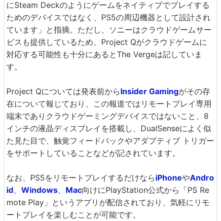
にSteam Deckのようにゲームをネイティブでプレイする
ためのデバイスではなく、PS5の周辺機器として設計され
ています」と指摘。ただし、ソニーはクラウドゲームサー
ビスも提供しているため、Project Qがクラウドゲームに
対応する可能性も十分にあるとThe Vergeは記していま
す。
Project Qについては発表前から
Insider Gaming
がその存
在について報じており、この報道ではリモートプレイ専用
端末でありクラウドゲーミングデバイスではないこと、8
インチの液晶ディスプレイを搭載し、DualSenseによく似
た見た目で、触覚フィードバックやアダプティブ トリガー
をサポートしていることなどが記されています。
なお、PS5をリモートプレイするだけなら
iPhone
や
Andro
id
、
Windows
、
Mac
向けにPlayStation公式から「PS Re
mote Play」というアプリが配信されており、気軽にリモ
ートプレイを楽しむことが可能です。