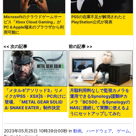
Microsoftのクラウドゲームサー
PS5の在庫不足が解消されたと
ビス「Xbox Cloud Gaming」が
PlayStation公式が発表
PC＆Apple端末のブラウザから利
用可能に
<< 次の記事
前の記事 >>
「メタルギアソリッド3」リメ
月額利用料なしで監視カメラを
イクがPS5・XSX|S・PC向けに
運用できるSynology謹製IPカ
登場、「METAL GEAR SOLID
メラ「BC500」をSynologyの
Δ: SNAKE EATER」制作決定
NASに接続して実際に使えるよ
うにセットアップしてみた
2023年05月25日 10時39分00秒
in
動画
,
ハードウェア
,
ゲーム
,