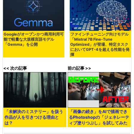
Googleがオープンかつ商用利用可
ファインチューニング向けモデル
能で軽量な大規模言語モデル
「Mistral 7B Fine-Tune
「Gemma」を公開
Optimized」が登場、特定タスク
においてGPT-4を超える性能を発
揮
<< 次の記事
前の記事 >>
「未解決のミステリー」を扱う
「画像の続き」をAIで描画でき
作品が人を引きつける理由と
るPhotoshopの「ジェネレーテ
は？
ィブ塗りつぶし」を試してみた