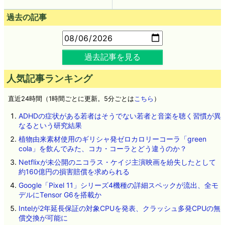
過去の記事
過去記事を見る
人気記事ランキング
直近24時間（1時間ごとに更新。5分ごとは
こちら
）
ADHDの症状がある若者はそうでない若者と音楽を聴く習慣が異
なるという研究結果
植物由来素材使用のギリシャ発ゼロカロリーコーラ「green
cola」を飲んでみた、コカ・コーラとどう違うのか？
Netflixが未公開のニコラス・ケイジ主演映画を紛失したとして
約160億円の損害賠償を求められる
Google「Pixel 11」シリーズ4機種の詳細スペックが流出、全モ
デルにTensor G6を搭載か
Intelが2年延長保証の対象CPUを発表、クラッシュ多発CPUの無
償交換が可能に