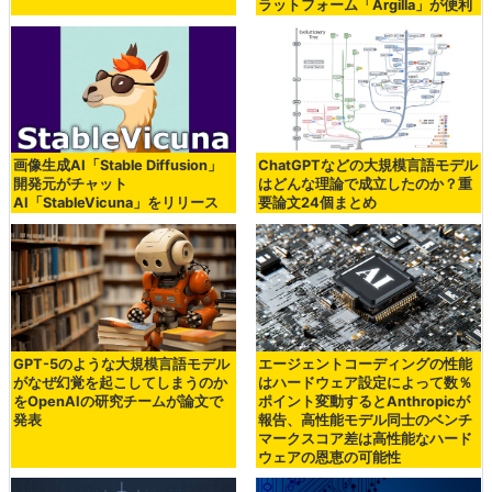
ラットフォーム「Argilla」が便利
画像生成AI「Stable Diffusion」
ChatGPTなどの大規模言語モデル
開発元がチャット
はどんな理論で成立したのか？重
AI「StableVicuna」をリリース
要論文24個まとめ
GPT-5のような大規模言語モデル
エージェントコーディングの性能
がなぜ幻覚を起こしてしまうのか
はハードウェア設定によって数％
をOpenAIの研究チームが論文で
ポイント変動するとAnthropicが
発表
報告、高性能モデル同士のベンチ
マークスコア差は高性能なハード
ウェアの恩恵の可能性