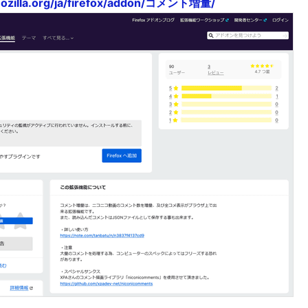
mozilla.org/ja/firefox/addon/コメント増量/