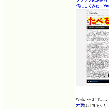
倍にしてみた - Yo
投稿から3年以上
本選
は辻野あかり