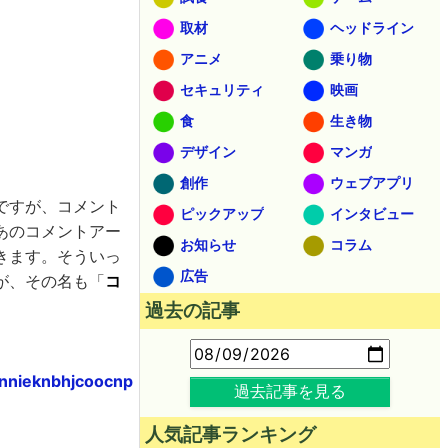
取材
ヘッドライン
アニメ
乗り物
セキュリティ
映画
食
生き物
デザイン
マンガ
創作
ウェブアプリ
ですが、コメント
ピックアップ
インタビュー
あのコメントアー
お知らせ
コラム
きます。そういっ
広告
が、その名も「
コ
過去の記事
nnieknbhjcoocnp
過去記事を見る
人気記事ランキング