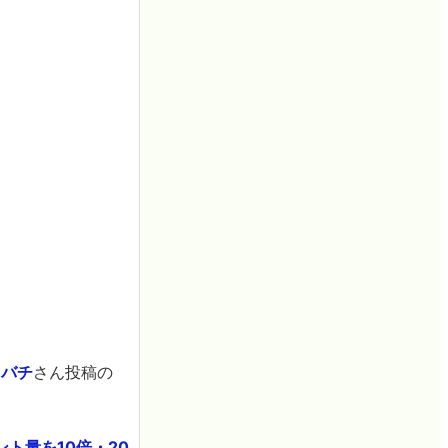
、
バチ
さん投稿の
ト量を10倍・20