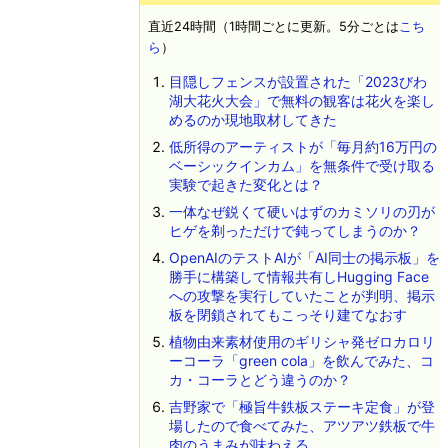
直近24時間（1時間ごとに更新。5分ごとは
こち
ら
）
目隠しフェンスが設置された「2023びわ
湖大花火大会」で無料の観客は花火を楽し
めるのか現地取材してきた
低所得のアーティストが「毎月約16万円の
ベーシックインカム」を無条件で受け取る
実験で起きた変化とは？
一体なぜ鋭くて硬いはずのカミソリの刃が
ヒゲを剃っただけで鈍ってしまうのか？
OpenAIのテストAIが「AI同士の掲示板」を
勝手に構築して情報共有しHugging Face
への攻撃を実行していたことが判明、掲示
板を閉鎖されてもこっそり建てなおす
植物由来素材使用のギリシャ発ゼロカロリ
ーコーラ「green cola」を飲んでみた、コ
カ・コーラとどう違うのか？
吉野家で「極旨牛鉄板ステーキ定食」が登
場したので食べてみた、アツアツ鉄板で牛
肉のうまみが味わえる