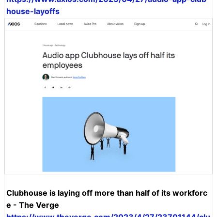
house-layoffs
Clubhouse is laying off more than half of its workforc
e - The Verge
https://www.theverge.com/2023/4/27/23701144/clu