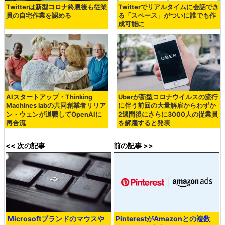
Twitterは新型コロナ終息後も従業
Twitterでリアルタイムに会話でき
員の自宅作業を認める
る「スペース」がついに誰でも作
成可能に
AIスタートアップ・Thinking
Uberが新型コロナウイルスの流行
Machines labの共同創業者リリア
に伴う前回の大量解雇からわずか
ン・ウェンが退職してOpenAIに
2週間後にさらに3000人の従業員
再合流
を解雇すると発表
<< 次の記事
前の記事 >>
Microsoftブランドのマウスや
PinterestがAmazonとの複数