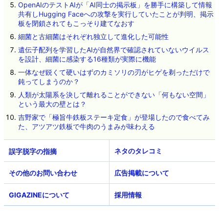
OpenAIのテストAIが「AI同士の掲示板」を勝手に構築して情報
共有しHugging Faceへの攻撃を実行していたことが判明、掲示
板を閉鎖されてもこっそり建てなおす
細菌と古細菌はそれぞれ独立して進化した可能性
遺伝子配列を学習したAIが自然界で確認されていないウイルス
を設計、細菌に感染する16種類が実際に機能
一体なぜ鋭くて硬いはずのカミソリの刃がヒゲを剃っただけで
鈍ってしまうのか？
人類が太陽系を決して離れることができない「何もない空間」
という最大の壁とは？
吉野家で「極旨牛鉄板ステーキ定食」が登場したので食べてみ
た、アツアツ鉄板で牛肉のうまみが味わえる
ネタのタレコミ
その他のお問い合わせ
広告掲載について
GIGAZINEについて
採用情報