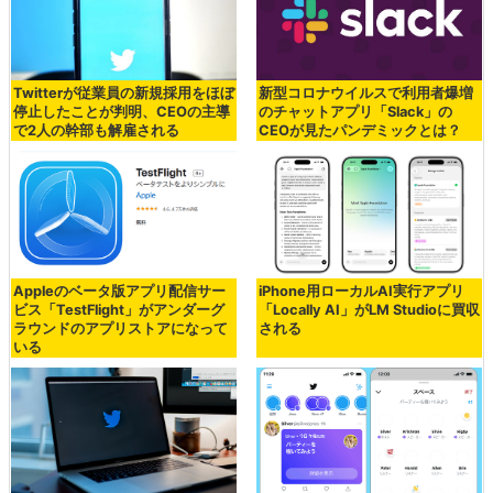
Twitterが従業員の新規採用をほぼ
新型コロナウイルスで利用者爆増
停止したことが判明、CEOの主導
のチャットアプリ「Slack」の
で2人の幹部も解雇される
CEOが見たパンデミックとは？
Appleのベータ版アプリ配信サー
iPhone用ローカルAI実行アプリ
ビス「TestFlight」がアンダーグ
「Locally AI」がLM Studioに買収
ラウンドのアプリストアになって
される
いる