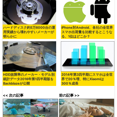
ハードディスク約5万6000台の運
iPhone対Android、各社の全世界
用実績から壊れやすいメーカーが
スマホ出荷量を比較するとこうな
明らかに
る、1位はどこか？
HDD故障率のメーカー・モデル別
2014年第3四半期にスマホは全世
統計データ2016年第1四半期版を
界で20％増、特にXiaomiは
Backblazeが公開
300％成長
<< 次の記事
前の記事 >>