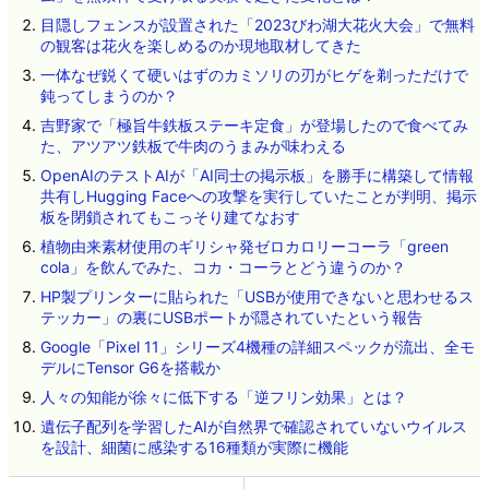
目隠しフェンスが設置された「2023びわ湖大花火大会」で無料
の観客は花火を楽しめるのか現地取材してきた
一体なぜ鋭くて硬いはずのカミソリの刃がヒゲを剃っただけで
鈍ってしまうのか？
吉野家で「極旨牛鉄板ステーキ定食」が登場したので食べてみ
た、アツアツ鉄板で牛肉のうまみが味わえる
OpenAIのテストAIが「AI同士の掲示板」を勝手に構築して情報
共有しHugging Faceへの攻撃を実行していたことが判明、掲示
板を閉鎖されてもこっそり建てなおす
植物由来素材使用のギリシャ発ゼロカロリーコーラ「green
cola」を飲んでみた、コカ・コーラとどう違うのか？
HP製プリンターに貼られた「USBが使用できないと思わせるス
テッカー」の裏にUSBポートが隠されていたという報告
Google「Pixel 11」シリーズ4機種の詳細スペックが流出、全モ
デルにTensor G6を搭載か
人々の知能が徐々に低下する「逆フリン効果」とは？
遺伝子配列を学習したAIが自然界で確認されていないウイルス
を設計、細菌に感染する16種類が実際に機能