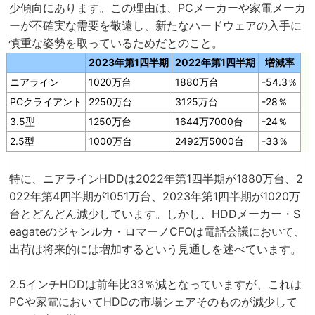
少傾向にあります。この理由は、PCメーカーや家電メーカ
ーが不確実な需要を敬遠し、新たなハードウェアの入手に
慎重な姿勢を取っているためだとのこと。
2023年第1四半期
2022年第1四半期
増減率
ニアライン
1020万台
1880万台
-54.3％
PCクライアント
2250万台
3125万台
-28％
3.5型
1250万台
1644万7000台
-24％
2.5型
1000万台
2492万5000台
-33％
特に、ニアラインHDDは2022年第1四半期が1880万台、2
022年第4四半期が1051万台、2023年第1四半期が1020万
台とどんどん減少しています。しかし、HDDメーカー・S
eagateのジャンルカ・ロマーノCFOは電話会議において、
出荷は将来的には増加するという見通しを述べています。
2.5インチHDDは前年比33％減となっていますが、これは
PCや家電においてHDDの市場シェアそのものが減少して