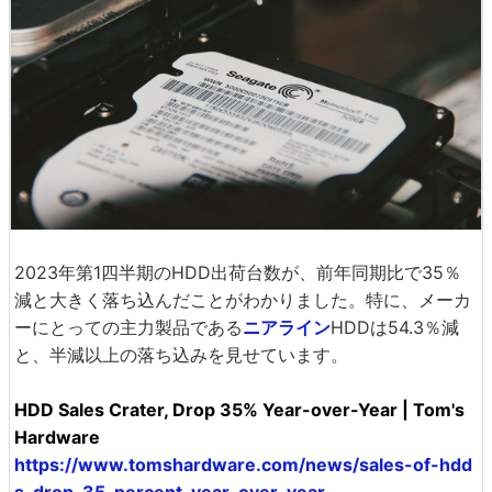
2023年第1四半期のHDD出荷台数が、前年同期比で35％
減と大きく落ち込んだことがわかりました。特に、メーカ
ーにとっての主力製品である
ニアライン
HDDは54.3％減
と、半減以上の落ち込みを見せています。
HDD Sales Crater, Drop 35% Year-over-Year | Tom's
Hardware
https://www.tomshardware.com/news/sales-of-hdd
s-drop-35-percent-year-over-year