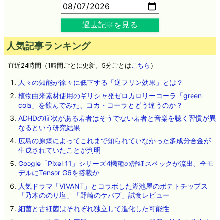
過去記事を見る
人気記事ランキング
直近24時間（1時間ごとに更新。5分ごとは
こちら
）
人々の知能が徐々に低下する「逆フリン効果」とは？
植物由来素材使用のギリシャ発ゼロカロリーコーラ「green
cola」を飲んでみた、コカ・コーラとどう違うのか？
ADHDの症状がある若者はそうでない若者と音楽を聴く習慣が異
なるという研究結果
広島の原爆によってこれまで知られていなかった多成分合金が
生成されていたことが判明
Google「Pixel 11」シリーズ4機種の詳細スペックが流出、全モ
デルにTensor G6を搭載か
人気ドラマ「VIVANT」とコラボした湖池屋のポテトチップス
「乃木ののり塩」「野崎のケバブ」試食レビュー
細菌と古細菌はそれぞれ独立して進化した可能性