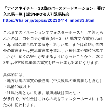
「ナイスネイチャ・33歳のバースデードネーション」受け
入れ馬一覧｜認定NPO法人引退馬協会
https://rha.or.jp/topics/20230414_nnbd33.html
これまでのドネーションでフォスターホースとして迎えら
れたのは、自分自身が重賞(GⅠ～GⅢ)と地方交流重賞(JpnⅠ
～JpnⅢ)の勝ち馬で繁殖を引退した馬、または産駒が国内
外の重賞または交流重賞馬を輩出した種牡馬や繫殖牝馬で
したが、多くの寄付が集まるようになったことから、202
3年は地方競馬単体の重賞を勝った馬も対象になります。
具体的には、
・地方競馬の重賞の優勝馬（中央競馬の重賞勝ちも含む）
・馬齢10歳以上
・牡馬牝馬ともに対象。繁殖経験は問わない
が条件で、寄付金はこれらの馬をフォスターホースにする
ために使われます。