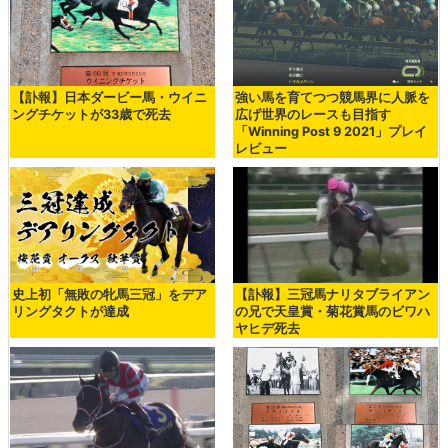
【訃報】日本ダービー馬・ウイニ
強い馬を育てつつ競馬界に人脈を
ングチケットが33歳で死去
広げ世界のレースも目指す
「Winning Post 9 2021」プレイ
レビュー
史上初「無敗の牝馬三冠」をデア
【訃報】三冠馬ナリタブライアン
リングタクトが達成
の兄で天皇賞・菊花賞馬のビワハ
ヤヒデ死去