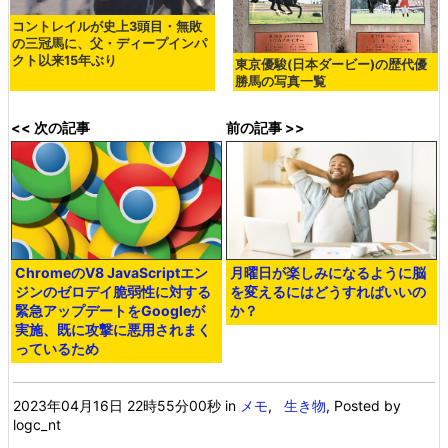
コントレイルが史上3頭目・無敗
の三冠馬に、父・ディープインパ
クト以来15年ぶり
東京優駿(日本ダービー)の歴代優
勝馬の写真一覧
<< 次の記事
前の記事 >>
ChromeのV8 JavaScriptエン
月曜日が楽しみになるように脳
ジンのゼロデイ脆弱性に対する
を変えるにはどうすればいいの
緊急アップデートをGoogleが
か？
実施、既に攻撃に悪用されまく
っているため
2023年04月16日 22時55分00秒
in
メモ
,
生き物
, Posted by
logc_nt