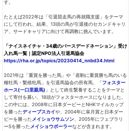
す。
たとえば2022年は「引退競走馬の再就職支援」をテーマ
にして行われ、結果、13頭の馬が引退後のセカンドキャリ
ア、サードキャリアに向けて再調教に挑んでいます。
「ナイスネイチャ・34歳のバースデードネーション」受け
入れ馬一覧｜認定NPO法人引退馬協会
https://rha.or.jp/topics/20230414_nnbd34.html
2021年は「重賞を勝った馬」や「産駒に重賞勝ち馬のいる
種牡馬・繫殖牝馬」を引退馬協会の所有馬、「
フォスター
ホース(一口里親馬)
」として終生繋養することをテーマと
して寄付を募い、18頭がフォスターホースになりました。
この中には、2008年に日本ダービーとNHKマイルカップ
を勝った
ディープスカイ
や、2004年に皐月賞と日本ダー
ビーを勝った
メイショウサムソン
、2005年にフェブラリ
ーSを勝った
メイショウボーラー
などが含まれます。