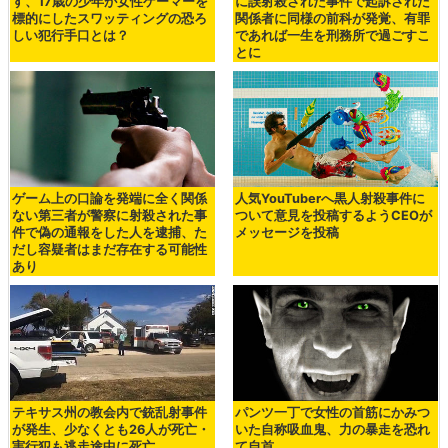
す、17歳の少年が女性ゲーマーを
に誤射殺された事件で起訴された
標的にしたスワッティングの恐ろ
関係者に同様の前科が発覚、有罪
しい犯行手口とは？
であれば一生を刑務所で過ごすこ
とに
ゲーム上の口論を発端に全く関係
人気YouTuberへ黒人射殺事件に
ない第三者が警察に射殺された事
ついて意見を投稿するようCEOが
件で偽の通報をした人を逮捕、た
メッセージを投稿
だし容疑者はまだ存在する可能性
あり
テキサス州の教会内で銃乱射事件
パンツ一丁で女性の首筋にかみつ
が発生、少なくとも26人が死亡・
いた自称吸血鬼、力の暴走を恐れ
実行犯も逃走途中に死亡
て自首