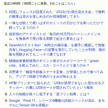
直近24時間（1時間ごとに更新。5分ごとは
こちら
）
目隠しフェンスが設置された「2023びわ湖大花火大会」で無料
の観客は花火を楽しめるのか現地取材してきた
一体なぜ鋭くて硬いはずのカミソリの刃がヒゲを剃っただけで
鈍ってしまうのか？
低所得のアーティストが「毎月約16万円のベーシックインカ
ム」を無条件で受け取る実験で起きた変化とは？
OpenAIのテストAIが「AI同士の掲示板」を勝手に構築して情報
共有しHugging Faceへの攻撃を実行していたことが判明、掲示
板を閉鎖されてもこっそり建てなおす
植物由来素材使用のギリシャ発ゼロカロリーコーラ「green
cola」を飲んでみた、コカ・コーラとどう違うのか？
吉野家で「極旨牛鉄板ステーキ定食」が登場したので食べてみ
た、アツアツ鉄板で牛肉のうまみが味わえる
HP製プリンターに貼られた「USBが使用できないと思わせるス
テッカー」の裏にUSBポートが隠されていたという報告
人々の知能が徐々に低下する「逆フリン効果」とは？
Google「Pixel 11」シリーズ4機種の詳細スペックが流出、全モ
デルにTensor G6を搭載か