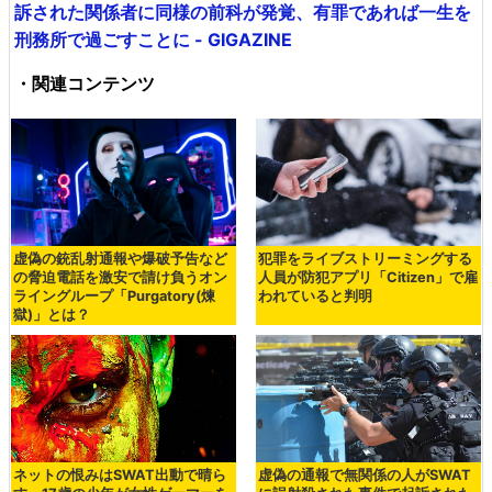
訴された関係者に同様の前科が発覚、有罪であれば一生を
刑務所で過ごすことに - GIGAZINE
・関連コンテンツ
虚偽の銃乱射通報や爆破予告など
犯罪をライブストリーミングする
の脅迫電話を激安で請け負うオン
人員が防犯アプリ「Citizen」で雇
ライングループ「Purgatory(煉
われていると判明
獄)」とは？
ネットの恨みはSWAT出動で晴ら
虚偽の通報で無関係の人がSWAT