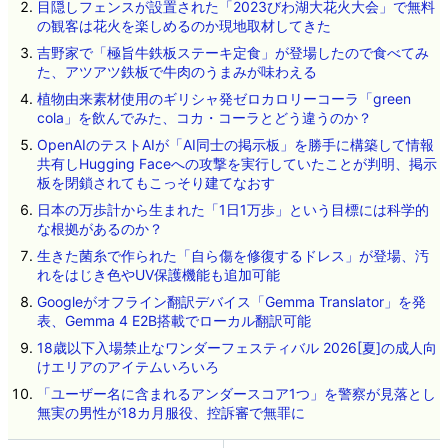
目隠しフェンスが設置された「2023びわ湖大花火大会」で無料
の観客は花火を楽しめるのか現地取材してきた
吉野家で「極旨牛鉄板ステーキ定食」が登場したので食べてみ
た、アツアツ鉄板で牛肉のうまみが味わえる
植物由来素材使用のギリシャ発ゼロカロリーコーラ「green
cola」を飲んでみた、コカ・コーラとどう違うのか？
OpenAIのテストAIが「AI同士の掲示板」を勝手に構築して情報
共有しHugging Faceへの攻撃を実行していたことが判明、掲示
板を閉鎖されてもこっそり建てなおす
日本の万歩計から生まれた「1日1万歩」という目標には科学的
な根拠があるのか？
生きた菌糸で作られた「自ら傷を修復するドレス」が登場、汚
れをはじき色やUV保護機能も追加可能
Googleがオフライン翻訳デバイス「Gemma Translator」を発
表、Gemma 4 E2B搭載でローカル翻訳可能
18歳以下入場禁止なワンダーフェスティバル 2026[夏]の成人向
けエリアのアイテムいろいろ
「ユーザー名に含まれるアンダースコア1つ」を警察が見落とし
無実の男性が18カ月服役、控訴審で無罪に