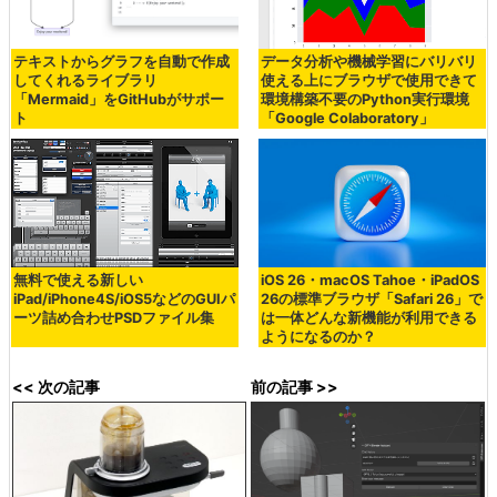
テキストからグラフを自動で作成
データ分析や機械学習にバリバリ
してくれるライブラリ
使える上にブラウザで使用できて
「Mermaid」をGitHubがサポー
環境構築不要のPython実行環境
ト
「Google Colaboratory」
無料で使える新しい
iOS 26・macOS Tahoe・iPadOS
iPad/iPhone4S/iOS5などのGUIパ
26の標準ブラウザ「Safari 26」で
ーツ詰め合わせPSDファイル集
は一体どんな新機能が利用できる
ようになるのか？
<< 次の記事
前の記事 >>