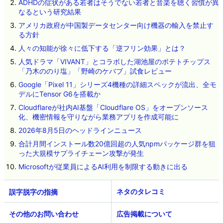
ADHDの症状がある若者はそうでない若者と音楽を聴く習慣が異
なるという研究結果
アメリカ政府が中国製データセンター向け機器の輸入を禁止す
る方針
人々の知能が徐々に低下する「逆フリン効果」とは？
人気ドラマ「VIVANT」とコラボした湖池屋のポテトチップス
「乃木ののり塩」「野崎のケバブ」試食レビュー
Google「Pixel 11」シリーズ4機種の詳細スペックが流出、全モ
デルにTensor G6を搭載か
Cloudflareが社内AI基盤「Cloudflare OS」をオープンソース
化、機密情報を守りながら業務アプリを作成可能に
2026年8月5日のヘッドラインニュース
合計月間インストール数20億回超の人気npmパッケージ群を狙
った大規模サプライチェーン攻撃が発生
Microsoftが従業員によるAI利用を制限する動きに出る
ネタのタレコミ
その他のお問い合わせ
広告掲載について