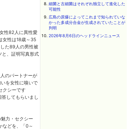
細菌と古細菌はそれぞれ独立して進化した
可能性
広島の原爆によってこれまで知られていな
かった多成分合金が生成されていたことが
判明
女性82人に異性愛
2026年8月6日のヘッドラインニュース
女性は18歳～35
した89人の男性被
ツと、証明写真形式
3人のパートナーが
匂いを女性に嗅いで
セクシーです
回答してもらいまし
の魅力・セクシー
かなどを、「0～