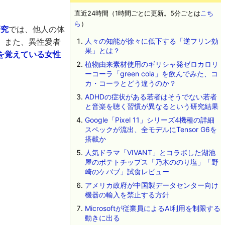
直近24時間（1時間ごとに更新。5分ごとは
こち
ら
）
研究
では、他人の体
。また、異性愛者
人々の知能が徐々に低下する「逆フリン効
果」とは？
を覚えている女性
植物由来素材使用のギリシャ発ゼロカロリ
ーコーラ「green cola」を飲んでみた、コ
カ・コーラとどう違うのか？
ADHDの症状がある若者はそうでない若者
と音楽を聴く習慣が異なるという研究結果
Google「Pixel 11」シリーズ4機種の詳細
スペックが流出、全モデルにTensor G6を
搭載か
人気ドラマ「VIVANT」とコラボした湖池
屋のポテトチップス「乃木ののり塩」「野
崎のケバブ」試食レビュー
アメリカ政府が中国製データセンター向け
機器の輸入を禁止する方針
Microsoftが従業員によるAI利用を制限する
動きに出る