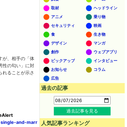
取材
ヘッドライン
アニメ
乗り物
セキュリティ
映画
食
生き物
デザイン
マンガ
創作
ウェブアプリ
すが、相手の「体
ピックアップ
インタビュー
男性の匂い」に対
お知らせ
コラム
られることが示さ
広告
過去の記事
過去記事を見る
eAlert
single-and-marr
人気記事ランキング