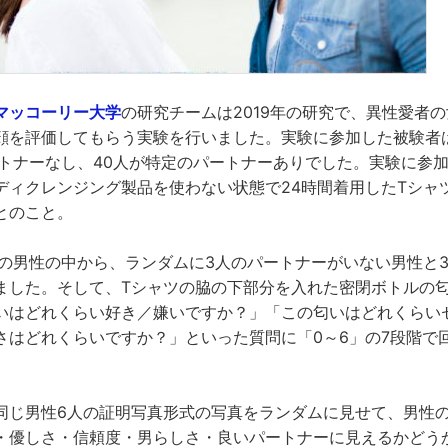
マッコーリー大学
の研究チームは2019年の研究で、異性愛者の
顔を評価してもらう実験を行いました。実験に参加した被験者は
ートナーなし、40人が特定のパートナーありでした。実験に参加
ディクレンジング製品を使わない状態で24時間着用したTシャ
とのこと。
人の男性の中から、ランダムに3人のパートナーがいない男性と
ました。そして、Tシャツの脇の下部分を入れた密閉ボトルの
いはどれくらい好き／嫌いですか？」「この匂いはどれくらい
さはどれくらいですか？」といった質問に「0～6」の7段階で
同じ男性6人の証明写真形式の写真をランダムに見せて、男性
・優しさ・信頼度・男らしさ・良いパートナーに見えるかどう