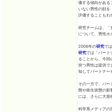
価する傾向がある
いない男性の顔を
評価することもわ
研究チームは、「
について、男性ホ
2006年の
研究
では
研究
では「パート
ることから、今回
持つ男性は提供で
知してパートナー
その一方で、パー
態や衛生状態の影
には、さらに大規
科学系メディアのS