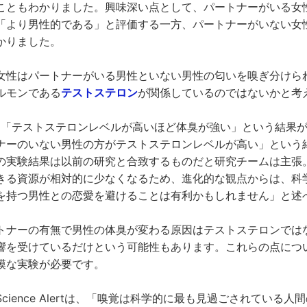
こともわかりました。興味深い点として、パートナーがいる女
「より男性的である」と評価する一方、パートナーがいない女
かりました。
女性はパートナーがいる男性といない男性の匂いを嗅ぎ分けら
ルモンである
テストステロン
が関係しているのではないかと考
「テストステロンレベルが高いほど体臭が強い」という結果が示
ナーのいない男性の方がテストステロンレベルが高い」という
の実験結果は以前の研究と合致するものだと研究チームは主張
きる資源が相対的に少なくなるため、進化的な観点からは、科
を持つ男性との恋愛を避けることは有利かもしれません」と述
トナーの有無で男性の体臭が変わる原因はテストステロンでは
響を受けているだけという可能性もあります。これらの点につ
模な実験が必要です。
cience Alertは、「嗅覚は科学的に最も見過ごされている