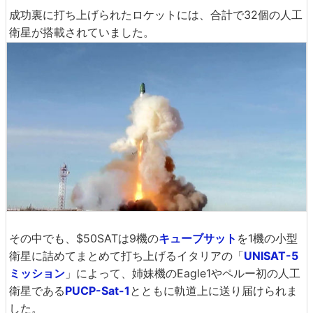
成功裏に打ち上げられたロケットには、合計で32個の人工
衛星が搭載されていました。
その中でも、$50SATは9機の
キューブサット
を1機の小型
衛星に詰めてまとめて打ち上げるイタリアの「
UNISAT-5
ミッション
」によって、姉妹機のEagle1やペルー初の人工
衛星である
PUCP-Sat-1
とともに軌道上に送り届けられま
した。