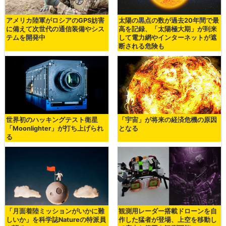
アメリカ陸軍がロシアのGPS妨害
太陽の黒点の数が過去20年間で最
に備えて次世代の通信装備やシス
高を記録、「太陽極大期」が到来
テムを開発中
して電力網やインターネットが遮
断される危険も
世界初のハッキングテスト衛星
「宇宙」が将来の経済危機の原因
「Moonlighter」が打ち上げられ
となる
る
「月面着陸ミッションがいかに難
観測用レーダー搭載ドローンを自
しいか」を科学誌Natureの特派員
作した猛者が登場、上空を移動し