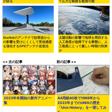
が語る
て広大な範囲を観測可能
Starlinkのアンテナで妨害波から
太陽活動の影響で地球を周回する
の影響を受けにくくして受信感度
人工衛星が急降下する事態に、人
も強化するGPSアンテナ改造法
工衛星にとって厳しい時期の到来
か
<< 次の記事
前の記事 >>
2023年冬開始の新作アニメ一
A4用紙40枚で1969年から
覧
2022年までのUNIXの歴史
「Unix History」を一望してみ