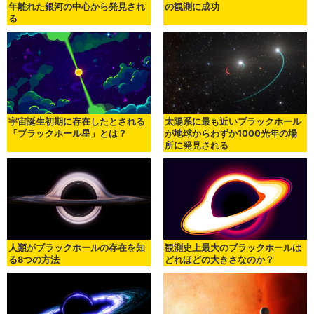
年離れた銀河の中心から発見され
の観測に成功
る
宇宙誕生初期に存在したとされる
太陽系に最も近いブラックホール
「ブラックホール星」とは？
が地球からわずか1000光年の場
所に発見される
人類がブラックホールの存在を知
観測史上最大のブラックホールは
る8つの方法
どれほどの大きさなのか？