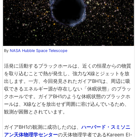
By
NASA Hubble Space Telescope
活発に活動するブラックホールは、近くの恒星からの物質
を取り込むことで熱が発生し、強力なX線とジェットを放
出します。一方、今回発見されたガイアBH1は、周辺に吸
収できるエネルギー源が存在しない「休眠状態」のブラッ
クホールです。ガイアBH1のような休眠状態のブラックホ
ールは、X線などを放出せず周囲に溶け込んでいるため、
観測が困難とされています。
ガイアBH1の観測に成功したのは、
ハーバード・スミソニ
アン天体物理学センター
の天体物理学者であるKareem El-