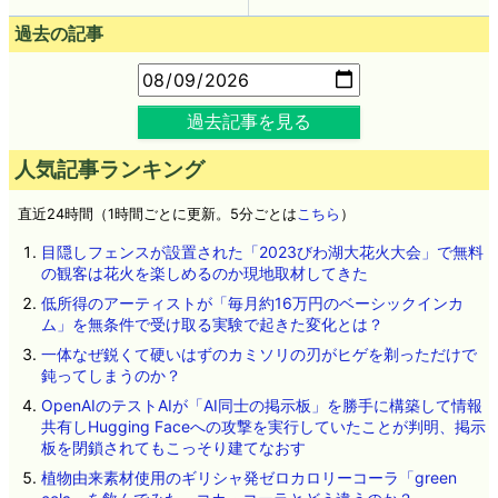
過去の記事
過去記事を見る
人気記事ランキング
直近24時間（1時間ごとに更新。5分ごとは
こちら
）
目隠しフェンスが設置された「2023びわ湖大花火大会」で無料
の観客は花火を楽しめるのか現地取材してきた
低所得のアーティストが「毎月約16万円のベーシックインカ
ム」を無条件で受け取る実験で起きた変化とは？
一体なぜ鋭くて硬いはずのカミソリの刃がヒゲを剃っただけで
鈍ってしまうのか？
OpenAIのテストAIが「AI同士の掲示板」を勝手に構築して情報
共有しHugging Faceへの攻撃を実行していたことが判明、掲示
板を閉鎖されてもこっそり建てなおす
植物由来素材使用のギリシャ発ゼロカロリーコーラ「green