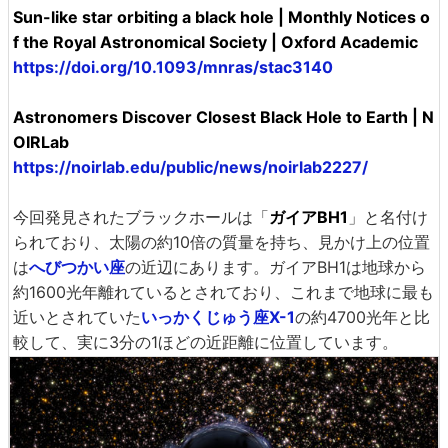
Sun-like star orbiting a black hole | Monthly Notices o
f the Royal Astronomical Society | Oxford Academic
https://doi.org/10.1093/mnras/stac3140
Astronomers Discover Closest Black Hole to Earth | N
OIRLab
https://noirlab.edu/public/news/noirlab2227/
今回発見されたブラックホールは「
ガイアBH1
」と名付け
られており、太陽の約10倍の質量を持ち、見かけ上の位置
は
へびつかい座
の近辺にあります。ガイアBH1は地球から
約1600光年離れているとされており、これまで地球に最も
近いとされていた
いっかくじゅう座X-1
の約4700光年と比
較して、実に3分の1ほどの近距離に位置しています。