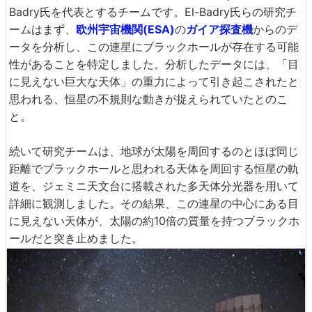
Badry氏を代表とするチームです。El-Badry氏らの研究チ
ームはまず、
欧州宇宙機関(ESA)
の
ガイア探査機
からのデ
ータを分析し、この連星にブラックホールが存在する可能
性があることを特定しました。分析したデータには、「目
に見えない巨大な天体」の重力によって引き起こされたと
思われる、恒星の不規則な動きが捉えられていたとのこ
と。
続いて研究チームは、地球が太陽を周回するのとほぼ同じ
距離でブラックホールと思われる天体を周回する恒星の軌
道を、ジェミニ天文台に搭載された多天体分光器を用いて
詳細に観測しました。その結果、この連星の中心にある目
に見えない天体が、太陽の約10倍の質量を持つブラックホ
ールだと突き止めました。