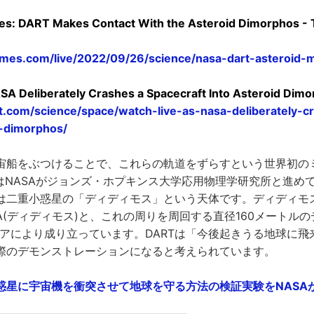
es: DART Makes Contact With the Asteroid Dimorphos - 
imes.com/live/2022/09/26/science/nasa-dart-asteroid-m
SA Deliberately Crashes a Spacecraft Into Asteroid Dim
t.com/science/space/watch-live-as-nasa-deliberately-c
d-dimorphos/
宙船をぶつけることで、これらの軌道をずらすという世界初の
TはNASAがジョンズ・ホプキンス大学応用物理学研究所と進め
は二重小惑星の「ディディモス」という天体です。ディディモス
(ディディモス)と、これの周りを周回する直径160メートルの
ペアにより成り立っています。DARTは「今後起きうる地球に飛
際のデモンストレーションになると考えられています。
惑星に宇宙機を衝突させて地球を守る方法の検証実験をNASAが