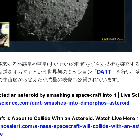
飛来する小惑星や彗星(すいせい)の軌道をずらす技術を確立す
軌道をずらす」という世界初のミッション「
DART
」を行い、
の宇宙船から捉えた小惑星の映像も公開されています。
ted an asteroid by smashing a spacecraft into it | Live S
escience.com/dart-smashes-into-dimorphos-asteroid
t Is About to Collide With an Asteroid. Watch Live Here :
ncealert.com/a-nasa-spacecraft-will-collide-with-an-a
re