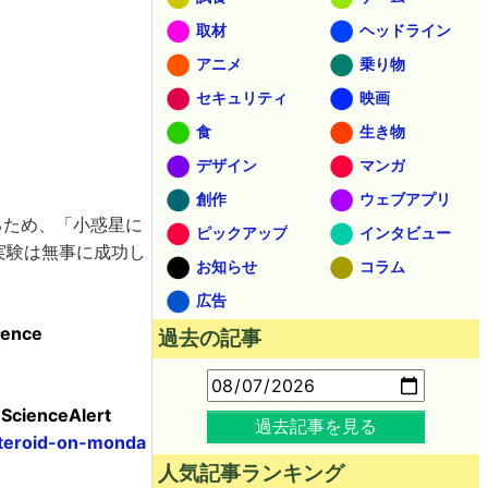
取材
ヘッドライン
アニメ
乗り物
セキュリティ
映画
食
生き物
デザイン
マンガ
創作
ウェブアプリ
るため、「小惑星に
ピックアップ
インタビュー
実験は無事に成功し
お知らせ
コラム
広告
cience
過去の記事
 ScienceAlert
過去記事を見る
steroid-on-monda
人気記事ランキング