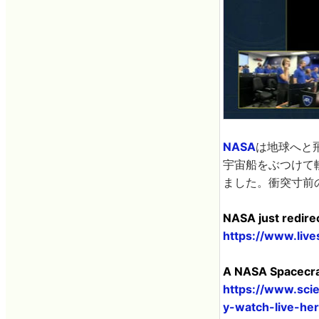
NASA
は地球へと
宇宙船をぶつけて
ました。衝突寸前
NASA just redirec
https://www.liv
A NASA Spacecraf
https://www.scie
y-watch-live-he