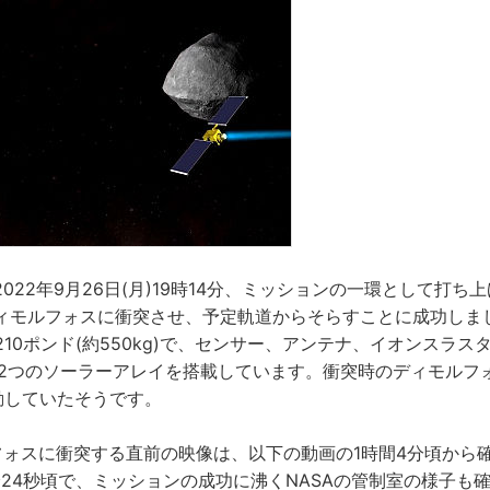
022年9月26日(月)19時14分、ミッションの一環として打ち上
ィモルフォスに衝突させ、予定軌道からそらすことに成功しま
1210ポンド(約550kg)で、センサー、アンテナ、イオンスラス
)の2つのソーラーアレイを搭載しています。衝突時のディモルフォ
動していたそうです。
ルフォスに衝突する直前の映像は、以下の動画の1時間4分頃から
分24秒頃で、ミッションの成功に沸くNASAの管制室の様子も