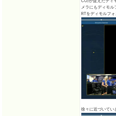
CO)が捉えたディ
メラにもディモル
RTをディモルフ
徐々に近づいてい