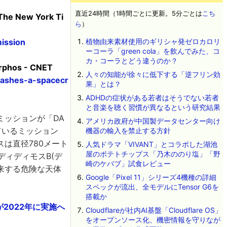
直近24時間（1時間ごとに更新。5分ごとは
こち
The New York Ti
ら
）
ission
植物由来素材使用のギリシャ発ゼロカロリ
ーコーラ「green cola」を飲んでみた、コ
カ・コーラとどう違うのか？
orphos - CNET
人々の知能が徐々に低下する「逆フリン効
rashes-a-spacecr
果」とは？
ADHDの症状がある若者はそうでない若者
と音楽を聴く習慣が異なるという研究結果
ミッションが「DA
アメリカ政府が中国製データセンター向け
ているミッション
機器の輸入を禁止する方針
は直径780メート
人気ドラマ「VIVANT」とコラボした湖池
屋のポテトチップス「乃木ののり塩」「野
ディディモスB(デ
崎のケバブ」試食レビュー
来する危険な天体
Google「Pixel 11」シリーズ4機種の詳細
スペックが流出、全モデルにTensor G6を
搭載か
2022年に実施へ
Cloudflareが社内AI基盤「Cloudflare OS」
をオープンソース化、機密情報を守りなが