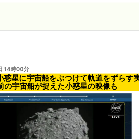
日 14時00分
「小惑星に宇宙船をぶつけて軌道をずらす
前の宇宙船が捉えた小惑星の映像も