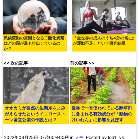
気候変動の原因となる二酸化炭素
「全世界の成人のうち4分の1以上
はどの国が最も排出しているの
が運動不足」という研究結果
か？
<< 次の記事
前の記事 >>
オオカミが自然の生態系をよみ
世界で一番使われている除草剤
がえらせたというイエロースト
に含まれる有効成分が「動物の
ーン国立公園の伝説とは？
けいれん」に影響を及ぼす
2022年08月25日 07時00分00秒
in
メモ
, Posted by log1i_yk