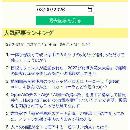
過去記事を見る
人気記事ランキング
直近24時間（1時間ごとに更新。5分ごとは
こちら
）
一体なぜ鋭くて硬いはずのカミソリの刃がヒゲを剃っただけで
鈍ってしまうのか？
目隠しフェンスが設置された「2023びわ湖大花火大会」で無料
の観客は花火を楽しめるのか現地取材してきた
植物由来素材使用のギリシャ発ゼロカロリーコーラ「green
cola」を飲んでみた、コカ・コーラとどう違うのか？
OpenAIのテストAIが「AI同士の掲示板」を勝手に構築して情報
共有しHugging Faceへの攻撃を実行していたことが判明、掲示
板を閉鎖されてもこっそり建てなおす
吉野家で「極旨牛鉄板ステーキ定食」が登場したので食べてみ
た、アツアツ鉄板で牛肉のうまみが味わえる
人々の知能が徐々に低下する「逆フリン効果」とは？