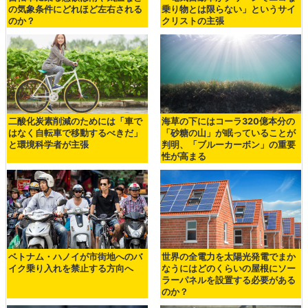
の気象条件にどれほど左右される
乗り物とは限らない」というサイ
のか？
クリストの主張
二酸化炭素削減のためには「車で
海草の下にはコーラ320億本分の
はなく自転車で移動するべきだ」
「砂糖の山」が眠っていることが
と環境科学者が主張
判明、「ブルーカーボン」の重要
性が高まる
ベトナム・ハノイが市街地へのバ
世界の全電力を太陽光発電でまか
イク乗り入れを禁止する方向へ
なうにはどのくらいの屋根にソー
ラーパネルを設置する必要がある
のか？