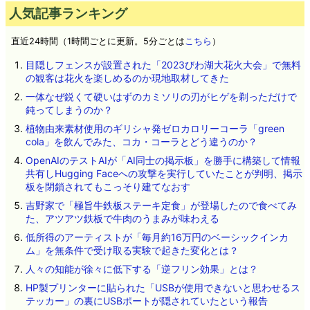
人気記事ランキング
直近24時間（1時間ごとに更新。5分ごとは
こちら
）
目隠しフェンスが設置された「2023びわ湖大花火大会」で無料
の観客は花火を楽しめるのか現地取材してきた
一体なぜ鋭くて硬いはずのカミソリの刃がヒゲを剃っただけで
鈍ってしまうのか？
植物由来素材使用のギリシャ発ゼロカロリーコーラ「green
cola」を飲んでみた、コカ・コーラとどう違うのか？
OpenAIのテストAIが「AI同士の掲示板」を勝手に構築して情報
共有しHugging Faceへの攻撃を実行していたことが判明、掲示
板を閉鎖されてもこっそり建てなおす
吉野家で「極旨牛鉄板ステーキ定食」が登場したので食べてみ
た、アツアツ鉄板で牛肉のうまみが味わえる
低所得のアーティストが「毎月約16万円のベーシックインカ
ム」を無条件で受け取る実験で起きた変化とは？
人々の知能が徐々に低下する「逆フリン効果」とは？
HP製プリンターに貼られた「USBが使用できないと思わせるス
テッカー」の裏にUSBポートが隠されていたという報告