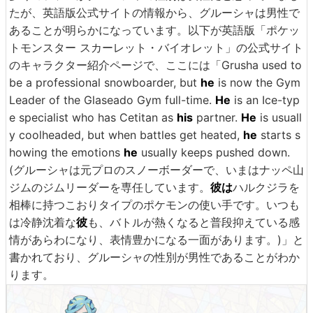
たが、英語版公式サイトの情報から、グルーシャは男性で
あることが明らかになっています。以下が英語版「ポケッ
トモンスター スカーレット・バイオレット」の公式サイト
のキャラクター紹介ページで、ここには「Grusha used to
be a professional snowboarder, but
he
is now the Gym
Leader of the Glaseado Gym full-time.
He
is an Ice-typ
e specialist who has Cetitan as
his
partner.
He
is usuall
y coolheaded, but when battles get heated,
he
starts s
howing the emotions
he
usually keeps pushed down.
(グルーシャは元プロのスノーボーダーで、いまはナッペ山
ジムのジムリーダーを専任しています。
彼は
ハルクジラを
相棒に持つこおりタイプのポケモンの使い手です。いつも
は冷静沈着な
彼
も、バトルが熱くなると普段抑えている感
情があらわになり、表情豊かになる一面があります。)」と
書かれており、グルーシャの性別が男性であることがわか
ります。