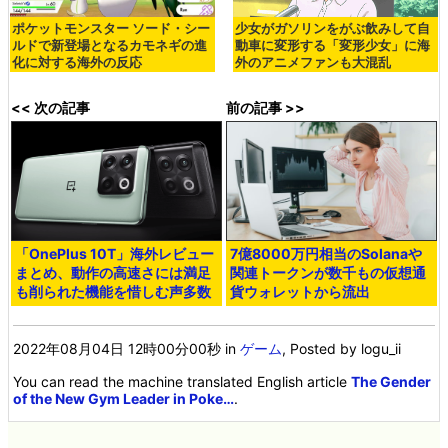
ポケットモンスター ソード・シー
少女がガソリンをがぶ飲みして自
ルドで新登場となるカモネギの進
動車に変形する「変形少女」に海
化に対する海外の反応
外のアニメファンも大混乱
<< 次の記事
前の記事 >>
「OnePlus 10T」海外レビュー
7億8000万円相当のSolanaや
まとめ、動作の高速さには満足
関連トークンが数千もの仮想通
も削られた機能を惜しむ声多数
貨ウォレットから流出
2022年08月04日 12時00分00秒
in
ゲーム
, Posted by logu_ii
You can read the machine translated English article
The Gender
of the New Gym Leader in Poke…
.