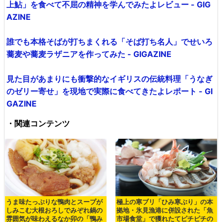
上鮎」を食べて不屈の精神を学んでみたよレビュー - GIG
AZINE
誰でも本格そばが打ちまくれる「そば打ち名人」でせいろ
蕎麦や蕎麦ラザニアを作ってみた - GIGAZINE
見た目があまりにも衝撃的なイギリスの伝統料理「うなぎ
のゼリー寄せ」を現地で実際に食べてきたよレポート - GI
GAZINE
・関連コンテンツ
うま味たっぷりな鴨肉とスープが
極上の寒ブリ「ひみ寒ぶり」の本
しみこむ大根おろしでみぞれ鍋の
拠地・氷見漁港に併設された「魚
雰囲気が味わえるなか卯の「鴨み
市場食堂」で獲れたてピチピチの