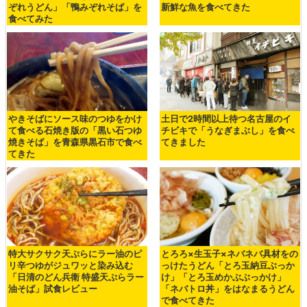
ぞれうどん」「鴨みぞれそば」を
新鮮な魚を食べてきた
食べてみた
やきそばにソース味のつゆをかけ
土日で2時間以上待つ名古屋のイ
て食べる石焼き版の「黒い石つゆ
チビキで「うなぎまぶし」を食べ
焼きそば」を青森県黒石市で食べ
てきました
てきた
特大サクサク天ぷらにラー油のピ
とろろ×生玉子×ネバネバ具材をの
リ辛つゆがジュワッと染み込む
っけたうどん「とろ玉納豆ぶっか
「日清のどん兵衛 特盛天ぷらラー
け」「とろ玉めかぶぶっかけ」
油そば」試食レビュー
「ネバトロ丼」をはなまるうどん
で食べてきた