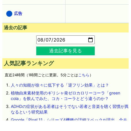
広告
過去の記事
過去記事を見る
人気記事ランキング
直近24時間（1時間ごとに更新。5分ごとは
こちら
）
人々の知能が徐々に低下する「逆フリン効果」とは？
植物由来素材使用のギリシャ発ゼロカロリーコーラ「green
cola」を飲んでみた、コカ・コーラとどう違うのか？
ADHDの症状がある若者はそうでない若者と音楽を聴く習慣が異
なるという研究結果
Google「Pixel 11」シリーズ4機種の詳細スペックが流出、全モ
デルにTensor G6を搭載か