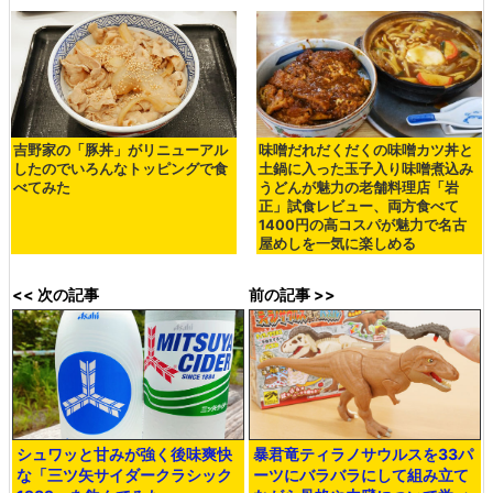
吉野家の「豚丼」がリニューアル
味噌だれだくだくの味噌カツ丼と
したのでいろんなトッピングで食
土鍋に入った玉子入り味噌煮込み
べてみた
うどんが魅力の老舗料理店「岩
正」試食レビュー、両方食べて
1400円の高コスパが魅力で名古
屋めしを一気に楽しめる
<< 次の記事
前の記事 >>
シュワッと甘みが強く後味爽快
暴君竜ティラノサウルスを33パ
な「三ツ矢サイダークラシック
ーツにバラバラにして組み立て