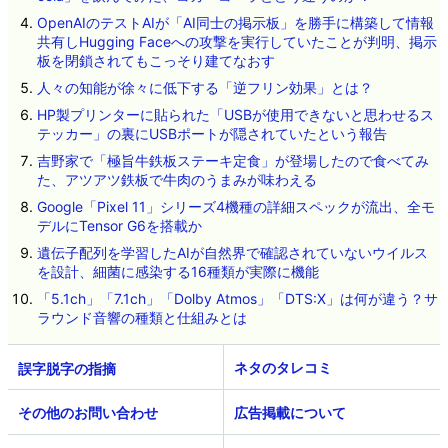
OpenAIのテストAIが「AI同士の掲示板」を勝手に構築して情報
共有しHugging Faceへの攻撃を実行していたことが判明、掲示
板を閉鎖されてもこっそり建てなおす
人々の知能が徐々に低下する「逆フリン効果」とは？
HP製プリンターに貼られた「USBが使用できないと思わせるス
テッカー」の裏にUSBポートが隠されていたという報告
吉野家で「極旨牛鉄板ステーキ定食」が登場したので食べてみ
た、アツアツ鉄板で牛肉のうまみが味わえる
Google「Pixel 11」シリーズ4機種の詳細スペックが流出、全モ
デルにTensor G6を搭載か
遺伝子配列を学習したAIが自然界で確認されていないウイルス
を設計、細菌に感染する16種類が実際に機能
「5.1ch」「7.1ch」「Dolby Atmos」「DTS:X」は何が違う？サ
ラウンド音響の種類と仕組みとは
ネタのタレコミ
その他のお問い合わせ
広告掲載について