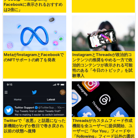
Facebookに表示されるおすすめ
は2倍に」
MetaがInstagramとFacebookで
InstagramとThreadsが政治的コ
のNFTサポートの終了を発表
ンテンツの推奨をやめる一方で政
治的コンテンツが表示される可能
性のある「今日のトピック」を試
験導入
Twitterで「改悪」と話題になった
Threadsがカスタムフィード作成
新機能がわずか数日で巻き戻され
機能を全ユーザーに提供開始、ユ
以前の状態へ復帰
ーザーに「For You」フィードや
「Following」フィード以外の選択