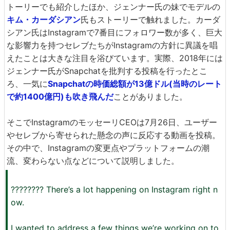
トーリーでも紹介したほか、ジェンナー氏の妹でモデルの
キム・カーダシアン
氏もストーリーで触れました。カーダ
シアン氏はInstagramで7番目にフォロワー数が多く、巨大
な影響力を持つセレブたちがInstagramの方針に異議を唱
えたことは大きな注目を浴びています。実際、2018年には
ジェンナー氏がSnapchatを批判する投稿を行ったとこ
ろ、一気に
Snapchatの時価総額が13億ドル(当時のレート
で約1400億円)も吹き飛んだ
ことがありました。
そこでInstagramのモッセーリCEOは7月26日、ユーザー
やセレブから寄せられた懸念の声に反応する動画を投稿。
その中で、Instagramの変更点やプラットフォームの潮
流、変わらない点などについて説明しました。
???????? There’s a lot happening on Instagram right n
ow.
I wanted to address a few things we’re working on to