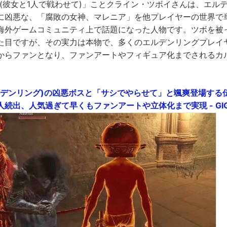
lo her(彼女と1人で戦わせて)」ことクライン・ツボイさんは、エ
に凶悪な、「腐敗の女神、マレニア」を他プレイヤーの世界で
海外ゲームコミュニティ上で話題になった人物です。ツボを被
た目ですが、その実力は本物で、多くのエルデンリングプレイ
からファンとなり、ファンアートやフィギュア化までされるカ
G(エルデンリング)の凶悪ボスと「サシでやらせて」と颯爽登場す
続出、人気過ぎて早くもファンアートや立体化まで実現 - GIGA