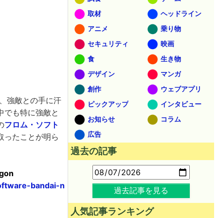
取材
ヘッドライン
アニメ
乗り物
セキュリティ
映画
食
生き物
デザイン
マンガ
創作
ウェブアプリ
は、強敵との手に汗
ピックアップ
インタビュー
中でも特に強敵と
お知らせ
コラム
の
フロム・ソフト
広告
取ったことが明ら
過去の記事
ygon
oftware-bandai-n
過去記事を見る
人気記事ランキング