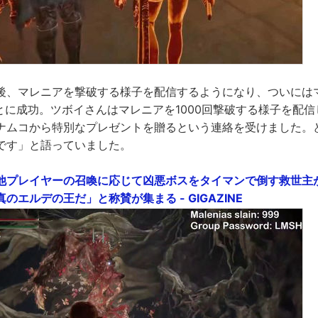
後、マレニアを撃破する様子を配信するようになり、ついには
ことに成功。ツボイさんはマレニアを1000回撃破する様子を配
ナムコから特別なプレゼントを贈るという連絡を受けました。
です」と語っていました。
他プレイヤーの召喚に応じて凶悪ボスをタイマンで倒す救世主が
のエルデの王だ」と称賛が集まる - GIGAZINE