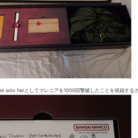
me solo herとしてマレニアを1000回撃破したことを祝福する