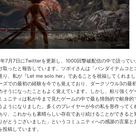
2年7月7日にTwitterを更新し、1000回撃破配信の中で語っ
け取ったと報告しています。ツボイさんは「バンダイナムコと
り、私が『Let me solo her』であることを祝福してくれ
ーズでの最初の経験を今でも覚えており、ダークソウル3の最
めそうになったこともよく覚えています。しかし、粘り強くゲ
ミュニティは私が今まで見たゲームの中で最も情熱的で献身的
うようになりました。多くのプレイヤーが今の私を形作ってく
あり、これからも素晴らしい存在であり続けることができると
りがとうございました」というコミュニティへの感謝の言葉と
を投稿しています。