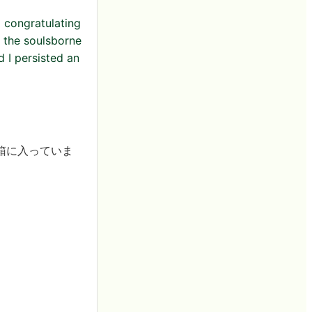
d congratulating
h the soulsborne
d I persisted an
箱に入っていま