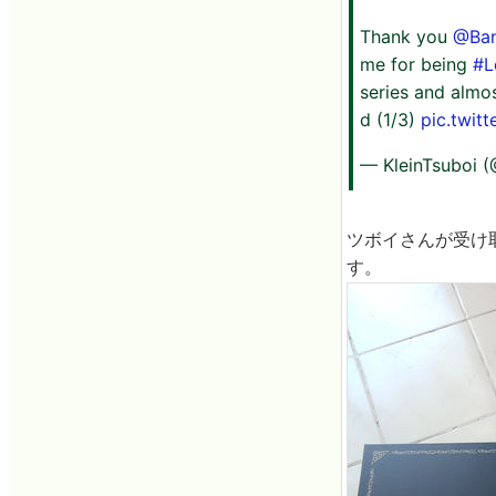
Thank you
@Ba
me for being
#L
series and almos
d (1/3)
pic.twit
— KleinTsuboi (
ツボイさんが受け
す。