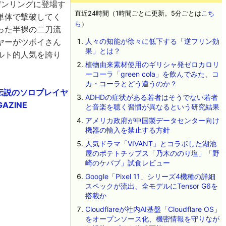
ルデンリングに登場す
直近24時間（1時間ごとに更新。5分ごとは
こち
単体で撃破してく
ら
）
った半裸の二刀流
ヤーがツボイさん
人々の知能が徐々に低下する「逆フリン効
果」とは？
ルト的人気を誇り
植物由来素材使用のギリシャ発ゼロカロリ
ーコーラ「green cola」を飲んでみた、コ
カ・コーラとどう違うのか？
る伝説のソロプレイヤ
ADHDの症状がある若者はそうでない若者
ZINE
と音楽を聴く習慣が異なるという研究結果
アメリカ政府が中国製データセンター向け
機器の輸入を禁止する方針
人気ドラマ「VIVANT」とコラボした湖池
屋のポテトチップス「乃木ののり塩」「野
崎のケバブ」試食レビュー
Google「Pixel 11」シリーズ4機種の詳細
スペックが流出、全モデルにTensor G6を
搭載か
Cloudflareが社内AI基盤「Cloudflare OS」
をオープンソース化、機密情報を守りなが