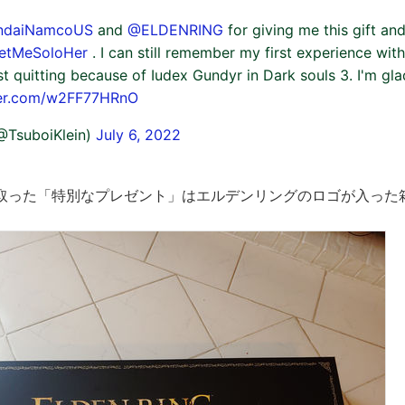
ndaiNamcoUS
and
@ELDENRING
for giving me this gift an
etMeSoloHer
. I can still remember my first experience wit
t quitting because of Iudex Gundyr in Dark souls 3. I'm gla
ter.com/w2FF77HRnO
@TsuboiKlein)
July 6, 2022
取った「特別なプレゼント」はエルデンリングのロゴが入った