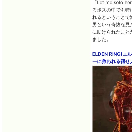
「Let me so
るボスの中でも特
れるということで
男という奇抜な見
に助けられたこと
ました。
ELDEN RIN
ーに救われる褪せ人