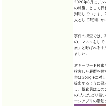
2020年8月に
の報復」として行
判明しています。2
人として裁判にか
事件の捜査では、
の、マスクをして
索」と呼ばれる手
ました。
逆キーワード検索
検索した履歴を探
察はGoogleに
提出するように要求
し、捜査員はこの
の1人にたどり着いた
ージアプリの活動