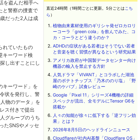
電話を盗んだ相手へ
直近24時間（1時間ごとに更新。5分ごとは
こち
たと警察の捜査で
ら
）
6歳だった2人は成
植物由来素材使用のギリシャ発ゼロカロリ
ーコーラ「green cola」を飲んでみた、コ
カ・コーラとどう違うのか？
ADHDの症状がある若者はそうでない若者
られていたもの
と音楽を聴く習慣が異なるという研究結果
逆キーワード検
アメリカ政府が中国製データセンター向け
を探し出すことにし
機器の輸入を禁止する方針
人気ドラマ「VIVANT」とコラボした湖池
屋のポテトチップス「乃木ののり塩」「野
のキーワード」を
崎のケバブ」試食レビュー
の令状を発行し、警
Google「Pixel 11」シリーズ4機種の詳細
スペックが流出、全モデルにTensor G6を
た人物のデータ」を
搭載か
ドレス付きで提出
人々の知能が徐々に低下する「逆フリン効
犯人グループのうち
果」とは？
といったSNSやメッセ
2026年8月5日のヘッドラインニュース
Cloudflareが社内AI基盤「Cloudflare OS」