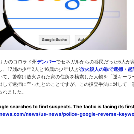
メリカのコロラド州
デンバー
でセネガルからの移民だった5人が
、17歳の少年2人と16歳の少年1人が
放火殺人の罪で逮捕・起
いて、警察は放火された家の住所を検索した人物を「逆キーワ
出して逮捕に至ったとのことですが、この捜査手法に対して「
られました。
le searches to find suspects. The tactic is facing its first
cnews.com/news/us-news/police-google-reverse-keywo