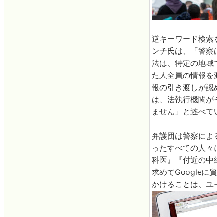
逆キーワード検索
ンチ氏は、「警察
法は、特定の地域
た人全員の情報を渡
報の引き渡しが認
は、法執行機関が
ません」と述べて
弁護団は警察による
ったすべての人々
科医』『付近の中
求めてGoogle
かけることは、ユ