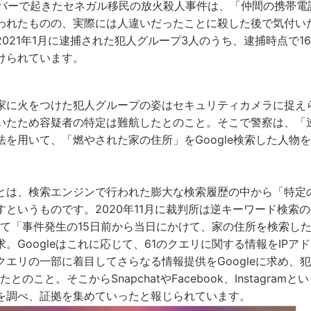
デンバーで起きたセネガル移民の放火殺人事件は、「仲間の携帯
われたものの、実際には人違いだったことに殺した後で気付い
021年1月に逮捕された犯人グループ3人のうち、逮捕時点で1
けられています。
家に火をつけた犯人グループの姿はセキュリティカメラに捉え
いたため容疑者の特定は難航したとのこと。そこで警察は、「
法を用いて、「燃やされた家の住所」をGoogle検索した人物
とは、検索エンジンで行われた膨大な検索履歴の中から「特定
すというものです。2020年11月に裁判所は逆キーワード検索
対して「事件発生の15日前から当日にかけて、家の住所を検索し
。Googleはこれに応じて、61のクエリに関する情報をIPア
クエリの一部に着目してさらなる情報提供をGoogleに求め、
とのこと。そこからSnapchatやFacebook、Instagram
を調べ、証拠を集めていったと報じられています。