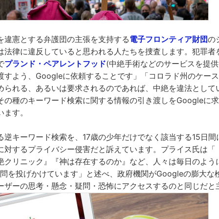
を違憲とする弁護団の主張を支持する
電子フロンティア財団
の
は法律に違反していると思われる人たちを捜査します。犯罪者
で
プランド・ペアレントフッド
(中絶手術などのサービスを提供
すよう、Googleに依頼することです」「コロラド州のケースで
められる、あるいは要求されるのであれば、中絶を違法として
その種のキーワード検索に関する情報の引き渡しをGoogleに
います。
逆キーワード検索を、17歳の少年だけでなく該当する15日間にG
に対するプライバシー侵害だと訴えています。プライス氏は「
絶クリニック』『神は存在するのか』など、人々は毎日のよう
に質問を投げかけています」と述べ、政府機関がGoogleの膨大
ーザーの思考・懸念・疑問・恐怖にアクセスするのと同じだと