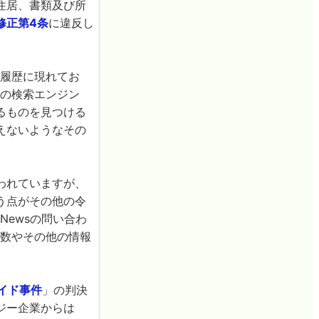
住居、書類及び所
修正第4条
に違反し
。
索履歴に現れてお
どの検索エンジン
るものを見つける
えないようなその
われていますが、
う点がその他の令
Newsの問い合わ
回数やその他の情報
イド事件
」の判決
ジー企業からは