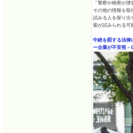
「警察や検察が捜
その他の情報を取
試みる人を探り出
索が試みられる可
中絶を罰する法律
ー企業が不安視 - G