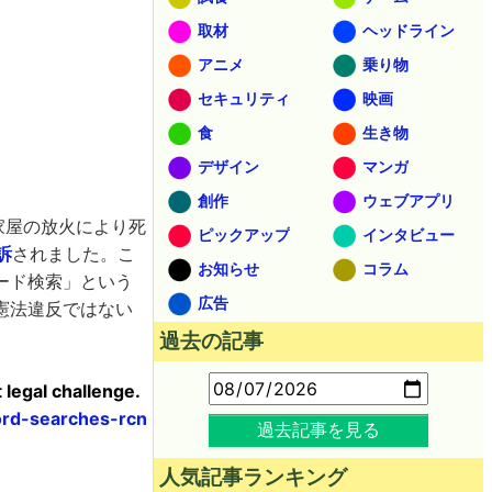
取材
ヘッドライン
アニメ
乗り物
セキュリティ
映画
食
生き物
デザイン
マンガ
創作
ウェブアプリ
家屋の放火により死
ピックアップ
インタビュー
訴
されました。こ
お知らせ
コラム
ード検索」という
広告
憲法違反ではない
過去の記事
 legal challenge.
rd-searches-rcn
過去記事を見る
人気記事ランキング