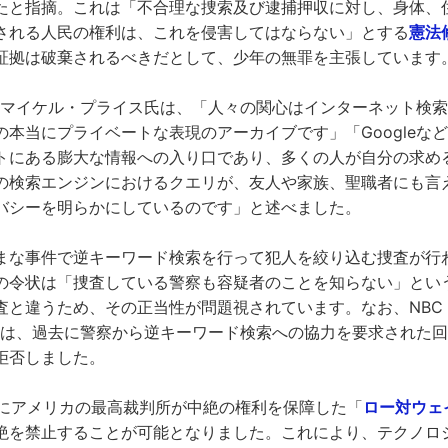
たと指摘。これは「不合理な捜索及び逮捕押収に対し、身体、
される人民の権利は、これを侵害してはならない」とする
憲法
証拠は破棄されるべきだとして、少年の無罪を主張しています
るマイケル・プライス氏は、「人々の関心はインターネット検
の本当にプライベートな表現のアーカイブです」「Googleな
トにある膨大な情報への入り口であり、多くの人が自分の求め
の検索エンジンにおけるクエリが、友人や家族、聖職者にも言
バシーを明らかにしているのです」と述べました。
まな事件で逆キーワード検索を行って犯人を絞り込む捜査が行
の令状は「捜査している警察も容疑者のことを知らない」とい
と違うため、その正当性が問題視されています。なお、NBC 
gleは、過去に警察から逆キーワード検索への協力を要求された
拒否しました。
6月にアメリカの最高裁判所が中絶の権利を保障した「
ロー対ウェ
絶を禁止することが可能となりました。これにより、テクノロ