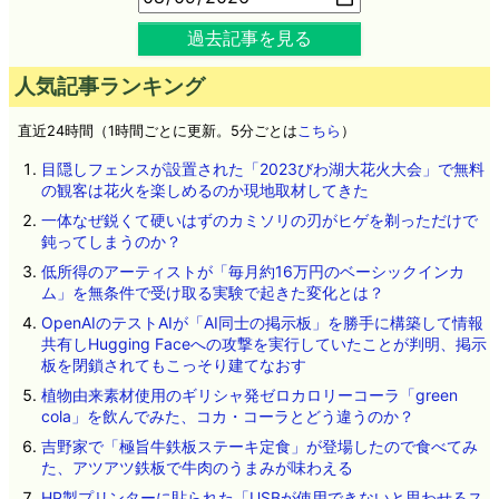
過去記事を見る
人気記事ランキング
直近24時間（1時間ごとに更新。5分ごとは
こちら
）
目隠しフェンスが設置された「2023びわ湖大花火大会」で無料
の観客は花火を楽しめるのか現地取材してきた
一体なぜ鋭くて硬いはずのカミソリの刃がヒゲを剃っただけで
鈍ってしまうのか？
低所得のアーティストが「毎月約16万円のベーシックインカ
ム」を無条件で受け取る実験で起きた変化とは？
OpenAIのテストAIが「AI同士の掲示板」を勝手に構築して情報
共有しHugging Faceへの攻撃を実行していたことが判明、掲示
板を閉鎖されてもこっそり建てなおす
植物由来素材使用のギリシャ発ゼロカロリーコーラ「green
cola」を飲んでみた、コカ・コーラとどう違うのか？
吉野家で「極旨牛鉄板ステーキ定食」が登場したので食べてみ
た、アツアツ鉄板で牛肉のうまみが味わえる
HP製プリンターに貼られた「USBが使用できないと思わせるス