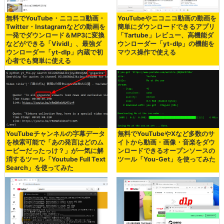
無料でYouTube・ニコニコ動画・
YouTubeやニコニコ動画の動画を
Twitter・Instagramなどの動画を
簡単にダウンロードできるアプリ
一発でダウンロード＆MP3に変換
「Tartube」レビュー、高機能ダ
などができる「Vividl」、最強ダ
ウンローダー「yt-dlp」の機能を
ウンローダー「yt-dlp」内蔵で初
マウス操作で使える
心者でも簡単に使える
YouTubeチャンネルの字幕データ
無料でYouTubeやXなど多数のサ
を検索可能で「あの発言はどのム
イトから動画・画像・音楽をダウ
ービーだったっけ？」が一気に解
ンロードできるオープンソースの
消するツール「Youtube Full Text
ツール「You-Get」を使ってみた
Search」を使ってみた