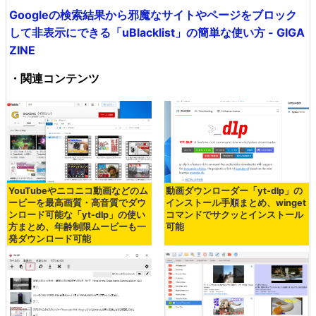
Googleの検索結果から邪魔なサイトやページをブロック
して非表示にできる「uBlacklist」の簡単な使い方 - GIGA
ZINE
・関連コンテンツ
YouTubeやニコニコ動画などのム
動画ダウンローダー「yt-dlp」の
ービーを最高画質・高音質でダウ
インストール手順まとめ、winget
ンロード可能な「yt-dlp」の使い
コマンドでサクッとインストール
方まとめ、年齢制限ムービーも一
可能
発ダウンロード可能