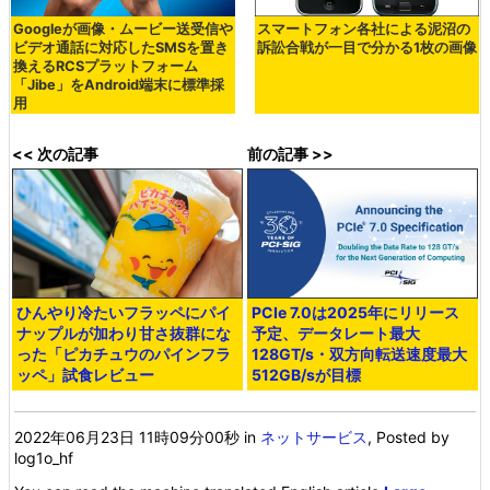
Googleが画像・ムービー送受信や
スマートフォン各社による泥沼の
ビデオ通話に対応したSMSを置き
訴訟合戦が一目で分かる1枚の画像
換えるRCSプラットフォーム
「Jibe」をAndroid端末に標準採
用
<< 次の記事
前の記事 >>
ひんやり冷たいフラッペにパイ
PCIe 7.0は2025年にリリース
ナップルが加わり甘さ抜群にな
予定、データレート最大
った「ピカチュウのパインフラ
128GT/s・双方向転送速度最大
ッペ」試食レビュー
512GB/sが目標
2022年06月23日 11時09分00秒
in
ネットサービス
, Posted by
log1o_hf