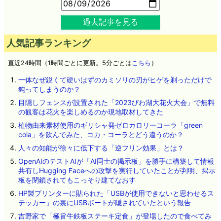
過去記事を見る
人気記事ランキング
直近24時間（1時間ごとに更新。5分ごとは
こちら
）
一体なぜ鋭くて硬いはずのカミソリの刃がヒゲを剃っただけで
鈍ってしまうのか？
目隠しフェンスが設置された「2023びわ湖大花火大会」で無料
の観客は花火を楽しめるのか現地取材してきた
植物由来素材使用のギリシャ発ゼロカロリーコーラ「green
cola」を飲んでみた、コカ・コーラとどう違うのか？
人々の知能が徐々に低下する「逆フリン効果」とは？
OpenAIのテストAIが「AI同士の掲示板」を勝手に構築して情報
共有しHugging Faceへの攻撃を実行していたことが判明、掲示
板を閉鎖されてもこっそり建てなおす
HP製プリンターに貼られた「USBが使用できないと思わせるス
テッカー」の裏にUSBポートが隠されていたという報告
吉野家で「極旨牛鉄板ステーキ定食」が登場したので食べてみ