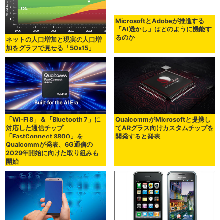
MicrosoftとAdobeが推進する
「AI透かし」はどのように機能す
るのか
ネットの人口増加と現実の人口増
加をグラフで見せる「50x15」
「Wi-Fi 8」＆「Bluetooth 7」に
QualcommがMicrosoftと提携し
対応した通信チップ
てARグラス向けカスタムチップを
「FastConnect 8800」を
開発すると発表
Qualcommが発表、6G通信の
2029年開始に向けた取り組みも
開始