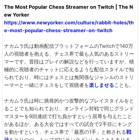
The Most Popular Chess Streamer on Twitch | The N
ew Yorker
https://www.newyorker.com/culture/rabbit-holes/th
e-most-popular-chess-streamer-on-twitch
ナカムラ氏は動画配信プラットフォームのTwitchで140万
人の視聴者を抱える、チェス界で最も人気のあるストリー
マーです。普段はプレイの解説などを行っていますが、積
極的に視聴者のチャットに応えるような配信スタイルで知
られており、時にはチェスとは無関係なジャンルのストリ
ーマーと一緒にチェスをして視聴者を
楽しませる
ことも。
ナカムラ氏は時に挑発的かつ攻撃的なプレイスタイルをと
ることでも知られており、オンライン対戦で同じグランド
マスターを9回連続で打ち負かすという屈辱を与えたこと
があるほか、ある大会ではすべての試合で2手目にキング
を動かすという、チェス界で「最悪の1手」と称される
戦
法
をとりつつ、トップ40にランクインしたこともありま