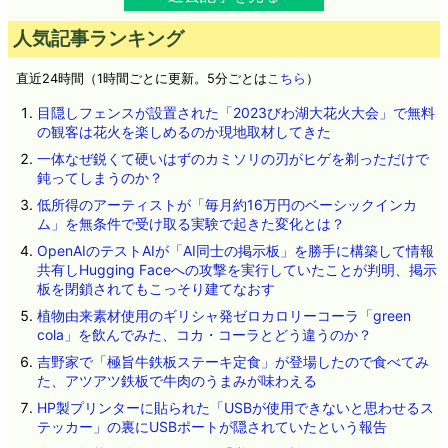
人気記事ランキング
直近24時間（1時間ごとに更新。5分ごとは
こちら
）
目隠しフェンスが設置された「2023びわ湖大花火大会」で無料
の観客は花火を楽しめるのか現地取材してきた
一体なぜ鋭くて硬いはずのカミソリの刃がヒゲを剃っただけで
鈍ってしまうのか？
低所得のアーティストが「毎月約16万円のベーシックインカ
ム」を無条件で受け取る実験で起きた変化とは？
OpenAIのテストAIが「AI同士の掲示板」を勝手に構築して情報
共有しHugging Faceへの攻撃を実行していたことが判明、掲示
板を閉鎖されてもこっそり建てなおす
植物由来素材使用のギリシャ発ゼロカロリーコーラ「green
cola」を飲んでみた、コカ・コーラとどう違うのか？
吉野家で「極旨牛鉄板ステーキ定食」が登場したので食べてみ
た、アツアツ鉄板で牛肉のうまみが味わえる
HP製プリンターに貼られた「USBが使用できないと思わせるス
テッカー」の裏にUSBポートが隠されていたという報告