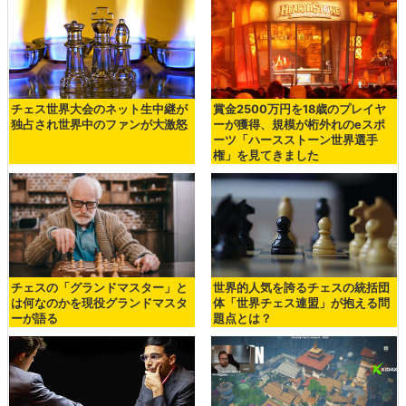
チェス世界大会のネット生中継が
賞金2500万円を18歳のプレイヤ
独占され世界中のファンが大激怒
ーが獲得、規模が桁外れのeスポ
ーツ「ハースストーン世界選手
権」を見てきました
チェスの「グランドマスター」と
世界的人気を誇るチェスの統括団
は何なのかを現役グランドマスタ
体「世界チェス連盟」が抱える問
ーが語る
題点とは？