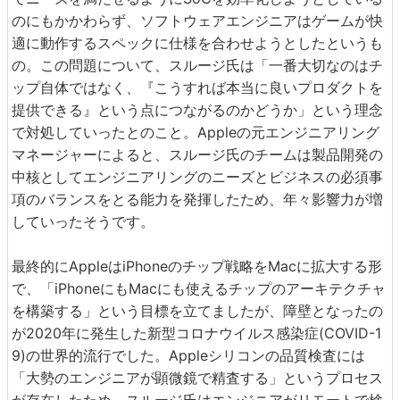
のにもかかわらず、ソフトウェアエンジニアはゲームが快
適に動作するスペックに仕様を合わせようとしたというも
の。この問題について、スルージ氏は「一番大切なのはチ
ップ自体ではなく、『こうすれば本当に良いプロダクトを
提供できる』という点につながるのかどうか」という理念
で対処していったとのこと。Appleの元エンジニアリング
マネージャーによると、スルージ氏のチームは製品開発の
中核としてエンジニアリングのニーズとビジネスの必須事
項のバランスをとる能力を発揮したため、年々影響力が増
していったそうです。
最終的にAppleはiPhoneのチップ戦略をMacに拡大する形
で、「iPhoneにもMacにも使えるチップのアーキテクチャ
を構築する」という目標を立てましたが、障壁となったの
が2020年に発生した新型コロナウイルス感染症(COVID-1
9)の世界的流行でした。Appleシリコンの品質検査には
「大勢のエンジニアが顕微鏡で精査する」というプロセス
が存在したため、スルージ氏はエンジニアがリモートで検