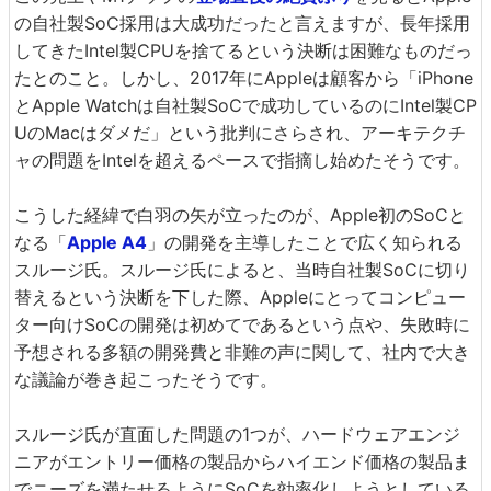
の自社製SoC採用は大成功だったと言えますが、長年採用
してきたIntel製CPUを捨てるという決断は困難なものだっ
たとのこと。しかし、2017年にAppleは顧客から「iPhone
とApple Watchは自社製SoCで成功しているのにIntel製CP
UのMacはダメだ」という批判にさらされ、アーキテクチ
ャの問題をIntelを超えるペースで指摘し始めたそうです。
こうした経緯で白羽の矢が立ったのが、Apple初のSoCと
なる「
Apple A4
」の開発を主導したことで広く知られる
スルージ氏。スルージ氏によると、当時自社製SoCに切り
替えるという決断を下した際、Appleにとってコンピュー
ター向けSoCの開発は初めてであるという点や、失敗時に
予想される多額の開発費と非難の声に関して、社内で大き
な議論が巻き起こったそうです。
スルージ氏が直面した問題の1つが、ハードウェアエンジ
ニアがエントリー価格の製品からハイエンド価格の製品ま
でニーズを満たせるようにSoCを効率化しようとしている