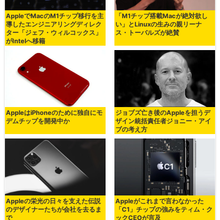
AppleでMacのM1チップ移行を主
「M1チップ搭載Macが絶対欲し
導したエンジニアリングディレク
い」とLinuxの生みの親リーナ
ター「ジェフ・ウィルコックス」
ス・トーバルズが絶賛
がIntelへ移籍
AppleはiPhoneのために独自にモ
ジョブズ亡き後のAppleを担うデ
デムチップを開発中か
ザイン統括責任者ジョニー・アイ
ブの考え方
Appleの栄光の日々を支えた伝説
Appleがこれまで言わなかった
のデザイナーたちが会社を去るま
「C1」チップの強みをティム・ク
で
ックCEOが言及