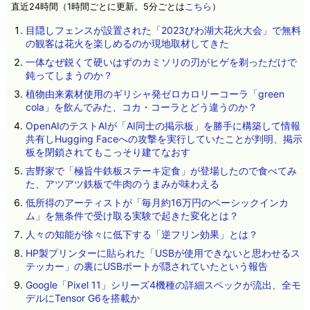
直近24時間（1時間ごとに更新。5分ごとは
こちら
）
目隠しフェンスが設置された「2023びわ湖大花火大会」で無料
の観客は花火を楽しめるのか現地取材してきた
一体なぜ鋭くて硬いはずのカミソリの刃がヒゲを剃っただけで
鈍ってしまうのか？
植物由来素材使用のギリシャ発ゼロカロリーコーラ「green
cola」を飲んでみた、コカ・コーラとどう違うのか？
OpenAIのテストAIが「AI同士の掲示板」を勝手に構築して情報
共有しHugging Faceへの攻撃を実行していたことが判明、掲示
板を閉鎖されてもこっそり建てなおす
吉野家で「極旨牛鉄板ステーキ定食」が登場したので食べてみ
た、アツアツ鉄板で牛肉のうまみが味わえる
低所得のアーティストが「毎月約16万円のベーシックインカ
ム」を無条件で受け取る実験で起きた変化とは？
人々の知能が徐々に低下する「逆フリン効果」とは？
HP製プリンターに貼られた「USBが使用できないと思わせるス
テッカー」の裏にUSBポートが隠されていたという報告
Google「Pixel 11」シリーズ4機種の詳細スペックが流出、全モ
デルにTensor G6を搭載か