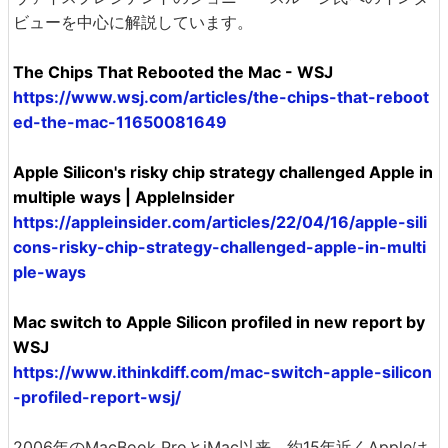
ビューを中心に解説しています。
The Chips That Rebooted the Mac - WSJ
https://www.wsj.com/articles/the-chips-that-reboot
ed-the-mac-11650081649
Apple Silicon's risky chip strategy challenged Apple in
multiple ways | AppleInsider
https://appleinsider.com/articles/22/04/16/apple-sili
cons-risky-chip-strategy-challenged-apple-in-multi
ple-ways
Mac switch to Apple Silicon profiled in new report by
WSJ
https://www.ithinkdiff.com/mac-switch-apple-silicon
-profiled-report-wsj/
2006年のMacBook ProとiMac以来、約15年近くAppleは