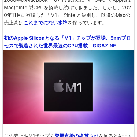
MacにIntel製CPUを搭載し続けてきました。しかし、202
0年11月に登場した「M1」でIntelと決別し、以降のMacの
売上高は
これまでにない水準
を保っています。
初のApple Siliconとなる「M1」チップが登場、5nmプロ
セスで製造された世界最速のCPU搭載 - GIGAZINE
この売上やM1チップの
登場直後の絶賛ぶり
を見るとApple