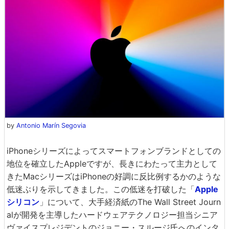
by
Antonio Marín Segovia
iPhoneシリーズによってスマートフォンブランドとしての
地位を確立したAppleですが、長きにわたって主力として
きたMacシリーズはiPhoneの好調に反比例するかのような
低迷ぶりを示してきました。この低迷を打破した「
Apple
シリコン
」について、大手経済紙のThe Wall Street Journ
alが開発を主導したハードウェアテクノロジー担当シニア
ヴァイスプレジデントのジョニー・スルージ氏へのインタ