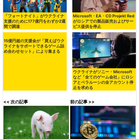
「フォートナイト」がウクライナ
Microsoft・EA・CD Projekt Red
支援のために177億円をわずか2週
がロシアでの製品販売およびサー
間で調達
ビス提供を停止
15億円超の支援金が「買えばウク
ライナをサポートできるゲーム詰
め合わせセット」により集まる
ウクライナがソニー・Microsoft
など「全てのゲーム会社」にロシ
アとベラルーシの全アカウント停
止を求める
<< 次の記事
前の記事 >>