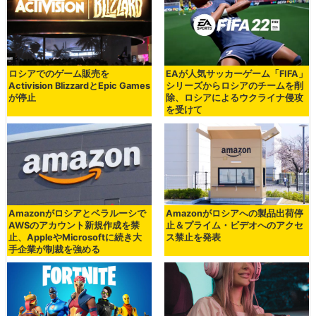
ロシアでのゲーム販売を
EAが人気サッカーゲーム「FIFA」
Activision BlizzardとEpic Games
シリーズからロシアのチームを削
が停止
除、ロシアによるウクライナ侵攻
を受けて
Amazonがロシアとベラルーシで
Amazonがロシアへの製品出荷停
AWSのアカウント新規作成を禁
止＆プライム・ビデオへのアクセ
止、AppleやMicrosoftに続き大
ス禁止を発表
手企業が制裁を強める