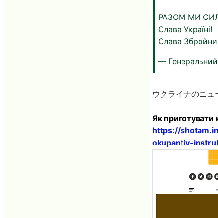
РАЗОМ МИ СИЛ
Слава Україні!
Слава Збройни
— Генеральний
ウクライナのニュ
Як приготувати 
https://shotam.i
okupantiv-instru