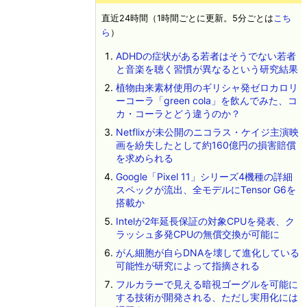
直近24時間（1時間ごとに更新。5分ごとは
こち
ら
）
ADHDの症状がある若者はそうでない若者
と音楽を聴く習慣が異なるという研究結果
植物由来素材使用のギリシャ発ゼロカロリ
ーコーラ「green cola」を飲んでみた、コ
カ・コーラとどう違うのか？
Netflixが未公開のニコラス・ケイジ主演映
画を紛失したとして約160億円の損害賠償
を求められる
Google「Pixel 11」シリーズ4機種の詳細
スペックが流出、全モデルにTensor G6を
搭載か
Intelが2年延長保証の対象CPUを発表、ク
ラッシュ多発CPUの無償交換が可能に
がん細胞が自らDNAを壊して進化している
可能性が研究によって指摘される
フルカラーで見える暗視ゴーグルを可能に
する技術が開発される、ただし実用化には