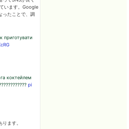
います。Google
なったことで、調
як приготувати
XcRG
ога коктейлем
????????????
pi
あります。