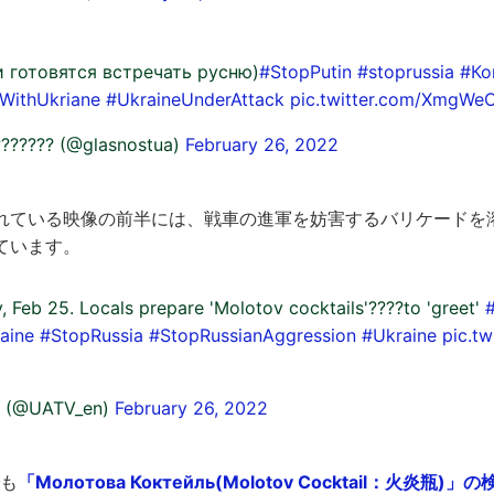
 готовятся встречать русню)
#StopPutin
#stoprussia
#Ко
WithUkriane
#UkraineUnderAttack
pic.twitter.com/XmgW
?????? (@glasnostua)
February 26, 2022
れている映像の前半には、戦車の進軍を妨害するバリケードを
ています。
y, Feb 25. Locals prepare 'Molotov cocktails'????to 'greet'
aine
#StopRussia
#StopRussianAggression
#Ukraine
pic.t
h (@UATV_en)
February 26, 2022
でも
「Молотова Коктейль(Molotov Cocktail：火炎瓶