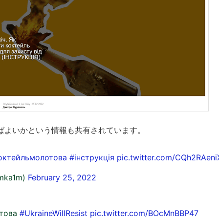
ばよいかという情報も共有されています。
октейльмолотова
#інструкція
pic.twitter.com/CQh2RAeni
mka1m)
February 25, 2022
отова
#UkraineWillResist
pic.twitter.com/BOcMnBBP47