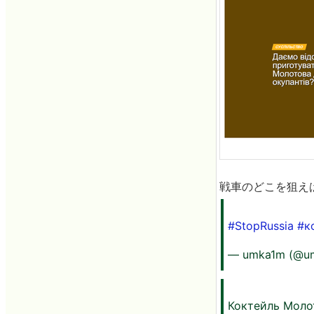
戦車のどこを狙え
#StopRussia
#к
— umka1m (@u
Коктейль Мол