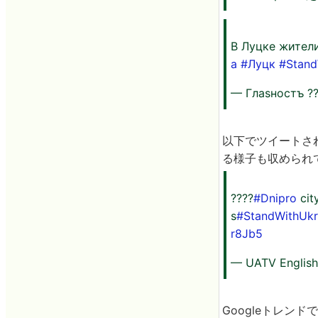
В Луцке жители
а
#Луцк
#Stand
— Глаsностъ ??
以下でツイートさ
る様子も収められ
????
#Dnipro
cit
s
#StandWithUkr
r8Jb5
— UATV Englis
Googleトレンド