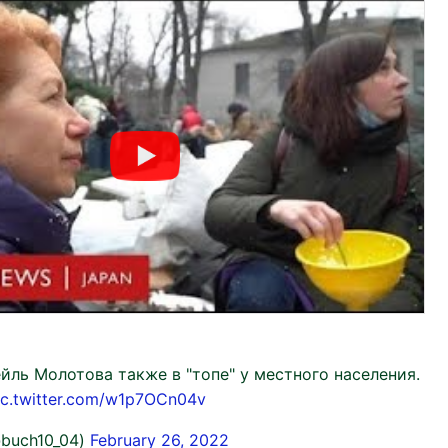
йль Молотова также в "топе" у местного населения.
ic.twitter.com/w1p7OCn04v
@buch10_04)
February 26, 2022