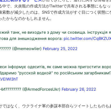
中で、火炎瓶の作成方法がTwitterで共有される事態にもなって
検索数が減少したのは、SNSで作成方法がすぐ目につく状態に
ったからなのかもしれません。
ожий танк, не виходьте з дому чи сховища. інструкція 
това для знешкодження ворога:
pic.twitter.com/CqBKZU
?????? (@memeowlier)
February 25, 2022
еси інформує одеситів, як саме можна пригостити вор
Вдаримо "русской водкой" по російським загарбникам!
AVElWI3hT
НИ???????? (@ArmedForcesUkr)
February 26, 2022
けではなく、ウクライナ軍の参謀本部自らツイートしたものも