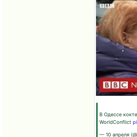
В Одессе кокте
WorldConflict
p
— 10 апреля (