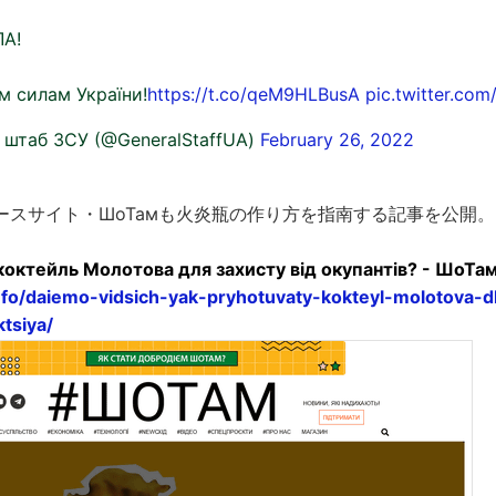
А!
м силам України!
https://t.co/qeM9HLBusA
pic.twitter.co
 штаб ЗСУ (@GeneralStaffUA)
February 26, 2022
ースサイト・ШоТамも火炎瓶の作り方を指南する記事を公開。
коктейль Молотова для захисту від окупантів? - ШоТа
nfo/daiemo-vidsich-yak-pryhotuvaty-kokteyl-molotova-dl
ktsiya/