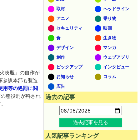
取材
ヘッドライン
アニメ
乗り物
セキュリティ
映画
食
生き物
デザイン
マンガ
創作
ウェブアプリ
ピックアップ
インタビュー
「火炎瓶」の自作が
お知らせ
コラム
軍参謀本部も製造
広告
使用等の処罰に関
下の懲役刑が科され
過去の記事
す。
過去記事を見る
人気記事ランキング