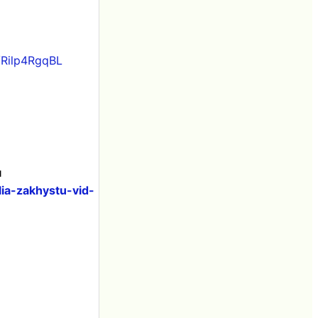
m/Rilp4RgqBL
м
ia-zakhystu-vid-