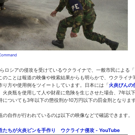
g Command
4日からロシアの侵攻を受けているウクライナで、一般市民による
このことは報道の映像や検索結果からも明らかで、ウクライナ
作り方や使用例をツイートしています。日本には「
火炎びんの
、火炎瓶を使用して人や財産に危険を生じさせた場合、7年以
持についても3年以下の懲役刑か10万円以下の罰金刑となりま
瓶の自作が行われているのは以下の映像などで確認できます。
たちが火炎ビンを手作り ウクライナ侵攻 - YouTube