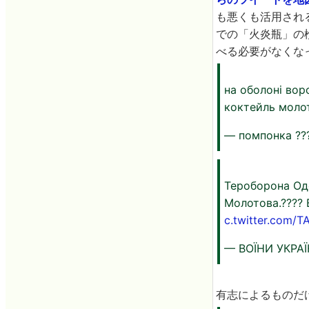
も悪くも活用される
での「火炎瓶」の
べる必要がなくな
на оболоні вор
коктейль моло
— помпонка ??
Тероборона Од
Молотова.???? 
c.twitter.com/T
— ВОЇНИ УКРАЇ
有志によるものだ