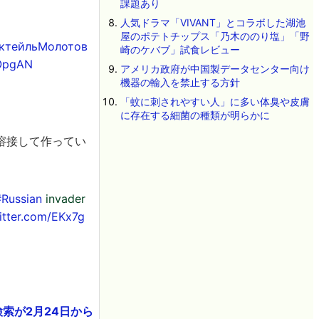
課題あり
人気ドラマ「VIVANT」とコラボした湖池
屋のポテトチップス「乃木ののり塩」「野
ктейльМолотов
崎のケバブ」試食レビュー
eOpgAN
アメリカ政府が中国製データセンター向け
機器の輸入を禁止する方針
「蚊に刺されやすい人」に多い体臭や皮膚
に存在する細菌の種類が明らかに
溶接して作ってい
#Russian
invader
witter.com/EKx7g
)」の検索が2月24日から