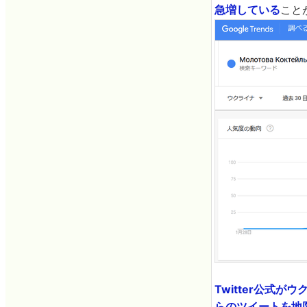
急増している
こと
Twitter公式が
らのツイートを地