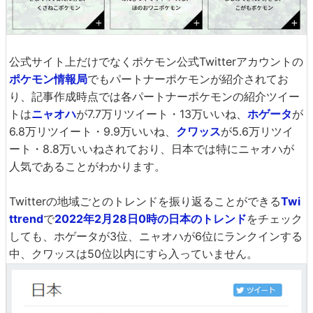
公式サイト上だけでなくポケモン公式Twitterアカウントの
ポケモン情報局
でもパートナーポケモンが紹介されてお
り、記事作成時点では各パートナーポケモンの紹介ツイー
トは
ニャオハ
が7.7万リツイート・13万いいね、
ホゲータ
が
6.8万リツイート・9.9万いいね、
クワッス
が5.6万リツイ
ート・8.8万いいねされており、日本では特にニャオハが
人気であることがわかります。
Twitterの地域ごとのトレンドを振り返ることができる
Twi
ttrend
で
2022年2月28日0時の日本のトレンド
をチェック
しても、ホゲータが3位、ニャオハが6位にランクインする
中、クワッスは50位以内にすら入っていません。