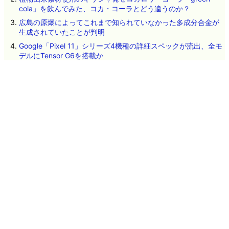
cola」を飲んでみた、コカ・コーラとどう違うのか？
広島の原爆によってこれまで知られていなかった多成分合金が
生成されていたことが判明
Google「Pixel 11」シリーズ4機種の詳細スペックが流出、全モ
デルにTensor G6を搭載か
OpenAIのテストAIが「AI同士の掲示板」を勝手に構築して情報
共有しHugging Faceへの攻撃を実行していたことが判明、掲示
板を閉鎖されてもこっそり建てなおす
細菌と古細菌はそれぞれ独立して進化した可能性
遺伝子配列を学習したAIが自然界で確認されていないウイルス
を設計、細菌に感染する16種類が実際に機能
一体なぜ鋭くて硬いはずのカミソリの刃がヒゲを剃っただけで
鈍ってしまうのか？
人類が太陽系を決して離れることができない「何もない空間」
という最大の壁とは？
吉野家で「極旨牛鉄板ステーキ定食」が登場したので食べてみ
た、アツアツ鉄板で牛肉のうまみが味わえる
ネタのタレコミ