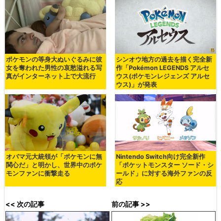
ポケモンの等身大ぬいぐるみに彼
シンオウ地方の過去を描く完全新
女を奪われた男性の哀愁溢れる写
作「Pokémon LEGENDS アルセ
真がインターネット上で大流行
ウス(ポケモンレジェンズ アルセ
ウス)」が発表
オバマ元大統領が「ポケモンに無
Nintendo Switch向け完全新作
関心だ」と明かし、世界中のポケ
「ポケットモンスター ソード・シ
モンファンに衝撃走る
ールド」に対する海外ファンの反
応
<< 次の記事
前の記事 >>