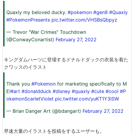
Quaxly my beloved ducky.
#pokemon
#gen9
#Quaxly
#PokemonPresents
pic.twitter.com/VHSBsQbpyz
— Trevor "War Crimes" Touchdown
(@ConwayConartist)
February 27, 2022
キングダムハーツに登場するドナルドダックの衣装を着た
クワッスのイラスト
Thank you
#Pokemon
for marketing specifically to M
E!
#art
#donaldduck
#disney
#quaxly
#cute
#cool
#P
okemonScarletViolet
pic.twitter.com/yuKT1Y3lSW
— Brian Danger Art (@bdangart)
February 27, 2022
早速大量のイラストを投稿をするユーザーも。