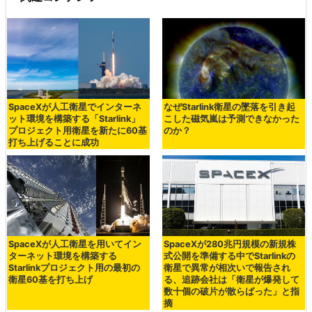
SpaceXが人工衛星でインターネ
なぜStarlink衛星の墜落を引き起
ット環境を構築する「Starlink」
こした磁気嵐は予測できなかった
プロジェクト用衛星を新たに60基
のか？
打ち上げることに成功
SpaceXが人工衛星を用いてイン
SpaceXが280兆円規模の新規株
ターネット環境を構築する
式公開を準備する中でStarlinkの
Starlinkプロジェクト用の最初の
衛星で異常が相次いで報告され
衛星60基を打ち上げ
る、追跡会社は「衛星が爆発して
数十個の破片が散らばった」と指
摘