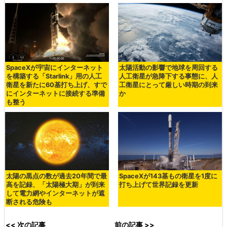
SpaceXが宇宙にインターネット
太陽活動の影響で地球を周回する
を構築する「Starlink」用の人工
人工衛星が急降下する事態に、人
衛星を新たに60基打ち上げ、すで
工衛星にとって厳しい時期の到来
にインターネットに接続する準備
か
も整う
太陽の黒点の数が過去20年間で最
SpaceXが143基もの衛星を1度に
高を記録、「太陽極大期」が到来
打ち上げて世界記録を更新
して電力網やインターネットが遮
断される危険も
<< 次の記事
前の記事 >>