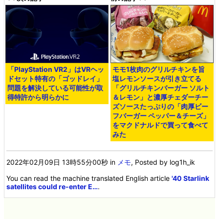
「PlayStation VR2」はVRヘッ
モモ1枚肉のグリルチキンを旨
ドセット特有の「ゴッドレイ」
塩レモンソースが引き立てる
問題を解決している可能性が取
「グリルチキンバーガー ソルト
得特許から明らかに
＆レモン」と濃厚チェダーチー
ズソースたっぷりの「肉厚ビー
フバーガー ペッパー＆チーズ」
をマクドナルドで買って食べて
みた
2022年02月09日 13時55分00秒
in
メモ
, Posted by log1h_ik
You can read the machine translated English article
'40 Starlink
satellites could re-enter E…
.