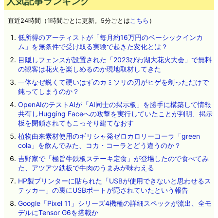
人気記事ランキング
直近24時間（1時間ごとに更新。5分ごとは
こちら
）
低所得のアーティストが「毎月約16万円のベーシックインカ
ム」を無条件で受け取る実験で起きた変化とは？
目隠しフェンスが設置された「2023びわ湖大花火大会」で無料
の観客は花火を楽しめるのか現地取材してきた
一体なぜ鋭くて硬いはずのカミソリの刃がヒゲを剃っただけで
鈍ってしまうのか？
OpenAIのテストAIが「AI同士の掲示板」を勝手に構築して情報
共有しHugging Faceへの攻撃を実行していたことが判明、掲示
板を閉鎖されてもこっそり建てなおす
植物由来素材使用のギリシャ発ゼロカロリーコーラ「green
cola」を飲んでみた、コカ・コーラとどう違うのか？
吉野家で「極旨牛鉄板ステーキ定食」が登場したので食べてみ
た、アツアツ鉄板で牛肉のうまみが味わえる
HP製プリンターに貼られた「USBが使用できないと思わせるス
テッカー」の裏にUSBポートが隠されていたという報告
Google「Pixel 11」シリーズ4機種の詳細スペックが流出、全モ
デルにTensor G6を搭載か