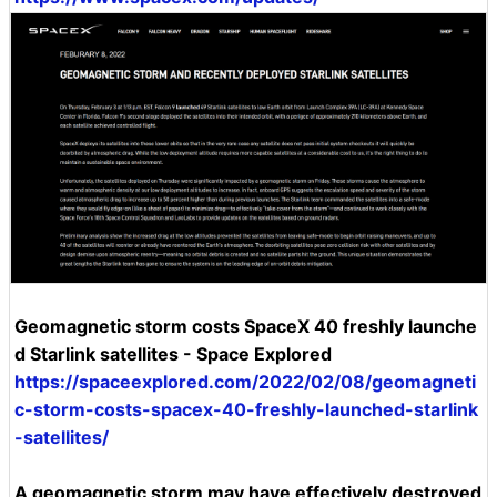
Geomagnetic storm costs SpaceX 40 freshly launche
d Starlink satellites - Space Explored
https://spaceexplored.com/2022/02/08/geomagneti
c-storm-costs-spacex-40-freshly-launched-starlink
-satellites/
A geomagnetic storm may have effectively destroyed