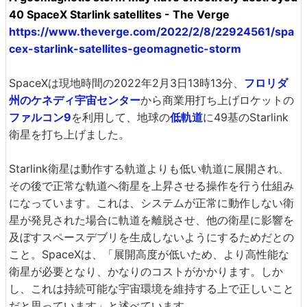
40 SpaceX Starlink satellites - The Verge
https://www.theverge.com/2022/2/8/22924561/spa
cex-starlink-satellites-geomagnetic-storm
SpaceXは現地時間の2022年2月3日13時13分、
フロリダ
州のケネディ宇宙センター
から商業用打ち上げロケットの
ファルコン9
を利用して、地球の
低軌道
に49基のStarlink
衛星を打ち上げました。
Starlink衛星は動作する軌道よりも低い軌道に展開され、
その後で正常な軌道へ衛星を上昇させる操作を行う仕組み
になっています。これは、システムが正常に動作しない衛
星が発見された場合に軌道を離脱させ、他の衛星に影響を
及ぼすスペースデブリを生成しないようにするためだとの
こと。SpaceXは、「展開高度が低いため、より高性能な
衛星が必要となり、かなりのコストがかかります。しか
し、これは持続可能な宇宙環境を維持する上で正しいこと
だと思っています」と述べています。