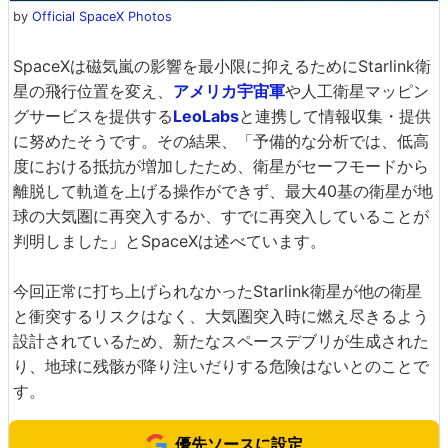
by
Official SpaceX Photos
SpaceXは磁気嵐の影響を最小限に抑えるためにStarlink衛
星の飛行位置を変え、
アメリカ宇宙軍
や人工衛星マッピン
グサービスを提供する
LeoLabs
と連携して情報収集・提供
に努めたそうです。その結果、「予備的な分析では、低高
度における抵抗が増加したため、衛星がセーフモードから
離脱して軌道を上げる操作ができず、最大40基の衛星が地
球の大気圏に再突入するか、すでに再突入していることが
判明しました」とSpaceXは述べています。
今回正常に打ち上げられなかったStarlink衛星が他の衛星
と衝突するリスクはなく、大気圏突入時に燃え尽きるよう
設計されているため、新たなスペースデブリが生成された
り、地球に残骸が降り注いだりする危険はないとのことで
す。
優先ソースに設定