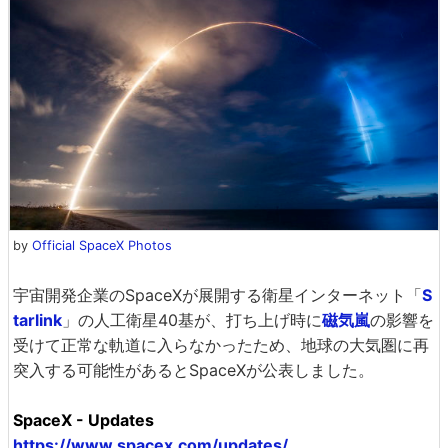
by
Official SpaceX Photos
宇宙開発企業のSpaceXが展開する衛星インターネット「
S
tarlink
」の人工衛星40基が、打ち上げ時に
磁気嵐
の影響を
受けて正常な軌道に入らなかったため、地球の大気圏に再
突入する可能性があるとSpaceXが公表しました。
SpaceX - Updates
https://www.spacex.com/updates/