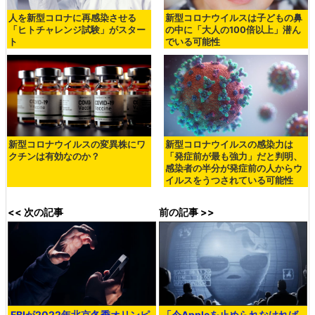
人を新型コロナに再感染させる
新型コロナウイルスは子どもの鼻
「ヒトチャレンジ試験」がスター
の中に「大人の100倍以上」潜ん
ト
でいる可能性
新型コロナウイルスの変異株にワ
新型コロナウイルスの感染力は
クチンは有効なのか？
「発症前が最も強力」だと判明、
感染者の半分が発症前の人からウ
イルスをうつされている可能性
<< 次の記事
前の記事 >>
FBIが2022年北京冬季オリンピ
「今Appleを止められなければ