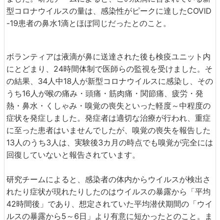
型コロナウイルスの量は、感染性がピークに達したCOVID
-19患者の鼻水1滴とほぼ同じだったとのこと。
ボランティアは液滴が鼻に送達された後も検疫ユニット内
にとどまり、24時間体制で医師らの監視を受けました。そ
の結果、34人中18人が新型コロナウイルスに感染し、その
うち16人が喉の痛み・頭痛・筋肉痛・関節痛、疲労・発
熱・鼻水・くしゃみ・嗅覚の喪失といった軽度～中程度の
症状を発症しました。発症者は適切な治療が行われ、重症
に至った患者はいませんでしたが、嗅覚の喪失を報告した
13人のうち3人は、実験後3カ月の時点でも嗅覚が完全には
回復していないと報告されています。
研究チームによると、感染者の体内からウイルスが検出さ
れたり症状が現れたりしたのはウイルスの暴露から「平均
42時間後」であり、想定されていた平均潜伏期間の「ウイ
ルスの暴露から5～6日」より有意に短かったとのこと。ま