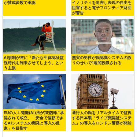
が賛成多数で承認
イノリティを迫害し表現の自由を
阻害すると電子フロンティア財団
が警告
AI規制が逆に「新たな生体認証監
無実の男性が顔認識システムの誤
視時代を到来させてしまう」とい
りのせいで1週間投獄される
う主張
EUの人工知能(AI)法が加盟国に承
通行人の顔をリアルタイムで監視
認されて成立、「安全で信頼でき
する日本製「ライブ顔認証システ
るAIシステムの開発と導入の促
ム」の導入をロンドン警察が開始
進」を目指す