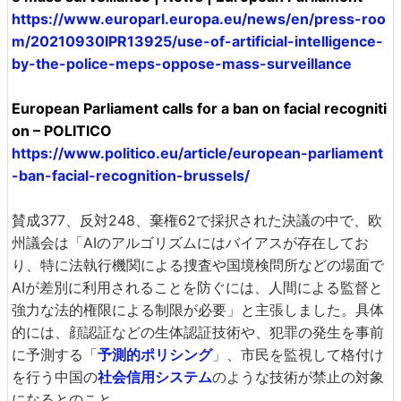
https://www.europarl.europa.eu/news/en/press-roo
m/20210930IPR13925/use-of-artificial-intelligence-
by-the-police-meps-oppose-mass-surveillance
European Parliament calls for a ban on facial recogniti
on – POLITICO
https://www.politico.eu/article/european-parliament
-ban-facial-recognition-brussels/
賛成377、反対248、棄権62で採択された決議の中で、欧
州議会は「AIのアルゴリズムにはバイアスが存在してお
り、特に法執行機関による捜査や国境検問所などの場面で
AIが差別に利用されることを防ぐには、人間による監督と
強力な法的権限による制限が必要」と主張しました。具体
的には、顔認証などの生体認証技術や、犯罪の発生を事前
に予測する「
予測的ポリシング
」、市民を監視して格付け
を行う中国の
社会信用システム
のような技術が禁止の対象
になるとのこと。