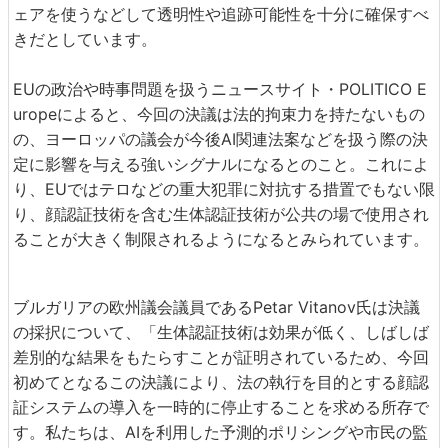
ェアを使うなどして透明性や追跡可能性を十分に確保すべ
きだとしています。
EUの政治や時事問題を扱うニュースサイト・POLITICO E
uropeによると、今回の決議は法的拘束力を持たないもの
の、ヨーロッパの議会が今後AI関連法案などを扱う際の決
定に影響を与える強いシグナルになるとのこと。これによ
り、EUではテロなどの重大犯罪に対抗する措置でもない限
り、顔認証技術を含む生体認証技術が公共の場で使用され
ることが大きく制限されるようになるとみられています。
ブルガリアの欧州議会議員であるPetar Vitanov氏は決議
の採択について、「生体認証技術は効果が低く、しばしば
差別的な結果をもたらすことが証明されているため、今回
初めてとなるこの決議により、法の執行を目的とする顔認
証システムの導入を一時的に停止することを求める所存で
す。私たちは、AIを利用した予測的ポリシングや市民の監