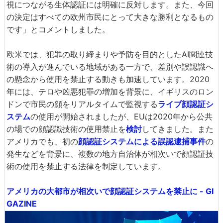
視につながる生体認証には明確に反対します。また、今回
の決定はすべての欧州市民にとって大きな勝利となるもの
です」とコメントしました。
欧米では、犯罪の取り締まりや予防を目的としたAI関連技
術の導入が進んでいる地域がある一方で、差別や誤認識へ
の懸念から使用を禁止する動きも加速しています。2020
年には、テロや凶悪犯罪の増加を背景に、イギリスのロン
ドンで市民の顔をリアルタイムで監視する
ライブ顔認証シ
ステム
の使用が開始されましたが、EUは2020年から公共
の場での顔認識技術の使用禁止を
検討
してきました。また
アメリカでも、初の
顔認証システムによる誤認逮捕事件
の
発生などを背景に、複数の地方自治体が相次いで顔認証技
術の使用を禁止する法律を制定しています。
アメリカの大都市が相次いで顔認証システムを禁止に - GI
GAZINE