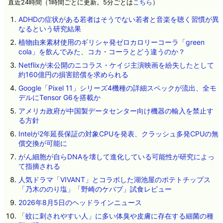
直近24時間（1時間ごとに更新。5分ごとは
こちら
）
ADHDの症状がある若者はそうでない若者と音楽を聴く習慣が異
なるという研究結果
植物由来素材使用のギリシャ発ゼロカロリーコーラ「green
cola」を飲んでみた、コカ・コーラとどう違うのか？
Netflixが未公開のニコラス・ケイジ主演映画を紛失したとして
約160億円の損害賠償を求められる
Google「Pixel 11」シリーズ4機種の詳細スペックが流出、全モ
デルにTensor G6を搭載か
アメリカ政府が中国製データセンター向け機器の輸入を禁止す
る方針
Intelが2年延長保証の対象CPUを発表、クラッシュ多発CPUの無
償交換が可能に
がん細胞が自らDNAを壊して進化している可能性が研究によっ
て指摘される
人気ドラマ「VIVANT」とコラボした湖池屋のポテトチップス
「乃木ののり塩」「野崎のケバブ」試食レビュー
2026年8月5日のヘッドラインニュース
「蚊に刺されやすい人」に多い体臭や皮膚に存在する細菌の種