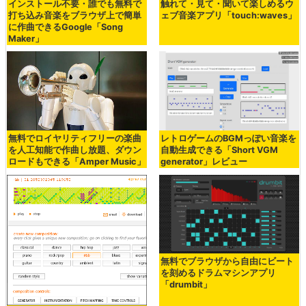
インストール不要・誰でも無料で
触れて・見て・聞いて楽しめるウ
打ち込み音楽をブラウザ上で簡単
ェブ音楽アプリ「touch:waves」
に作曲できるGoogle「Song
Maker」
無料でロイヤリティフリーの楽曲
レトロゲームのBGMっぽい音楽を
を人工知能で作曲し放題、ダウン
自動生成できる「Short VGM
ロードもできる「Amper Music」
generator」レビュー
無料でブラウザから自由にビート
を刻めるドラムマシンアプリ
「drumbit」