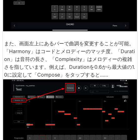
また、画面左上にあるバーで曲調を変更することが可能。
「Harmony」はコードとメロディーのマッチ度、「Durati
on」は音符の長さ、「Complexity」はメロディーの複雑
さを指しています。例えば、Durationを0.6から最大値の1.
0に設定して「Compose」をタップすると……