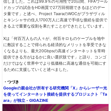
信しました。これは99.9％の可用性で20日間、FIFAワール
ドカップの試合をHD画質で27万回視聴できるほどのデー
タ量です」と述べ、Project TaaraのWOCがブラザヴィル
とキンシャサの住人1700万人に高速で手頃な接続を提供で
きる上で重要な役割を果たすことができたとしています。
Xは「何百万人もの人々が、何百キロものケーブルを地中
に敷設することで得られる経済的なメリットを享受できな
くなるよりも、最大20Gbpsの高速インターネットを常時
提供できる方がはるかに良い選択肢です」と語り、コンゴ
だけではなく世界中でより低価格に高速な通信を可能にす
るために支援していくと述べました。
・つづき
Googleの親会社が所有する研究機関「X」からレーザー光
を使ってインターネット接続を提供するプロジェクト「Ta
ara」が独立 - GIGAZINE