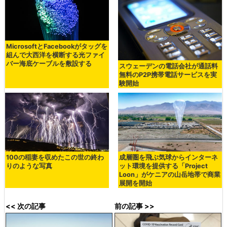
MicrosoftとFacebookがタッグを
組んで大西洋を横断する光ファイ
バー海底ケーブルを敷設する
スウェーデンの電話会社が通話料
無料のP2P携帯電話サービスを実
験開始
100の稲妻を収めたこの世の終わ
成層圏を飛ぶ気球からインターネ
りのような写真
ット環境を提供する「Project
Loon」がケニアの山岳地帯で商業
展開を開始
<< 次の記事
前の記事 >>