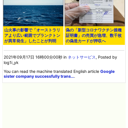
山火事の影響で「オーストラリ
偽の「新型コロナワクチン接種
アより広い範囲でプランクトン
証明書」の売買が急増、数千枚
が異常発生」したことが判明
の偽造カードが押収へ
2021年09月17日 16時00分00秒
in
ネットサービス
, Posted by
log1i_yk
You can read the machine translated English article
Google
sister company successfully trans…
.