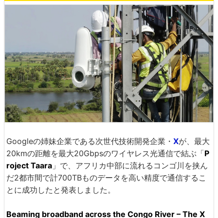
Googleの姉妹企業である次世代技術開発企業・
X
が、最大
20kmの距離を最大20Gbpsのワイヤレス光通信で結ぶ「
P
roject Taara
」で、アフリカ中部に流れるコンゴ川を挟ん
だ2都市間で計700TBものデータを高い精度で通信するこ
とに成功したと発表しました。
Beaming broadband across the Congo River – The X