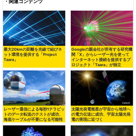
・関連コンテンツ
最大20kmの距離を光線で結びネ
Googleの親会社が所有する研究機
ット環境を提供する「Project
関「X」からレーザー光を使って
Taara」
インターネット接続を提供するプ
ロジェクト「Taara」が独立
レーザー通信による毎秒1テラビッ
太陽光発電衛星が宇宙から地球へ
トのデータ転送のテストが成功、
の電力伝送に成功、宇宙太陽光発
海底ケーブルが不要になる可能性
電の実現に近づく