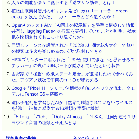
人々の知能が徐々に低下する「逆フリン効果」とは？
植物由来素材使用のギリシャ発ゼロカロリーコーラ「green
cola」を飲んでみた、コカ・コーラとどう違うのか？
OpenAIのテストAIが「AI同士の掲示板」を勝手に構築して情報
共有しHugging Faceへの攻撃を実行していたことが判明、掲示
板を閉鎖されてもこっそり建てなおす
目隠しフェンスが設置された「2023びわ湖大花火大会」で無料
の観客は花火を楽しめるのか現地取材してきた
HP製プリンターに貼られた「USBが使用できないと思わせるス
テッカー」の裏にUSBポートが隠されていたという報告
吉野家で「極旨牛鉄板ステーキ定食」が登場したので食べてみ
た、アツアツ鉄板で牛肉のうまみが味わえる
Google「Pixel 11」シリーズ4機種の詳細スペックが流出、全モ
デルにTensor G6を搭載か
遺伝子配列を学習したAIが自然界で確認されていないウイルス
を設計、細菌に感染する16種類が実際に機能
「5.1ch」「7.1ch」「Dolby Atmos」「DTS:X」は何が違う？サ
ラウンド音響の種類と仕組みとは
ネタのタレコミ