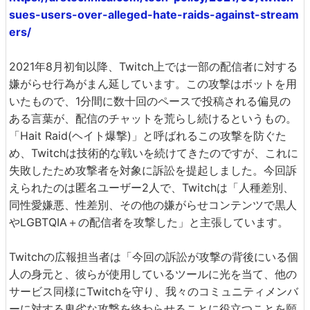
sues-users-over-alleged-hate-raids-against-stream
ers/
2021年8月初旬以降、Twitch上では一部の配信者に対する
嫌がらせ行為がまん延しています。この攻撃はボットを用
いたもので、1分間に数十回のペースで投稿される偏見の
ある言葉が、配信のチャットを荒らし続けるというもの。
「Hait Raid(ヘイト爆撃)」と呼ばれるこの攻撃を防ぐた
め、Twitchは技術的な戦いを続けてきたのですが、これに
失敗したため攻撃者を対象に訴訟を提起しました。今回訴
えられたのは匿名ユーザー2人で、Twitchは「人種差別、
同性愛嫌悪、性差別、その他の嫌がらせコンテンツで黒人
やLGBTQIA＋の配信者を攻撃した」と主張しています。
Twitchの広報担当者は「今回の訴訟が攻撃の背後にいる個
人の身元と、彼らが使用しているツールに光を当て、他の
サービス同様にTwitchを守り、我々のコミュニティメンバ
ーに対する卑劣な攻撃を終わらせることに役立つことを願