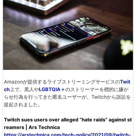
Amazonが提供するライブストリーミングサービスの
Twit
ch
上で、黒人や
LGBTQIA＋
のストリーマーを標的に嫌が
らせ行為を行ってきた匿名ユーザーが、Twitchから訴訟を
提起されました。
Twitch sues users over alleged “hate raids” against st
reamers | Ars Technica
https://arstechnica.com/tech-policy/2021/09/twitch-