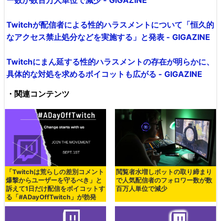
Twitchが配信者による性的ハラスメントについて「恒久的
なアクセス禁止処分などを実施する」と発表 - GIGAZINE
Twitchにまん延する性的ハラスメントの存在が明らかに、
具体的な対処を求めるボイコットも広がる - GIGAZINE
・関連コンテンツ
「Twitchは荒らしの差別コメント
閲覧者水増しボットの取り締まり
爆撃からユーザーを守るべき」と
で人気配信者のフォロワー数が数
訴えて1日だけ配信をボイコットす
百万人単位で減少
る「#ADayOffTwitch」が勃発