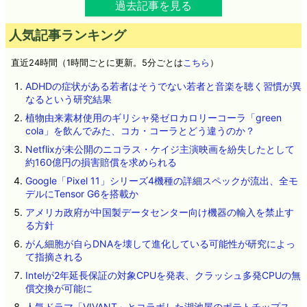
過去記事を見る
人気記事ランキング
直近24時間（1時間ごとに更新。5分ごとは
こちら
）
ADHDの症状がある若者はそうでない若者と音楽を聴く習慣が異
なるという研究結果
植物由来素材使用のギリシャ発ゼロカロリーコーラ「green
cola」を飲んでみた、コカ・コーラとどう違うのか？
Netflixが未公開のニコラス・ケイジ主演映画を紛失したとして
約160億円の損害賠償を求められる
Google「Pixel 11」シリーズ4機種の詳細スペックが流出、全モ
デルにTensor G6を搭載か
アメリカ政府が中国製データセンター向け機器の輸入を禁止す
る方針
がん細胞が自らDNAを壊して進化している可能性が研究によっ
て指摘される
Intelが2年延長保証の対象CPUを発表、クラッシュ多発CPUの無
償交換が可能に
人気ドラマ「VIVANT」とコラボした湖池屋のポテトチップス