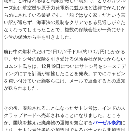
場所」と呼ばれるほど制限が厳しい場所で、とりわけクル
ーズ船は航空機や原子力発電所に並ぶほど法律でがんじが
らめにされている業界です。「船ではなく家」だという言
い訳が通らず、海事法の規制をクリアできる見通しが立た
なくなってしまったことで、複数の保険会社が一斉にサト
シ号の保険から手を引きました。
航行中の燃料代だけで1日1万2千ドル(約130万円)もかかる
中、サトシ号の保険を引き受ける保険会社が見つからない
ロムント氏らは、12月19日についにサトシ号をシーステデ
ィングにする計画が頓挫したことを発表。すでにキャビン
を買い付けていた顧客らには、メールで返金するとの通知
が送られました。
その後、廃船されることになったサトシ号は、インドのス
クラップヤードへ売却されることになりました。ところ
が、国境を越えた廃棄物の運搬を規定する
バーゼル条約
に
より、サトシ号は条約の加盟国であるパナマから非加盟国