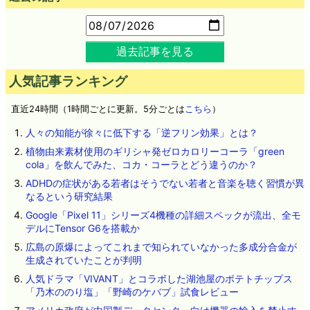
過去記事を見る
人気記事ランキング
直近24時間（1時間ごとに更新。5分ごとは
こちら
）
人々の知能が徐々に低下する「逆フリン効果」とは？
植物由来素材使用のギリシャ発ゼロカロリーコーラ「green
cola」を飲んでみた、コカ・コーラとどう違うのか？
ADHDの症状がある若者はそうでない若者と音楽を聴く習慣が異
なるという研究結果
Google「Pixel 11」シリーズ4機種の詳細スペックが流出、全モ
デルにTensor G6を搭載か
広島の原爆によってこれまで知られていなかった多成分合金が
生成されていたことが判明
人気ドラマ「VIVANT」とコラボした湖池屋のポテトチップス
「乃木ののり塩」「野崎のケバブ」試食レビュー