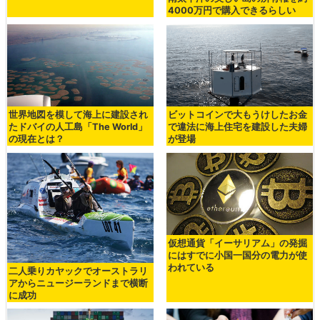
4000万円で購入できるらしい
世界地図を模して海上に建設され
ビットコインで大もうけしたお金
たドバイの人工島「The World」
で違法に海上住宅を建設した夫婦
の現在とは？
が登場
仮想通貨「イーサリアム」の発掘
にはすでに小国一国分の電力が使
われている
二人乗りカヤックでオーストラリ
アからニュージーランドまで横断
に成功