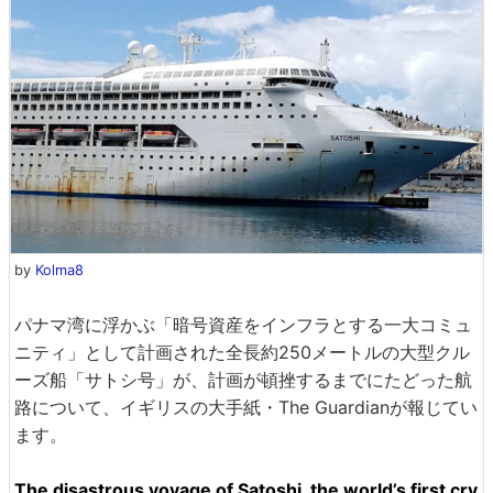
by
Kolma8
パナマ湾に浮かぶ「暗号資産をインフラとする一大コミュ
ニティ」として計画された全長約250メートルの大型クル
ーズ船「サトシ号」が、計画が頓挫するまでにたどった航
路について、イギリスの大手紙・The Guardianが報じてい
ます。
The disastrous voyage of Satoshi, the world’s first cry