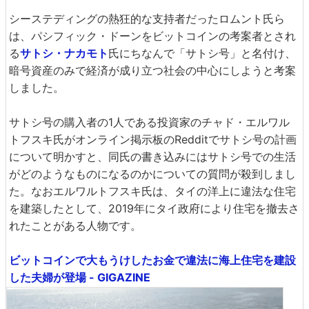
シーステディングの熱狂的な支持者だったロムント氏ら
は、パシフィック・ドーンをビットコインの考案者とされ
る
サトシ・ナカモト
氏にちなんで「サトシ号」と名付け、
暗号資産のみで経済が成り立つ社会の中心にしようと考案
しました。
サトシ号の購入者の1人である投資家のチャド・エルワル
トフスキ氏がオンライン掲示板のRedditでサトシ号の計画
について明かすと、同氏の書き込みにはサトシ号での生活
がどのようなものになるのかについての質問が殺到しまし
た。なおエルワルトフスキ氏は、タイの洋上に違法な住宅
を建築したとして、2019年にタイ政府により住宅を撤去さ
れたことがある人物です。
ビットコインで大もうけしたお金で違法に海上住宅を建設
した夫婦が登場 - GIGAZINE