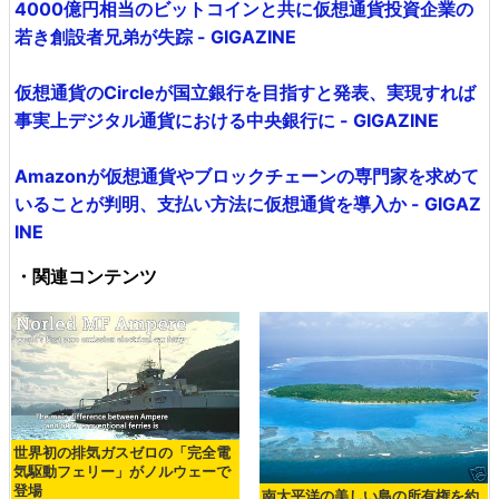
4000億円相当のビットコインと共に仮想通貨投資企業の
若き創設者兄弟が失踪 - GIGAZINE
仮想通貨のCircleが国立銀行を目指すと発表、実現すれば
事実上デジタル通貨における中央銀行に - GIGAZINE
Amazonが仮想通貨やブロックチェーンの専門家を求めて
いることが判明、支払い方法に仮想通貨を導入か - GIGAZ
INE
・関連コンテンツ
世界初の排気ガスゼロの「完全電
気駆動フェリー」がノルウェーで
登場
南太平洋の美しい島の所有権を約