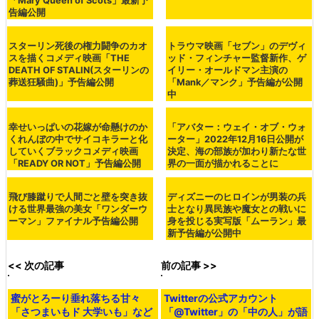
GIGAZINE
平野耕太の漫画「ヘルシング」を「ジョン・ウィック」脚
本家らが実写映画化へ - GIGAZINE
・関連コンテンツ
悲劇の女王メアリー・ステュアー
中世ヨーロッパで作られたファン
トとエリザベス1世の2人の女王は
タジーで「主人公が生き残るため
いかに敵対したのかを描く映画
に重要な7つのポイント」とは？
「Mary Queen of Scots」最新予
告編公開
スターリン死後の権力闘争のカオ
トラウマ映画「セブン」のデヴィ
スを描くコメディ映画「THE
ッド・フィンチャー監督新作、ゲ
DEATH OF STALIN(スターリンの
イリー・オールドマン主演の
葬送狂騒曲)」予告編公開
「Mank／マンク」予告編が公開
中
幸せいっぱいの花嫁が命懸けのか
「アバター：ウェイ・オブ・ウォ
くれんぼの中でサイコキラーと化
ーター」2022年12月16日公開が