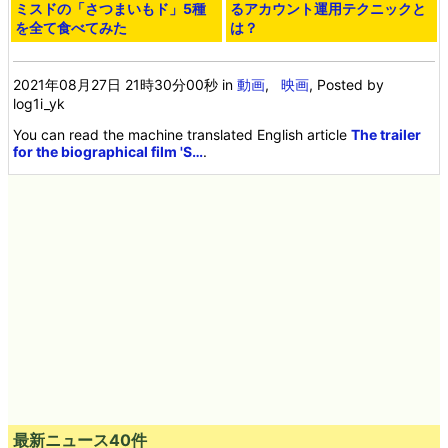
していくブラックコメディ映画
決定、海の部族が加わり新たな世
「READY OR NOT」予告編公開
界の一面が描かれることに
飛び膝蹴りで人間ごと壁を突き抜
ディズニーのヒロインが男装の兵
ける世界最強の美女「ワンダーウ
士となり異民族や魔女との戦いに
ーマン」ファイナル予告編公開
身を投じる実写版「ムーラン」最
新予告編が公開中
<< 次の記事
前の記事 >>
蜜がとろーり垂れ落ちる甘々
Twitterの公式アカウント
「さつまいもド 大学いも」など
「@Twitter」の「中の人」が語
ミスドの「さつまいもド」5種
るアカウント運用テクニックと
を全て食べてみた
は？
2021年08月27日 21時30分00秒
in
動画
,
映画
, Posted by
log1i_yk
You can read the machine translated English article
The trailer
for the biographical film 'S…
.