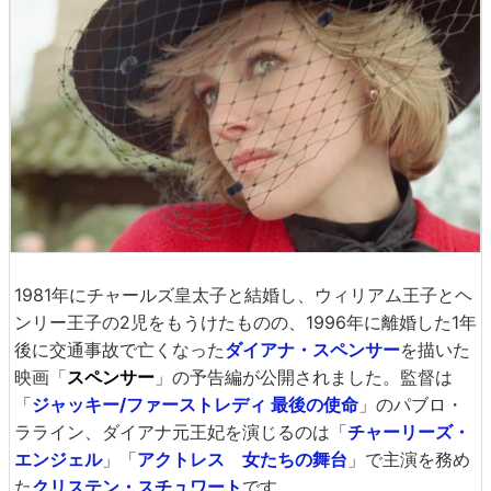
1981年にチャールズ皇太子と結婚し、ウィリアム王子とヘ
ンリー王子の2児をもうけたものの、1996年に離婚した1年
後に交通事故で亡くなった
ダイアナ・スペンサー
を描いた
映画「
スペンサー
」の予告編が公開されました。監督は
「
ジャッキー/ファーストレディ 最後の使命
」のパブロ・
ラライン、ダイアナ元王妃を演じるのは「
チャーリーズ・
エンジェル
」「
アクトレス 女たちの舞台
」で主演を務め
た
クリステン・スチュワート
です。