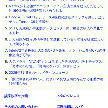
Netflixが未公開のニコラス・ケイジ主演映画を紛失したとして
約160億円の損害賠償を求められる
Google「Pixel 11」シリーズ4機種の詳細スペックが流出、全モ
デルにTensor G6を搭載か
アメリカ政府が中国製データセンター向け機器の輸入を禁止す
る方針
がん細胞が自らDNAを壊して進化している可能性が研究によっ
て指摘される
Intelが2年延長保証の対象CPUを発表、クラッシュ多発CPUの無
償交換が可能に
人気ドラマ「VIVANT」とコラボした湖池屋のポテトチップス
「乃木ののり塩」「野崎のケバブ」試食レビュー
2026年8月5日のヘッドラインニュース
「蚊に刺されやすい人」に多い体臭や皮膚に存在する細菌の種
類が明らかに
ネタのタレコミ
その他のお問い合わせ
広告掲載について