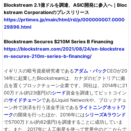
Blockstream 2.1億ドルを調達、ASIC開発に参入へ｜Bloc
kstream Corporationのプレスリリース
https://prtimes.jp/main/html/rd/p/000000007.0000
29896.html
Blockstream Secures $210M Series B Financing
https://blockstream.com/2021/08/24/en-blockstrea
m-secures-210m-series-b-financing/
イギリスの暗号資産研究者である
アダム・バック
CEOが20
14年に起業したBlockstreamは、カナダのビクトリアに拠
点を置くブロックチェーン企業です。同社は、2014年に21
00万ドル(約23億円)の
シード
資金を調達してビットコイン
の
サイドチェーン
であるLiquid Networkや、ブロックチェ
ーン外で決済を行う送金手法である
ライトニングネットワ
ーク
の開発を行ったほか、2016年には
シリーズAラウンド
で5700万ドル(約62億円)を調達することに成功していま
す。また、2017年に人工衛星を使って世界中のどこからで