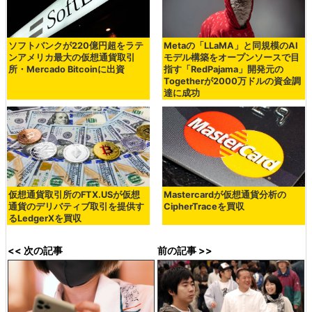
ソフトバンクが220億円超をラテ
Metaの「LLaMA」と同規模のAI
ンアメリカ最大の仮想通貨取引
モデル構築をオープンソースで目
所・Mercado Bitcoinに出資
指す「RedPajama」開発元の
Togetherが2000万ドルの資金調
達に成功
仮想通貨取引所のFTX.USが仮想
Mastercardが仮想通貨分析の
通貨のデリバティブ取引を提供す
CipherTraceを買収
るLedgerXを買収
<< 次の記事
前の記事 >>