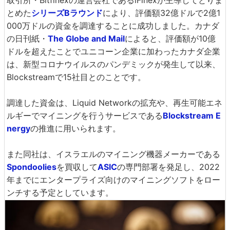
とめた
シリーズBラウンド
により、評価額32億ドルで2億1
000万ドルの資金を調達することに成功しました。カナダ
の日刊紙・
The Globe and Mail
によると、評価額が10億
ドルを超えたことでユニコーン企業に加わったカナダ企業
は、新型コロナウイルスのパンデミックが発生して以来、
Blockstreamで15社目とのことです。
調達した資金は、Liquid Networkの拡充や、再生可能エネ
ルギーでマイニングを行うサービスである
Blockstream E
nergy
の推進に用いられます。
また同社は、イスラエルのマイニング機器メーカーである
Spondoolies
を買収して
ASIC
の専門部署を発足し、2022
年までにエンタープライズ向けのマイニングソフトをロー
ンチする予定としています。