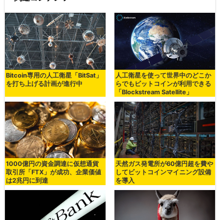
Bitcoin専用の人工衛星「BitSat」
人工衛星を使って世界中のどこか
を打ち上げる計画が進行中
らでもビットコインが利用できる
「Blockstream Satellite」
1000億円の資金調達に仮想通貨
天然ガス発電所が60億円超を費や
取引所「FTX」が成功、企業価値
してビットコインマイニング設備
は2兆円に到達
を導入