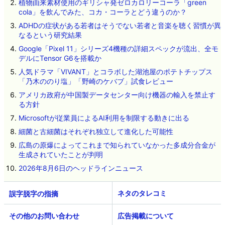
植物由来素材使用のギリシャ発ゼロカロリーコーラ「green
cola」を飲んでみた、コカ・コーラとどう違うのか？
ADHDの症状がある若者はそうでない若者と音楽を聴く習慣が異
なるという研究結果
Google「Pixel 11」シリーズ4機種の詳細スペックが流出、全モ
デルにTensor G6を搭載か
人気ドラマ「VIVANT」とコラボした湖池屋のポテトチップス
「乃木ののり塩」「野崎のケバブ」試食レビュー
アメリカ政府が中国製データセンター向け機器の輸入を禁止す
る方針
Microsoftが従業員によるAI利用を制限する動きに出る
細菌と古細菌はそれぞれ独立して進化した可能性
広島の原爆によってこれまで知られていなかった多成分合金が
生成されていたことが判明
2026年8月6日のヘッドラインニュース
ネタのタレコミ
その他のお問い合わせ
広告掲載について