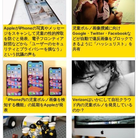
AppleがiPhoneの写真やメッセー
児童ポルノ画像撲滅に向け
ジをスキャンして児童の性的搾取
Google・Twitter・Facebookな
を防ぐと発表、電子フロンティア
どが自動で違反画像をブロックで
財団などから「ユーザーのセキュ
きるように「ハッシュリスト」を
リティとプライバシーを損なう」
共有
という抗議の声も
「iPhone内の児童ポルノ画像を検
Verizonはいかにして自社クラウ
知する機能」の延期をAppleが発
ド内の児童ポルノを発見している
表
のか？