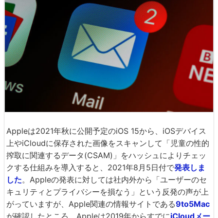
Appleは2021年秋に公開予定のiOS 15から、iOSデバイス
上やiCloudに保存された画像をスキャンして「児童の性的
搾取に関連するデータ(CSAM)」をハッシュによりチェッ
クする仕組みを導入すると、2021年8月5日付で
発表しま
した
。Appleの発表に対しては社内外から「ユーザーのセ
キュリティとプライバシーを損なう」という反発の声が上
がっていますが、Apple関連の情報サイトである
9to5Mac
が確認したところ、Appleは2019年からすでに
iCloudメー