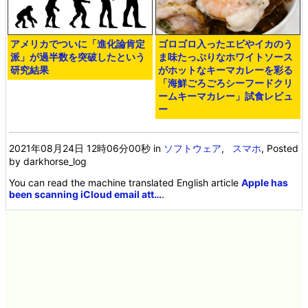
アメリカでついに「進化論肯定
ゴロゴロ入ったエビやイカのう
派」が過半数を突破したという
ま味たっぷりなホワイトソース
研究結果
がホットなキーマカレーを彩る
「海鮮ごろごろシーフードクリ
ームキーマカレー」試食レビュ
ー
2021年08月24日 12時06分00秒
in
ソフトウェア
,
スマホ
, Posted
by darkhorse_log
You can read the machine translated English article
Apple has
been scanning iCloud email att…
.