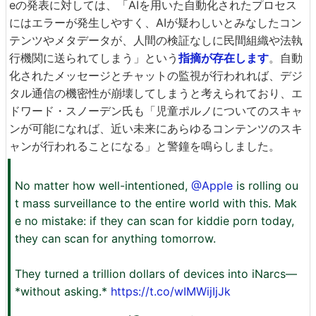
eの発表に対しては、「AIを用いた自動化されたプロセス
にはエラーが発生しやすく、AIが疑わしいとみなしたコン
テンツやメタデータが、人間の検証なしに民間組織や法執
行機関に送られてしまう」という
指摘が存在します
。自動
化されたメッセージとチャットの監視が行われれば、デジ
タル通信の機密性が崩壊してしまうと考えられており、エ
ドワード・スノーデン氏も「児童ポルノについてのスキャ
ンが可能になれば、近い未来にあらゆるコンテンツのスキ
ャンが行われることになる」と警鐘を鳴らしました。
No matter how well-intentioned,
@Apple
is rolling ou
t mass surveillance to the entire world with this. Mak
e no mistake: if they can scan for kiddie porn today,
they can scan for anything tomorrow.
They turned a trillion dollars of devices into iNarcs—
*without asking.*
https://t.co/wIMWijIjJk