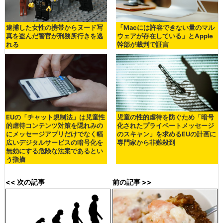
逮捕した女性の携帯からヌード写
「Macには許容できない量のマル
真を盗んだ警官が刑務所行きを逃
ウェアが存在している」とApple
れる
幹部が裁判で証言
EUの「チャット規制法」は児童性
児童の性的虐待を防ぐため「暗号
的虐待コンテンツ対策を隠れみの
化されたプライベートメッセージ
にメッセージアプリだけでなく幅
のスキャン」を求めるEUの計画に
広いデジタルサービスの暗号化を
専門家から非難殺到
無効にする危険な法案であるとい
う指摘
<< 次の記事
前の記事 >>