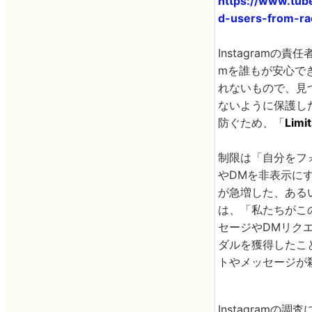
https://www.tub
d-users-from-ra
Instagramの責
mを誰もが安心でき
れないもので、見
ないように保護した
防ぐため、「
Limi
制限は「自分をフ
やDMを非表示に
が急増した、あるい
は、「私たちがこ
セージやDMリク
ダルを獲得したこ
トやメッセージが
Instagram