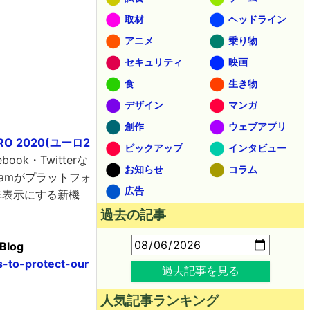
取材
ヘッドライン
アニメ
乗り物
セキュリティ
映画
食
生き物
デザイン
マンガ
創作
ウェブアプリ
URO 2020(ユーロ2
ピックアップ
インタビュー
ok・Twitterな
お知らせ
コラム
gramがプラットフォ
広告
非表示にする新機
過去の記事
 Blog
-to-protect-our
過去記事を見る
人気記事ランキング