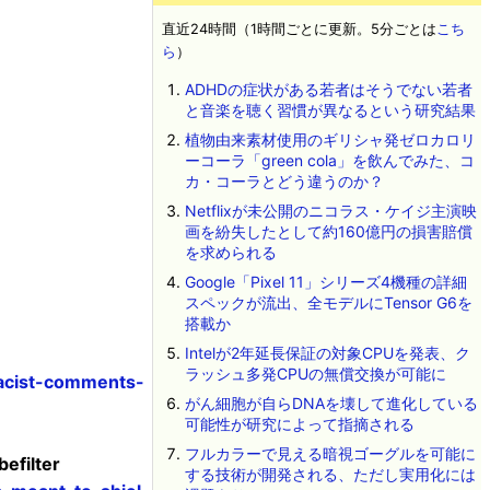
直近24時間（1時間ごとに更新。5分ごとは
こち
ら
）
ADHDの症状がある若者はそうでない若者
と音楽を聴く習慣が異なるという研究結果
植物由来素材使用のギリシャ発ゼロカロリ
ーコーラ「green cola」を飲んでみた、コ
カ・コーラとどう違うのか？
Netflixが未公開のニコラス・ケイジ主演映
画を紛失したとして約160億円の損害賠償
を求められる
Google「Pixel 11」シリーズ4機種の詳細
スペックが流出、全モデルにTensor G6を
搭載か
Intelが2年延長保証の対象CPUを発表、ク
ラッシュ多発CPUの無償交換が可能に
racist-comments-
がん細胞が自らDNAを壊して進化している
可能性が研究によって指摘される
フルカラーで見える暗視ゴーグルを可能に
efilter
する技術が開発される、ただし実用化には