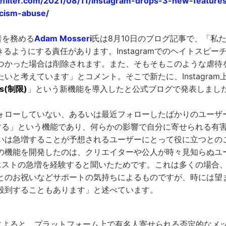
efilter.com/2021/08/11/instagram-drops-3-new-feature
cism-abuse/
任者を務める
Adam Mosseri
氏は8月10日のブログ記事で、「私たちに
るようにする責任があります。Instagramでのヘイトスピー
つかった場合は削除されます。また、そもそもこのような虐待
いと考えています」とコメント。そこで新たに、Instagra
ts(制限)
」という新機能を導入したと公式ブログで発表しまし
ォローしていない、あるいは最近フォローしたばかりのユーザ
する」という機能であり、何らかの影響で自分に寄せられる有害
は急増することが予想されるユーザーにとって役に立つとのこと。
の機能を開発したのは、クリエイターや公人が時々見知らぬユ
エストの急増を経験すると聞いたためです。これは多くの場合
とのお祝いなどサポートの気持ちによるものですが、時には望
殺到することもあります」と述べています。
の調査によると、プラットフォーム上で有名人寄せられる否定的な