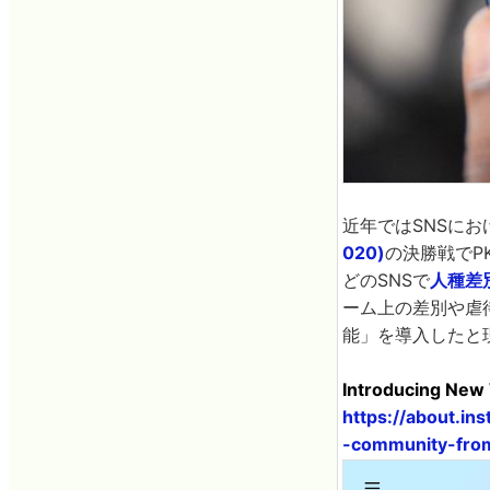
近年ではSNSにお
020)
の決勝戦でPK
どのSNSで
人種差
ーム上の差別や虐
能」を導入したと現
Introducing New
https://about.i
-community-fro