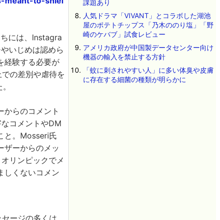
s-meant-to-shiel
課題あり
人気ドラマ「VIVANT」とコラボした湖池
屋のポテトチップス「乃木ののり塩」「野
崎のケバブ」試食レビュー
は、Instagra
アメリカ政府が中国製データセンター向け
チやいじめは認めら
機器の輸入を禁止する方針
を経験する必要が
「蚊に刺されやすい人」に多い体臭や皮膚
m上での差別や虐待を
に存在する細菌の種類が明らかに
た。
ーからのコメント
なコメントやDM
Mosseri氏
ーザーからのメッ
、オリンピックでメ
ましくないコメン
メッセージの多くは、