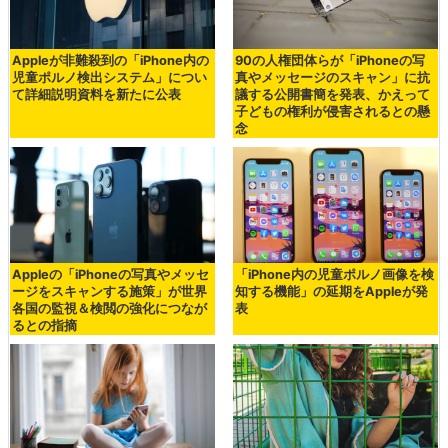
Appleが非難殺到の「iPhone内の
90の人権団体らが「iPhoneの写
児童ポルノ検出システム」につい
真やメッセージのスキャン」に抗
て詳細説明資料を新たに公表
議する公開書簡を発表、かえって
子どもの権利が侵害されるとの懸
念
Appleの「iPhoneの写真やメッセ
「iPhone内の児童ポルノ画像を検
ージをスキャンする施策」が世界
知する機能」の延期をAppleが発
各国の監視＆検閲の強化につなが
表
るとの指摘