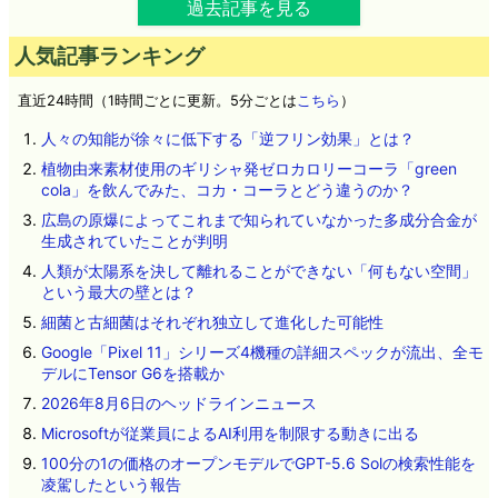
過去記事を見る
人気記事ランキング
直近24時間（1時間ごとに更新。5分ごとは
こちら
）
人々の知能が徐々に低下する「逆フリン効果」とは？
植物由来素材使用のギリシャ発ゼロカロリーコーラ「green
cola」を飲んでみた、コカ・コーラとどう違うのか？
広島の原爆によってこれまで知られていなかった多成分合金が
生成されていたことが判明
人類が太陽系を決して離れることができない「何もない空間」
という最大の壁とは？
細菌と古細菌はそれぞれ独立して進化した可能性
Google「Pixel 11」シリーズ4機種の詳細スペックが流出、全モ
デルにTensor G6を搭載か
2026年8月6日のヘッドラインニュース
Microsoftが従業員によるAI利用を制限する動きに出る
100分の1の価格のオープンモデルでGPT-5.6 Solの検索性能を
凌駕したという報告