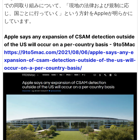
での同取り組みについて、「現地の法律および規制に応
じ、国ごとに行っていく」という方針をAppleが明らかに
しています。
Apple says any expansion of CSAM detection outside
of the US will occur on a per-country basis - 9to5Mac
https://9to5mac.com/2021/08/06/apple-says-any-e
xpansion-of-csam-detection-outside-of-the-us-will-
occur-on-a-per-country-basis/