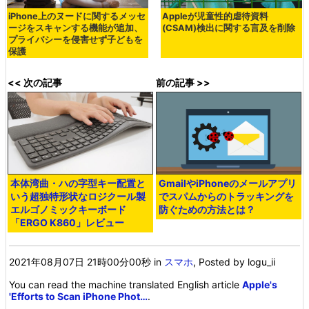
iPhone上のヌードに関するメッセ
Appleが児童性的虐待資料
ージをスキャンする機能が追加、
(CSAM)検出に関する言及を削除
プライバシーを侵害せず子どもを
保護
<< 次の記事
前の記事 >>
本体湾曲・ハの字型キー配置と
GmailやiPhoneのメールアプリ
いう超独特形状なロジクール製
でスパムからのトラッキングを
エルゴノミックキーボード
防ぐための方法とは？
「ERGO K860」レビュー
2021年08月07日 21時00分00秒
in
スマホ
, Posted by logu_ii
You can read the machine translated English article
Apple's
'Efforts to Scan iPhone Phot…
.