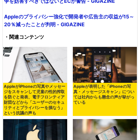
争を妨害すべきではないとECが警告 - GIGAZINE
Appleのプライバシー強化で開発者や広告主の収益が15～
20％減ったことが判明 - GIGAZINE
・関連コンテンツ
AppleがiPhoneの写真やメッセー
Appleが表明した「iPhoneの写
ジをスキャンして児童の性的搾取
真・メッセージスキャン」につい
を防ぐと発表、電子フロンティア
ては社内からも懸念の声が挙がっ
財団などから「ユーザーのセキュ
ている
リティとプライバシーを損なう」
という抗議の声も