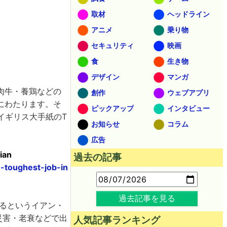
取材
ヘッドライン
アニメ
乗り物
セキュリティ
映画
食
生き物
デザイン
マンガ
肉牛・養鶏などの
創作
ウェブアプリ
にわたります。そ
ピックアップ
インタビュー
イギリス大手紙のT
お知らせ
コラム
広告
ian
過去の記事
-toughest-job-in
過去記事を見る
ているというイアン・
・災害・老衰などで出
人気記事ランキング