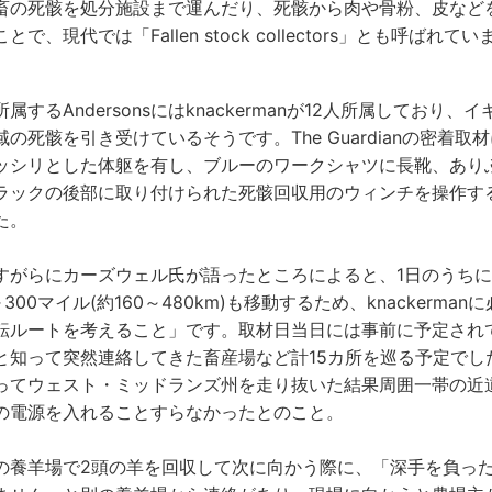
畜の死骸を処分施設まで運んだり、死骸から肉や骨粉、皮など
、現代では「Fallen stock collectors」とも呼ばれてい
するAndersonsにはknackermanが12人所属しており
の死骸を引き受けているそうです。The Guardianの密着取
ッシリとした体躯を有し、ブルーのワークシャツに長靴、あり
ラックの後部に取り付けられた死骸回収用のウィンチを操作す
た。
すがらにカーズウェル氏が語ったところによると、1日のうち
300マイル(約160～480km)も移動するため、knackerma
転ルートを考えること」です。取材日当日には事前に予定され
と知って突然連絡してきた畜産場など計15カ所を巡る予定でし
ってウェスト・ミッドランズ州を走り抜いた結果周囲一帯の近
の電源を入れることすらなかったとのこと。
の養羊場で2頭の羊を回収して次に向かう際に、「深手を負っ