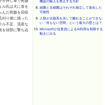
が手押し車で死骸
機器の輸入を禁止する方針
ェル氏は犬に首を
細菌と古細菌はそれぞれ独立して進化した
らんだ死骸を回収
可能性
毛刈り後に残った
人類が太陽系を決して離れることができな
い「何もない空間」という最大の壁とは？
ラル不足、流産な
Microsoftが従業員によるAI利用を制限する
銃を頭部に撃ち込
動きに出る