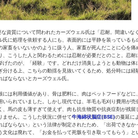
nに必要な資質について問われたカーズウェル氏は「忍耐。間違い
ル氏に処理を依頼する人にも、表面的には平静を装っているも
の家畜をいないかのように扱う人、家畜が死んだことに心を痛
り、こうした人と関わるためには忍耐が必要だとのこと。忍耐
挙げたのが、「経験」です。どれだけ消臭しようとも動物は体
ぎ分ける上、こちらの動揺を見抜いてくるため、処分時には経
ればならないとカーズウェル氏。
骸には利用価値があり、骨は肥料に、肉はペットフードなどに
用いられていました。しかし現代では、羊毛も毛刈り費用が売
く、馬の皮も薄すぎて使えず、肉も抗生物質や抗炎症剤が残留
りません。こうした状況に併せて
牛海綿状脳症(BSE)
の蔓延に
ればならない」という法律が制定されたため、「出荷できなか
う文化は廃れて、「お金を払って死骸を引き取ってもらう」と