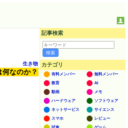
記事検索
生き物
カテゴリ
とは何なのか？
有料メンバー
無料メンバー
教育
AI
動画
メモ
ハードウェア
ソフトウェア
ネットサービス
サイエンス
スマホ
レビュー
試食
ゲーム