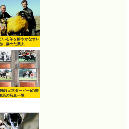
ている羊を鮮やかなオレ
色に染めた農夫
優駿(日本ダービー)の歴
勝馬の写真一覧