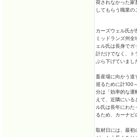
荷されなかった家
してもらう職業のことで
カーズウェル氏が所属
ミッドランズ州全域
ェル氏は長身でガ
計だけでなく、ト
ぶら下げていまし
畜産場に向かう道
巡るために計100～
分は「効率的な運
えて、近隣にいる
ル氏は長年にわた
るため、カーナビ
取材日には、最初