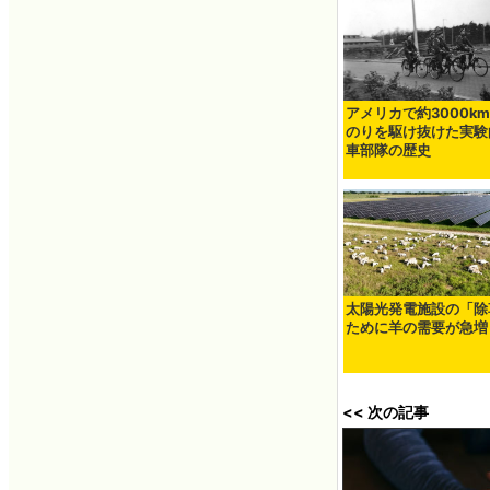
アメリカで約3000k
のりを駆け抜けた実験
車部隊の歴史
太陽光発電施設の「除
ために羊の需要が急増
<< 次の記事