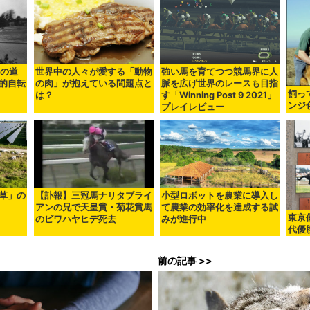
mの道
世界中の人々が愛する「動物
強い馬を育てつつ競馬界に人
的自転
の肉」が抱えている問題点と
脈を広げ世界のレースも目指
飼っ
は？
す「Winning Post 9 2021」
ンジ
プレイレビュー
草」の
【訃報】三冠馬ナリタブライ
小型ロボットを農業に導入し
アンの兄で天皇賞・菊花賞馬
て農業の効率化を達成する試
東京
のビワハヤヒデ死去
みが進行中
代優
前の記事 >>