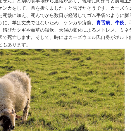
ません」と別の養羊場から連絡があり、現場に向かうと農場主
ケンカをして、首を折りました」と告げたそうです。カーズウ
た死骸に加え、死んでから数日が経過してゴム手袋のように膨
うに、羊は丈夫ではないため、ケンカや疥癬、
青舌病
、
牛疫
、
、錆びたクギや毒草の誤飲、天候の変化によるストレス、ミネ
因で死亡します。そして、時にはカーズウェル氏自身がボルト
ともあります。