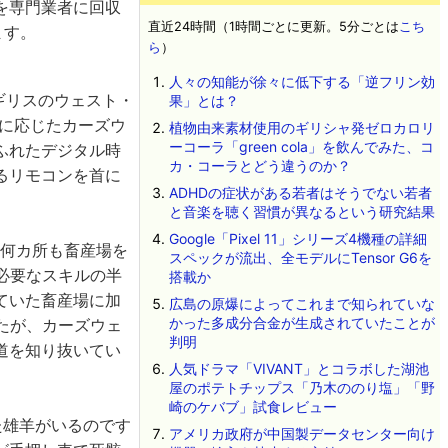
を専門業者に回収
直近24時間（1時間ごとに更新。5分ごとは
こち
ます。
ら
）
人々の知能が徐々に低下する「逆フリン効
、イギリスのウェスト・
果」とは？
材に応じたカーズウ
植物由来素材使用のギリシャ発ゼロカロリ
ーコーラ「green cola」を飲んでみた、コ
ふれたデジタル時
カ・コーラとどう違うのか？
るリモコンを首に
ADHDの症状がある若者はそうでない若者
と音楽を聴く習慣が異なるという研究結果
Google「Pixel 11」シリーズ4機種の詳細
に何カ所も畜産場を
スペックが流出、全モデルにTensor G6を
nに必要なスキルの半
搭載か
ていた畜産場に加
広島の原爆によってこれまで知られていな
かった多成分合金が生成されていたことが
たが、カーズウェ
判明
道を知り抜いてい
人気ドラマ「VIVANT」とコラボした湖池
屋のポテトチップス「乃木ののり塩」「野
崎のケバブ」試食レビュー
た雄羊がいるのです
アメリカ政府が中国製データセンター向け