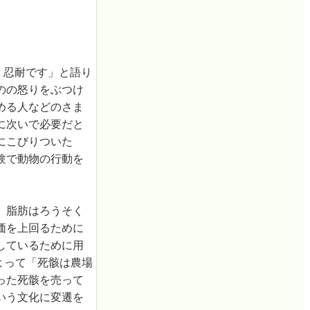
なく忍耐です」と語り
のの怒りをぶつけ
める人などのさま
に次いで必要だと
にこびりついた
験で動物の行動を
、脂肪はろうそく
価を上回るために
しているために用
よって「死骸は農場
った死骸を売って
いう文化に変遷を