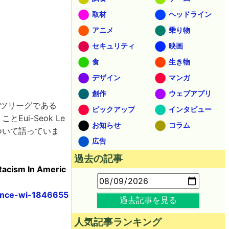
取材
ヘッドライン
アニメ
乗り物
セキュリティ
映画
食
生き物
デザイン
マンガ
創作
ウェブアプリ
ーツリーグである
ピックアップ
インタビュー
ことEui-Seok Le
お知らせ
コラム
ついて語っていま
広告
過去の記事
Racism In Americ
ience-wi-1846655
過去記事を見る
人気記事ランキング