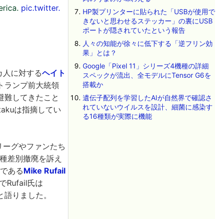
erica.
pic.twitter.
HP製プリンターに貼られた「USBが使用で
きないと思わせるステッカー」の裏にUSB
ポートが隠されていたという報告
人々の知能が徐々に低下する「逆フリン効
果」とは？
Google「Pixel 11」シリーズ4機種の詳細
カ人に対する
ヘイト
スペックが流出、全モデルにTensor G6を
トランプ前大統領
搭載か
避難してきたこと
遺伝子配列を学習したAIが自然界で確認さ
れていないウイルスを設計、細菌に感染す
akuは指摘してい
る16種類が実際に機能
・リーグやファンたち
種差別撤廃を訴え
者である
Mike Rufail
ufail氏は
と語りました。