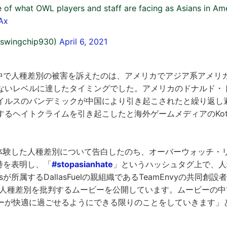
 of what OWL players and staff are facing as Asians in Am
Ax
@swingchip930)
April 6, 2021
配信の中で人種差別の被害を訴えたのは、アメリカでアジア系アメリ
ないレベルに達したタイミングでした。アメリカのドナルド・
イルスのパンデミックが中国により引き起こされたと繰り返し
するヘイトクライムを引き起こしたと海外ゲームメディアのKot
自身の体験した人種差別について告白したのち、オーバーウォッチ
の支持を表明し、「
#stopasianhate
」というハッシュタグ上で、人
ssが所属するDallasFuelの親組織であるTeamEnvyの共同創設
r上で人種差別を批判するムービーを公開しています。ムービーの中でR
ーが快適に過ごせるようにできる限りのことをしていきます」