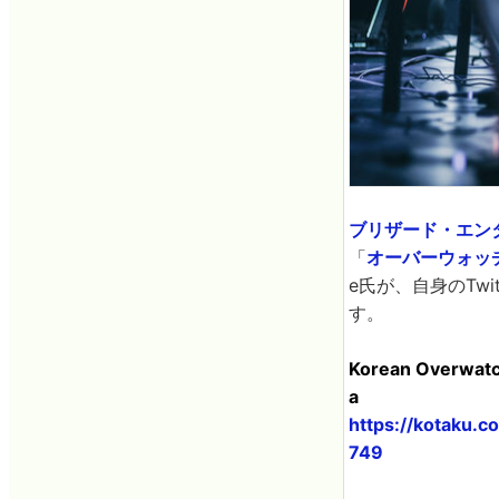
ブリザード・エン
「
オーバーウォッ
e氏が、自身のTw
す。
Korean Overwatch
a
https://kotaku.
749