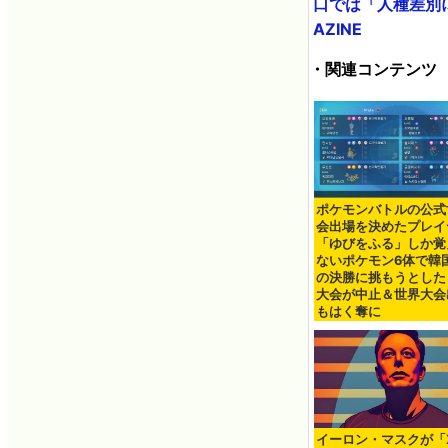
口では「人種差別に
AZINE
・関連コンテンツ
ポケモンバトルの公式
会出場を決めたプレイ
「ゆびをふる」しか覚
ないポケモン6体で韓
の決勝に挑もうとした
大会が中止＆世界大会
もはく奪に
イーロン・マスクが「