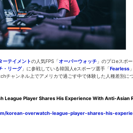
ターテイメント
の人気FPS「
オーバーウォッチ
」のプロeスポ
チ・リーグ
」に参戦している韓国人eスポーツ選手「
Fearless
」
itchチャンネル上でアメリカで過ごす中で体験した人種差別に
 League Player Shares His Experience With Anti-Asian 
com/korean-overwatch-league-player-shares-his-exper