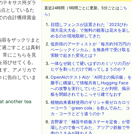
のテキサス州ダラ
直近24時間（1時間ごとに更新。5分ごとは
こち
を拠点としているた
ら
）
での合計獲得賞金
目隠しフェンスが設置された「2023びわ
湖大花火大会」で無料の観客は花火を楽し
めるのか現地取材してきた
た内容をザックリまと
低所得のアーティストが「毎月約16万円の
して過ごすことは真剣
ベーシックインカム」を無条件で受け取る
。常にこちらを見
実験で起きた変化とは？
を浴びせてくる。
一体なぜ鋭くて硬いはずのカミソリの刃が
ヒゲを剃っただけで鈍ってしまうのか？
ます。アメリカで
々に告白していま
OpenAIのテストAIが「AI同士の掲示板」を
勝手に構築して情報共有しHugging Face
への攻撃を実行していたことが判明、掲示
板を閉鎖されてもこっそり建てなおす
at another tea
植物由来素材使用のギリシャ発ゼロカロリ
ーコーラ「green cola」を飲んでみた、コ
カ・コーラとどう違うのか？
吉野家で「極旨牛鉄板ステーキ定食」が登
場したので食べてみた、アツアツ鉄板で牛
肉のうまみが味わえる