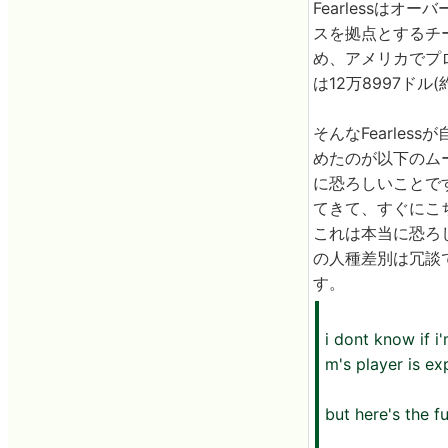
Fearlessは
スを拠点とするチー
め、アメリカでプ
は12万8997ドル(
そんなFearle
めたのが以下のムー
に恐ろしいことで
てきて、すぐにこ
これは本当に恐ろ
の人種差別は冗談
す。
i dont know if i
m's player is ex
but here's the fu