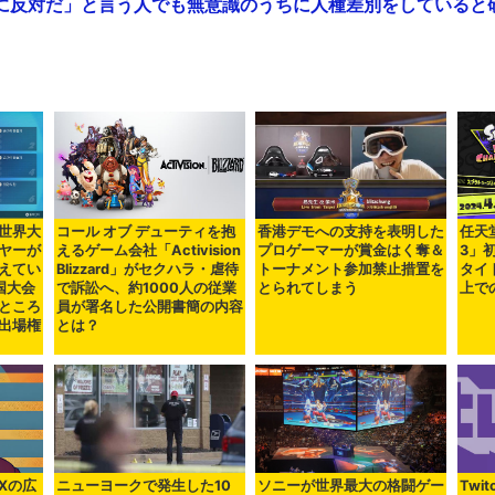
反対だ」と言う人でも無意識のうちに人種差別をしていると研究者
世界大
コール オブ デューティを抱
香港デモへの支持を表明した
任天
ヤーが
えるゲーム会社「Activision
プロゲーマーが賞金はく奪＆
3」
えてい
Blizzard」がセクハラ・虐待
トーナメント参加禁止措置を
タイ
国大会
で訴訟へ、約1000人の従業
とられてしまう
上で
ところ
員が署名した公開書簡の内容
出場権
とは？
Xの広
ニューヨークで発生した10
ソニーが世界最大の格闘ゲー
Twi