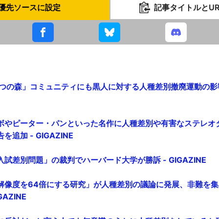
優先ソースに設定
記事タイトルとU
つの森」コミュニティにも黒人に対する人種差別撤廃運動の影響が波
ボやピーター・パンといった名作に人種差別や有害なステレオ
追加 - GIGAZINE
試差別問題」の裁判でハーバード大学が勝訴 - GIGAZINE
解像度を64倍にする研究」が人種差別の議論に発展、非難を
AZINE