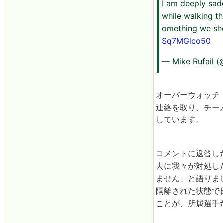
I am deeply sad
while walking the
omething we shou
Sq7MGlco50
— Mike Rufail 
オーバーウォッチ
連絡を取り、チーム
しています。
コメントに返答し
去に我々が対処し
ません」と語りま
隔離された状態で
ことが、所属選手