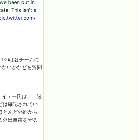
ve been put in
ate. This isn't s
pic.twitter.com/
akuは各チームに
ていないかなどを質問
・イェー氏は、「過
どは確認されてい
ほとんど外部から
る外出自粛を守る