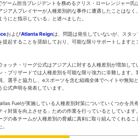
でゲーム担当プレジデントを務めるクリス・ローレンジャー氏
アジア人プレイヤーが人種差別的な事件に遭遇したことはなく
ようにと指示している」と述べました。
ice
および
Atlanta Reign
は、問題は発生していないが、スタッ
を提起することを奨励しており、可能な限りサポートしますと
ウォッチ・リーグ公式はアジア人に対する人種差別が増加して
ン・ブリザードでは人種差別を可能な限り強力に非難します。
員、選手と協力し、eスポーツを含む組織全体でヘイトや無知
う公式声明を発表しています。
はDallas Fuelが実施している人種差別対策についていくつかを
ティ対策を向上させる」ための作業を行っているとしています。K
ーグの各チームが人種差別の脅威に真剣に取り組んでくれるこ
た。