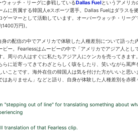
オーバーウォッチ・リーグに参戦している
Dallas Fuel
というアメリカ
ムに所属する韓国人eスポーツ選手。Dallas Fuelはダラス
ロゲーマーとして活動しています。オーバーウォッチ・リーグ
約1400万円)。
ssが自身の配信の中でアメリカで体験した人種差別について語っ
ビー。Fearlessはムービーの中で「アメリカでアジア人と
す。周りの人はすぐに私たちアジア人にケンカを売ってきます
ちらに近寄ってきてわざとらしく咳をしたり、笑いながら罵声
しいことです。海外在住の韓国人は気を付けた方がいいと思い
ではありません」などと語り、自身が体験した人種差別を赤裸
'm "stepping out of line" for translating something about wh
periencing
ll translation of that Fearless clip.