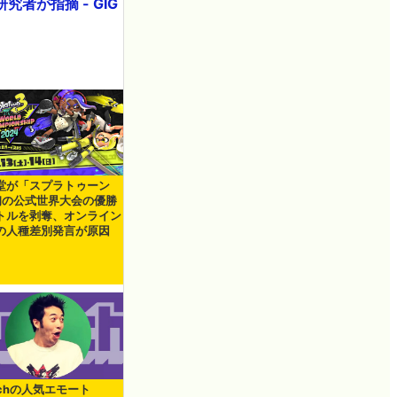
が指摘 - GIG
堂が「スプラトゥーン
初の公式世界大会の優勝
トルを剥奪、オンライン
の人種差別発言が原因
tchの人気エモート