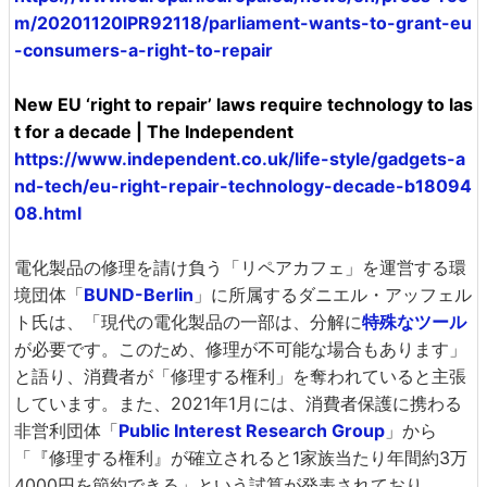
m/20201120IPR92118/parliament-wants-to-grant-eu
-consumers-a-right-to-repair
New EU ‘right to repair’ laws require technology to las
t for a decade | The Independent
https://www.independent.co.uk/life-style/gadgets-a
nd-tech/eu-right-repair-technology-decade-b18094
08.html
電化製品の修理を請け負う「リペアカフェ」を運営する環
境団体「
BUND-Berlin
」に所属するダニエル・アッフェル
ト氏は、「現代の電化製品の一部は、分解に
特殊なツール
が必要です。このため、修理が不可能な場合もあります」
と語り、消費者が「修理する権利」を奪われていると主張
しています。また、2021年1月には、消費者保護に携わる
非営利団体「
Public Interest Research Group
」から
「『修理する権利』が確立されると1家族当たり年間約3万
4000円を節約できる」という試算が発表されており、