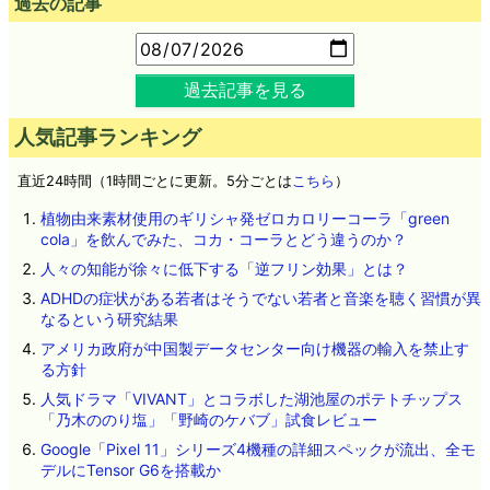
過去の記事
過去記事を見る
人気記事ランキング
直近24時間（1時間ごとに更新。5分ごとは
こちら
）
植物由来素材使用のギリシャ発ゼロカロリーコーラ「green
cola」を飲んでみた、コカ・コーラとどう違うのか？
人々の知能が徐々に低下する「逆フリン効果」とは？
ADHDの症状がある若者はそうでない若者と音楽を聴く習慣が異
なるという研究結果
アメリカ政府が中国製データセンター向け機器の輸入を禁止す
る方針
人気ドラマ「VIVANT」とコラボした湖池屋のポテトチップス
「乃木ののり塩」「野崎のケバブ」試食レビュー
Google「Pixel 11」シリーズ4機種の詳細スペックが流出、全モ
デルにTensor G6を搭載か