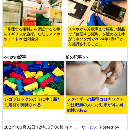
「修理する権利」を保証する法律
スマホから冷蔵庫まで幅広い製品
をイギリスが施行、ただしスマホ
で「修理する権利」を認める法律
やノートPCは対象外
がミネソタ州で2024年7月1日か
ら施行されることに
<< 次の記事
前の記事 >>
レゴブロックのように使う新た
ファイザーの新型コロナワクチ
な建材が開発される
ンは肥満の人には効果が薄い可
能性がある
2021年03月02日 12時36分00秒
in
ネットサービス
, Posted by