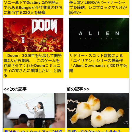
ソニー傘下でDestiny 2の開発元
任天堂とLEGOがパートナーシッ
でもあるBungieが全従業員の17％
プを締結、レゴブロックマリオが
に相当する220人を解雇
誕生か
「Doom」30周年を記念して開発
リドリー・スコット監督による
陣2人が再集結、「このゲームを
「エイリアン」シリーズ最新作
存続させてくれたDoomコミュニ
「Alien: Covenant」が2017年公
ティの皆さんに感謝したい」と語
開
る
<< 次の記事
前の記事 >>
駆け出しのスタートアップが投
手軽に立体的なネコを作れる