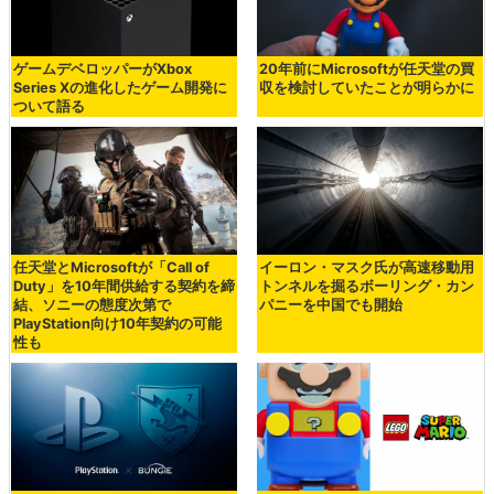
ゲームデベロッパーがXbox
20年前にMicrosoftが任天堂の買
Series Xの進化したゲーム開発に
収を検討していたことが明らかに
ついて語る
任天堂とMicrosoftが「Call of
イーロン・マスク氏が高速移動用
Duty」を10年間供給する契約を締
トンネルを掘るボーリング・カン
結、ソニーの態度次第で
パニーを中国でも開始
PlayStation向け10年契約の可能
性も