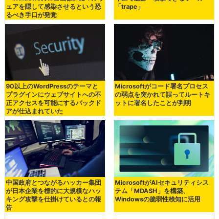
ェアを隠して感染させるという恐
「trape」
るべき手口が発覚
90以上のWordPressのテーマと
Microsoftがコード署名プロセス
プラグインにウェブサイトへの不
の弱点を突かれて誤ってルートキ
正アクセスを可能にするバックド
ットに署名したことが判明
アが仕込まれていた
中国政府とつながるハッカー集団
MicrosoftがAIセキュリティシス
が日本企業を標的に大規模なハッ
テム「MDASH」を構築、
キング攻撃を仕掛けているとの報
Windowsの脆弱性検知に活用
告