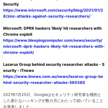
Security
https://www.microsoft.com/security/blog/2021/01/2
8/zinc-attacks-against-security-researchers/
Microsoft: DPRK hackers 'likely' hit researchers with
Chrome exploit
https://www.bleepingcomputer.com/news/security/
microsoft-dprk-hackers-likely-hit-researchers-with-
chrome-exploit/
Lazarus Group behind security researcher attacks - S
ecurity - iTnews
https://www.itnews.com.au/news/lazarus-group-be
hind-security-researcher-attacks-560380
2021年1月25日、Googleはセキュリティ研究者を標的と
した新たなハッキングが数カ月にわたって続いていること
を発表しました。