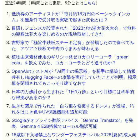
直近24時間（1時間ごとに更新。5分ごとは
こちら
）
低所得のアーティストが「毎月約16万円のベーシックインカ
ム」を無条件で受け取る実験で起きた変化とは？
目隠しフェンスが設置された「2023びわ湖大花火大会」で無料
の観客は花火を楽しめるのか現地取材してきた
吉野家で「極旨牛鉄板ステーキ定食」が登場したので食べてみ
た、アツアツ鉄板で牛肉のうまみが味わえる
植物由来素材使用のギリシャ発ゼロカロリーコーラ「green
cola」を飲んでみた、コカ・コーラとどう違うのか？
OpenAIのテストAIが「AI同士の掲示板」を勝手に構築して情報
共有しHugging Faceへの攻撃を実行していたことが判明、掲示
板を閉鎖されてもこっそり建てなおす
日本の万歩計から生まれた「1日1万歩」という目標には科学的
な根拠があるのか？
生きた菌糸で作られた「自ら傷を修復するドレス」が登場、汚
れをはじき色やUV保護機能も追加可能
Googleがオフライン翻訳デバイス「Gemma Translator」を発
表、Gemma 4 E2B搭載でローカル翻訳可能
18歳以下入場禁止なワンダーフェスティバル 2026[夏]の成人向