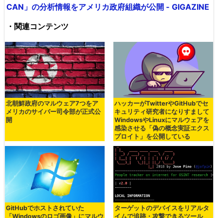
CAN」の分析情報をアメリカ政府組織が公開 - GIGAZINE
・関連コンテンツ
北朝鮮政府のマルウェア7つをア
ハッカーがTwitterやGitHubでセ
メリカのサイバー司令部が正式公
キュリティ研究者になりすまして
開
WindowsやLinuxにマルウェアを
感染させる「偽の概念実証エクス
プロイト」を公開している
GitHubでホストされていた
ターゲットのデバイスをリアルタ
「Windowsのロゴ画像」にマルウ
イムで追跡・攻撃できるツール