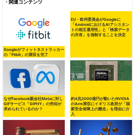
・関連コンテンツ
Googleがフィットネストラッカー
EU・欧州委員会がGoogleに
の「Fitbit」の買収を完了
「AndroidにおけるAIアシスタン
トの相互運用性」と「検索データ
の共有」を強制することを決定
なぜFacebook親会社Metaに対し
約4兆2000億円が動いたNVIDIA
GIFサービス「GIPHY」の売却が
のArm買収にイギリス政府が「国
求められているのか？
家安全保障上の懸念」を理由に介
入