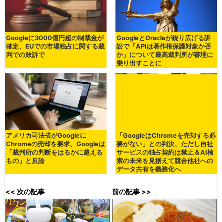
Googleに3000億円超の制裁金が
GoogleとOracleが繰り広げる訴
確定、EUでの市場独占に関する裁
訟で「APIは著作権保護対象か否
判での敗訴で
か」について最高裁判所が審理に
乗り出すことに
アメリカ司法省がGoogleに
「GoogleはChromeを売却する必
Chromeの売却を要求、Googleは
要がない」との判決、ただし自社
「裁判所の判断をはるかに越える
サービスの独占契約は禁止＆AI検
もの」と反論
索の未来を見据えて競合他社への
データ共有を義務化へ
<< 次の記事
前の記事 >>