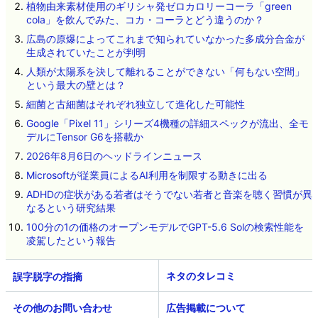
人々の知能が徐々に低下する「逆フリン効果」とは？
植物由来素材使用のギリシャ発ゼロカロリーコーラ「green
cola」を飲んでみた、コカ・コーラとどう違うのか？
広島の原爆によってこれまで知られていなかった多成分合金が
生成されていたことが判明
人類が太陽系を決して離れることができない「何もない空間」
という最大の壁とは？
細菌と古細菌はそれぞれ独立して進化した可能性
Google「Pixel 11」シリーズ4機種の詳細スペックが流出、全モ
デルにTensor G6を搭載か
2026年8月6日のヘッドラインニュース
Microsoftが従業員によるAI利用を制限する動きに出る
ADHDの症状がある若者はそうでない若者と音楽を聴く習慣が異
なるという研究結果
100分の1の価格のオープンモデルでGPT-5.6 Solの検索性能を
凌駕したという報告
ネタのタレコミ