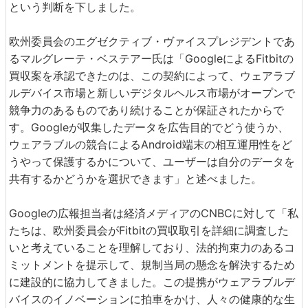
という判断を下しました。
欧州委員会のエグゼクティブ・ヴァイスプレジデントであ
るマルグレーテ・ベステアー氏は「GoogleによるFitbitの
買収案を承認できたのは、この契約によって、ウェアラブ
ルデバイス市場と新しいデジタルヘルス市場がオープンで
競争力のあるものであり続けることが保証されたからで
す。Googleが収集したデータを広告目的でどう使うか、
ウェアラブルの競合によるAndroid端末の相互運用性をど
うやって保護するかについて、ユーザーは自分のデータを
共有するかどうかを選択できます」と述べました。
Googleの広報担当者は経済メディアのCNBCに対して「私
たちは、欧州委員会がFitbitの買収取引を詳細に調査した
いと考えていることを理解しており、法的拘束力のあるコ
ミットメントを提示して、規制当局の懸念を解決するため
に建設的に協力してきました。この提携がウェアラブルデ
バイスのイノベーションに拍車をかけ、人々の健康的な生