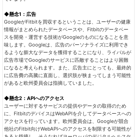
◆懸念1：広告
GoogleがFitbitを買収するということは、ユーザーの健康
情報がまとめられたデータベースや、Fitbitのデータベー
スを開発・運営する技術がGoogleのものになることを意
味します。Googleは、広告のパーソナライズに利用でき
るような膨大なデータを獲得することになり、ライバルが
広告市場でGoogleのサービスに匹敵することはより困難
になると考えられます。また、広告主にとっても、最終的
に広告費の高騰に直面し、選択肢が狭まってしまう可能性
があると欧州委員会は指摘していました。
◆懸念2：APIへのアクセス
ユーザーに対するサービスの提供やデータの取得のため
に、FitbitのデバイスはWebAPIを介してデータベースへの
アクセスを行っています。欧州委員会は、Googleが競合
他社のFitbit向けWebAPIへのアクセスを制限する可能性が
あると指摘し、そうなればヨーロッパのデジタルヘルスケ