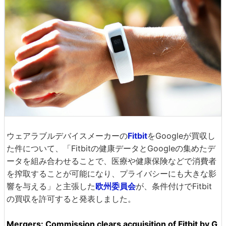
ウェアラブルデバイスメーカーの
Fitbit
をGoogleが買収し
た件について、「Fitbitの健康データとGoogleの集めたデ
ータを組み合わせることで、医療や健康保険などで消費者
を搾取することが可能になり、プライバシーにも大きな影
響を与える」と主張した
欧州委員会
が、条件付けでFitbit
の買収を許可すると発表しました。
Mergers: Commission clears acquisition of Fitbit by G