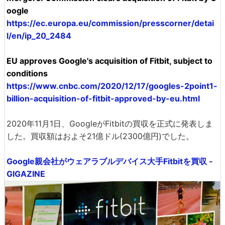
oogle
https://ec.europa.eu/commission/presscorner/detai
l/en/ip_20_2484
EU approves Google's acquisition of Fitbit, subject to
conditions
https://www.cnbc.com/2020/12/17/googles-2point1-
billion-acquisition-of-fitbit-approved-by-eu.html
2020年11月1日、GoogleがFitbitの買収を正式に発表しま
した。買収額はおよそ21億ドル(2300億円)でした。
Google親会社がウェアラブルデバイス大手Fitbitを買収 -
GIGAZINE