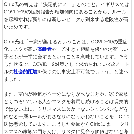
Ciric氏の答えは「決定的にノー」とのこと。イギリスでは
COVID-19の症例報告が増加傾向にあることから、ルール
を緩和すれば新年には新しいピークが到来する危険性が高
いためです。
Ciric氏は「一家が集まるということは、COVID-19の重症
化リスクが高い
高齢者
や、若すぎて距離を保つのが難しい
子どもが一堂に会するということを意味しています。そう
した状況で、COVID-19対策として求められている2メート
ルの
社会的距離
を保つのは事実上不可能でしょう」と述べ
ました。
また、室内が換気が不十分になりがちなことや、家で家族
とくつろいでいる人がマスクを着用し続けることは現実的
ではない上に、クリスマスに欠かせないシャンパンなどを
飲むと一層ルールがおざなりになりかねないことを、Ciric
氏は懸念しています。こうした要因からCiric氏は、「クリ
スマスの家族の団らんは、リスクに見合う価値はないと考