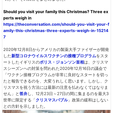
Should you visit your family this Christmas? Three ex
perts weigh in
https://theconversation.com/should-you-visit-your-f
amily-this-christmas-three-experts-weigh-in-15214
7
2020年12月8日からアメリカの製薬大手ファイザーが開発
した
新型コロナウイルスワクチンの接種プログラム
をスタ
ートしたイギリスの
ボリス・ジョンソン首相
は、クリスマ
スシーズンへの対策を問われた2020年12月16日の議会で
「ワクチン接種プログラムが非常に良好なスタートを切っ
たと報告できるのを、大変うれしく思います。しかし、ク
リスマスを祝う方法には最新の注意を払わなくてはなりま
せん」と
答弁
し、12月23日～27日の間に集まるのを最大3
世帯に限定する「
クリスマスバブル
」政策の緩和はしない
との方針を示しました。