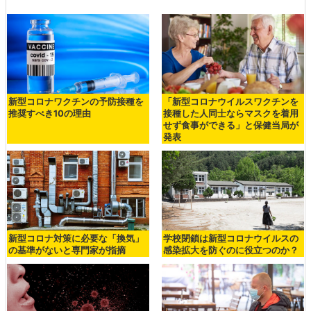
新型コロナワクチンの予防接種を
「新型コロナウイルスワクチンを
推奨すべき10の理由
接種した人同士ならマスクを着用
せず食事ができる」と保健当局が
発表
新型コロナ対策に必要な「換気」
学校閉鎖は新型コロナウイルスの
の基準がないと専門家が指摘
感染拡大を防ぐのに役立つのか？