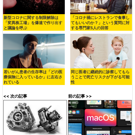
新型コロナに関する制限解除は
「コロナ禍にレストランで食事し
「変異株工場」を爆速で作り出す
てもいいのか？」という質問に対
と議論を呼ぶ
する専門家5人の回答
若いがん患者の生存率は「どの医
同じ医者に継続的に診察してもら
療保険に入っているか」に左右さ
うことで死亡リスクが下がる可能
れている
性
<< 次の記事
前の記事 >>