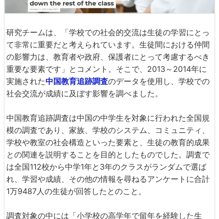
研究チームは、「学校での社会的交流は生徒の学習にとっ
て非常に重要だと考えられています。生徒間における仲間
の影響力は、教育者や政府、保護者にとって考慮するべき
重要な要素です」とコメント。そこで、2013～2014年に
実施された
中国教育追跡調査
のデータを使用し、学校での
社会交流が成績に及ぼす影響を調べました。
中国教育追跡調査は中国の中学生を対象に行われた全国規
模の調査であり、家族、学校のシステム、コミュニティ、
学校や教室の社会構造といった要素と、生徒の教育的成果
との関連を説明することを目的としたものでした。調査で
は全国112校から中学1年と3年のクラスがランダムで選ば
れ、学習や成績、その他の情報を尋ねるアンケートに合計
1万9487人の生徒が回答したとのこと。
調査対象の中には「小学校の高学年で留年を経験した生