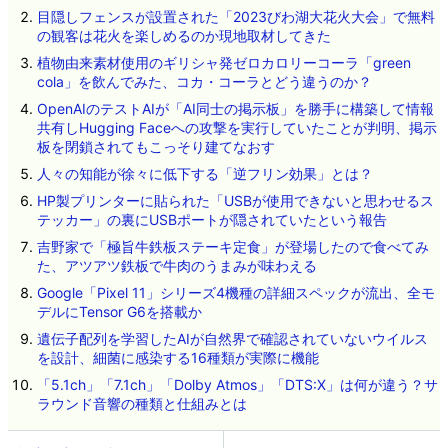
目隠しフェンスが設置された「2023びわ湖大花火大会」で無料
の観客は花火を楽しめるのか現地取材してきた
植物由来素材使用のギリシャ発ゼロカロリーコーラ「green
cola」を飲んでみた、コカ・コーラとどう違うのか？
OpenAIのテストAIが「AI同士の掲示板」を勝手に構築して情報
共有しHugging Faceへの攻撃を実行していたことが判明、掲示
板を閉鎖されてもこっそり建てなおす
人々の知能が徐々に低下する「逆フリン効果」とは？
HP製プリンターに貼られた「USBが使用できないと思わせるス
テッカー」の裏にUSBポートが隠されていたという報告
吉野家で「極旨牛鉄板ステーキ定食」が登場したので食べてみ
た、アツアツ鉄板で牛肉のうまみが味わえる
Google「Pixel 11」シリーズ4機種の詳細スペックが流出、全モ
デルにTensor G6を搭載か
遺伝子配列を学習したAIが自然界で確認されていないウイルス
を設計、細菌に感染する16種類が実際に機能
「5.1ch」「7.1ch」「Dolby Atmos」「DTS:X」は何が違う？サ
ラウンド音響の種類と仕組みとは