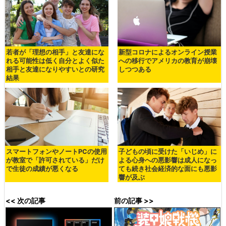
若者が「理想の相手」と友達にな
新型コロナによるオンライン授業
れる可能性は低く自分とよく似た
への移行でアメリカの教育が崩壊
相手と友達になりやすいとの研究
しつつある
結果
スマートフォンやノートPCの使用
子どもの頃に受けた「いじめ」に
が教室で「許可されている」だけ
よる心身への悪影響は成人になっ
で生徒の成績が悪くなる
ても続き社会経済的な面にも悪影
響が及ぶ
<< 次の記事
前の記事 >>