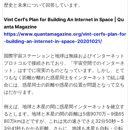
歴史と未来について回答しています。
Vint Cerf’s Plan for Building An Internet in Space | Qu
anta Magazine
https://www.quantamagazine.org/vint-cerfs-plan-for
-building-an-internet-in-space-20201021/
国際宇宙ステーションと地球は無線およびインターネット
プロトコルで接続されており、「宇宙空間でのインターネ
ット」はすでに現実のものとなっています。しかし、とて
つもなく距離が離れた惑星同士をインターネットで結ぶ場
合には、惑星同士の距離や惑星の位置が問題となって立ち
はだかります。
例えば、地球と木星の間に惑星間インターネットを確立す
るとします。地球と木星の間の距離は5億9070万～9億65
80万kmほどですが、これは光の速さでさえ32分50秒～5
3分41秒もかかる距離。さらに、地球も木星も自転・公転