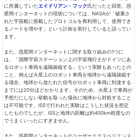
に所属していた
エイドリアン・フック
氏だったと回答。惑
星間インターネットの現状については、NASAが「破棄さ
れた宇宙船に搭載したプロトコルを再利用して、使用でき
るノードを増やす」という計画を実行していると語ってい
ます。
また、惑星間インターネットに関する取り組みの1つに
は、「国際宇宙ステーション上の宇宙飛行士がドイツにあ
るロボット車両を遠隔操縦する」という実験もあったとの
こと。例えば火星上のロボット車両を地球から遠隔操縦す
る場合、地球から放たれた信号がロボット車両に到達する
までには20分ほどかかります。そのため、火星上で車両が
予想だにしない挙動を取った場合に地球から対処すること
は不可能です。ISSで行われた実験はこうした状況を想定
したものでしたが、ISSと地球の距離は約400km程度なの
でうまくいったにすぎません。
また、惑星間インターネットのユーザーエクスペリエンス