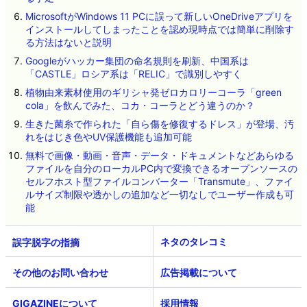
MicrosoftがWindows 11 PCに誤って新しいOneDriveアプリを
インストールしてしまったことを認め現時点では簡単に削除す
る方法はないと説明
Googleがハッカー集団の命名規則を刷新、中国系は
「CASTLE」ロシア系は「RELIC」で識別しやすく
植物由来素材使用のギリシャ発ゼロカロリーコーラ「green
cola」を飲んでみた、コカ・コーラとどう違うのか？
生きた菌糸で作られた「自ら傷を修復するドレス」が登場、汚
れをはじき色やUV保護機能も追加可能
無料で画像・動画・音声・データ・ドキュメントなどあらゆる
ファイルを自分のローカルPC内で変換できるオープンソースの
セルフホスト型ファイルコンバーター「Transmute」、ファイ
ルサイズ制限や透かしの追加など一切なしでユーザー作成も可
能
ネタのタレコミ
その他のお問い合わせ
広告掲載について
GIGAZINEについて
採用情報