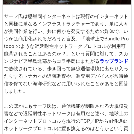
サーフ氏は惑星間インターネットは現行のインターネット
と同様に単なるインフラストラクチャーであり、単に人々
が共同作業を行い、共に何かを発見するための媒体で、い
つかは商用化されるだろうと言及。「地球上でBundle Pro
tocolのような遅延耐性ネットワークプロトコルが利用可
能背されることはあるのか？」という質問に対して、スカ
ンジナビア半島北部からコラ半島にまたがる
ラップランド
で放牧されている、歩き回って無線通信環境に出たり入っ
たりするトナカイの追跡調査や、調査用デバイスが常時通
信を保てない海洋研究などに用いられたことがあると回答
しました。
このほかにもサーフ氏は、通信機能が制限される大規模災
害などで遅延耐性ネットワークは有用だと述べ、地球上の
インターネットプロトコルを現行のTCP／IPから耐性遅延
ネットワークプロトコルに置き換えるのはどうかという質