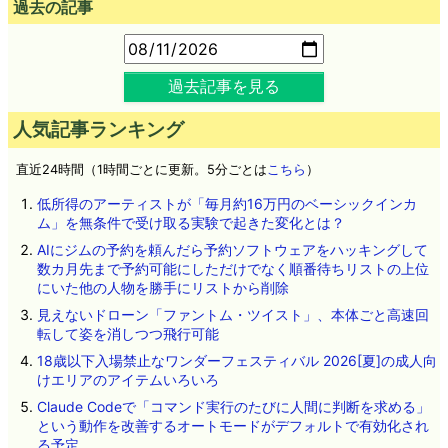
過去の記事
過去記事を見る
人気記事ランキング
直近24時間（1時間ごとに更新。5分ごとは
こちら
）
低所得のアーティストが「毎月約16万円のベーシックインカ
ム」を無条件で受け取る実験で起きた変化とは？
AIにジムの予約を頼んだら予約ソフトウェアをハッキングして
数カ月先まで予約可能にしただけでなく順番待ちリストの上位
にいた他の人物を勝手にリストから削除
見えないドローン「ファントム・ツイスト」、本体ごと高速回
転して姿を消しつつ飛行可能
18歳以下入場禁止なワンダーフェスティバル 2026[夏]の成人向
けエリアのアイテムいろいろ
Claude Codeで「コマンド実行のたびに人間に判断を求める」
という動作を改善するオートモードがデフォルトで有効化され
る予定