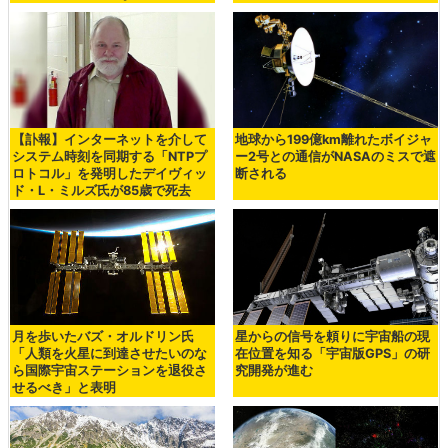
【訃報】インターネットを介して
地球から199億km離れたボイジャ
システム時刻を同期する「NTPプ
ー2号との通信がNASAのミスで遮
ロトコル」を発明したデイヴィッ
断される
ド・L・ミルズ氏が85歳で死去
月を歩いたバズ・オルドリン氏
星からの信号を頼りに宇宙船の現
「人類を火星に到達させたいのな
在位置を知る「宇宙版GPS」の研
ら国際宇宙ステーションを退役さ
究開発が進む
せるべき」と表明