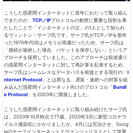
こうした惑星間インターネットに長年にわたって取り組ん
できたのが、
TCP／IP
プロトコルの創世に重要な役割を果
たしたことで「インターネットの父」の1人として知られ
るヴィントン・サーフ氏です。サーフ氏がTCP／IPを形作
った1970年代頃はメモリが高価だったため、サーフ氏は
「接続が途絶した場合、パケットを保存しない」というア
プローチを採用していました。このアプローチは前述通り
の惑星間インターネットに対して再計算を乱発するため、
サーフ氏はシームレスなデータパスを前提とする現行の「
I
nternet Protocol
」とは異なる、遅延・途絶への対策を組
み込んだ惑星間インターネット向けのプロトコル「
Bundl
e Protocol
」を2003年に開発しました。
こうした惑星間インターネットに取り組み続けたサーフ氏
は、2020年10月時点で77歳。2020年3月に新型コロナウ
イルス感染症にかかりましたが、4月には完治させ、Goog
leのチーフインターネットエヴァンジェリストとして世界