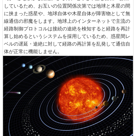
しているため、お互いの位置関係次第では地球と木星の間
に挟まった惑星や、地球自体や木星自体が障害物として無
線通信の邪魔をします。地球上のインターネットで主流の
経路制御プロトコルは接続の途絶を検知すると経路を再計
算し始めるというシステムを採用しているため、惑星間レ
ベルの遅延・途絶に対して経路の再計算を乱発して通信自
体が正常に機能しません。