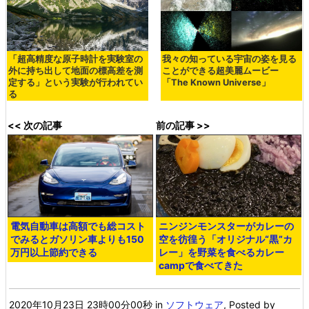
「超高精度な原子時計を実験室の
我々の知っている宇宙の姿を見る
外に持ち出して地面の標高差を測
ことができる超美麗ムービー
定する」という実験が行われてい
「The Known Universe」
る
<< 次の記事
前の記事 >>
電気自動車は高額でも総コスト
ニンジンモンスターがカレーの
でみるとガソリン車よりも150
空を彷徨う「オリジナル“黒”カ
万円以上節約できる
レー」を野菜を食べるカレー
campで食べてきた
2020年10月23日 23時00分00秒
in
ソフトウェア
, Posted by